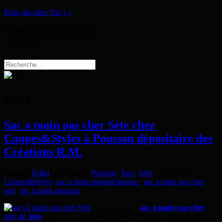
Blog des sites Vas-y !
Magazine de présentation des
commerces de proximité et des
sites internet
Sète
Sac a main pas cher Sète chez
Coupes&Styles à Poussan dépositaire des
Créations R.M.
Auteur
:
Erika
|
Catégorie
:
Poussan
,
Sacs
,
Sète
|
Mots clés
:
Coupes&Styles
,
sac a main original balaruc
,
sac a main pas cher
sete
,
sac à main poussan
Pour l’achat de
sac à main pas cher
près de
Sète
, allez chez
Coupes&Styles
à Poussan, dépositaire des