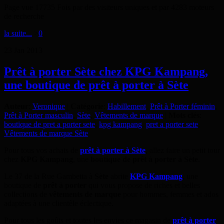
Page vue 17735 Fois par des visiteurs uniques et par 4283 moteurs
de recherche
la suite...
>
0
23
Jan
2013
Prêt à porter Sète chez KPG Kampang,
une boutique de prêt à porter à Sète
Auteur
:
Veronique
|
Catégorie
:
Habillement
,
Prêt à Porter féminin
,
Prêt à Porter masculin
,
Sète
,
Vêtements de marque
|
Mots clés
:
boutique de pret a porter sete
,
kpg kampang
,
pret a porter sete
,
Vêtements de marque Sète
Pour tous vos achats de
prêt à porter à Sète
, allez faire un petit tour
chez
KPG Kampang
, une
boutique de prêt à porter à Sète
.
Le 37 de la Rue Gambetta à
Sète
abrite
KPG Kampang
, une
boutique de
prêt à porter
qui vous propose de riches et belles
collections de
vêtements de marque
pour hommes, femmes et ados
adaptées à une clientèle éclectique.
Pour tous les goûts et toutes les envies ce magasin de
prêt à porter