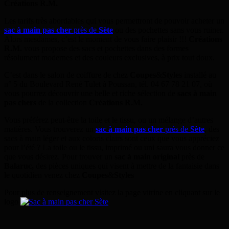
Créations R.M.
Les tarifs très abordables qui vous permettront de pouvoir acheter un
sac à main pas cher
près de
Sète
ou des pochettes sans vous ruiner.
Alors mesdames, c’est le moment de vous faire plaisir !!!
Créations
R.M.
vous propose des sacs et pochettes dans des formes
résolument modernes et des couleurs exclusives, à prix tout doux.
C’est dans le salon de coiffure de chez
Coupes
&
Styles
installé au
n° 5 du Boulevard René Tulet à Poussan, tél. 04 67 78 21 07, où
vous pourrez découvrir une belle et riche sélection de
sacs à main
pas chers
de la collection
Créations R.M.
Vous préférez peut-être la toile et le tissu, ou un mélange d’autres
matières. Vous trouverez un
sac à main pas cher
près de
Sète
, des
sacs à main léger et aux coloris clairs sont ceux que vous appréciez
pour l’été ? La toile ou le tissu, imprimé ou uni saura vous donner ce
que vous désirez. Pour trouver un
sac à main original
près de
Balaruc,
des pièces uniques qui visent à mettre de la fantaisie dans
le quotidien venez chez
Coupes
&
Styles
Pour plus de renseignement visitez la page vitrine en cliquant sur le
logo