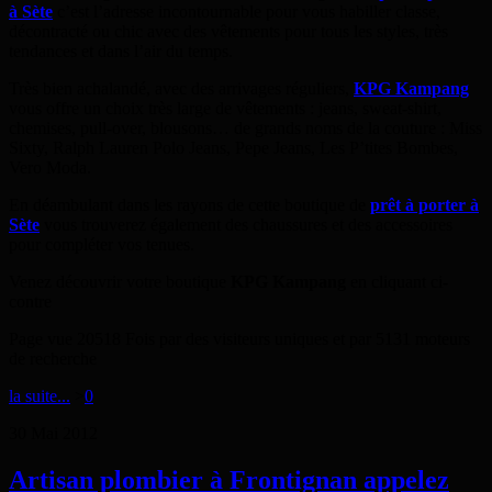
à Sète
c’est l’adresse incontournable pour vous habiller classe,
décontracté ou chic avec des vêtements pour tous les styles, très
tendances et dans l’air du temps.
Très bien achalandé, avec des arrivages réguliers,
KPG Kampang
vous offre un choix très large de vêtements : jeans, sweat-shirt,
chemises, pull-over, blousons… de grands noms de la couture : Miss
Sixty, Ralph Lauren Polo Jeans, Pepe Jeans, Les P’tites Bombes,
Vero Moda.
En déambulant dans les rayons de cette boutique de
prêt à porter à
Sète
vous trouverez également des chaussures et des accessoires
pour compléter vos tenues.
Venez découvrir votre boutique
KPG Kampang
en cliquant ci-
contre
Page vue 20518 Fois par des visiteurs uniques et par 5131 moteurs
de recherche
la suite...
>
0
30
Mai
2012
Artisan plombier à Frontignan appelez