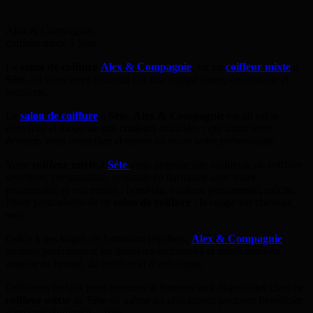
Alex & Compagnie,
coiffeur mixte à Sète
Le
salon de coiffure
Alex & Compagnie
, est un
coiffeur mixte
à
Sète
, où vous serez accueilli par une équipe jeune, dynamique et
souriante.
Le
salon de coiffure
à
Sète
,
Alex & Compagnie
est un salon
convivial et moderne aux couleurs acidulées ; qui saura vous
écoutez, vous conseillez et mettre en avant votre personnalité.
Votre
coiffeur mixte
à
Sète
vous propose une multitude de coiffure
inventive, personnalisé, originale en harmonie avec votre
personnalité et vos envies : brushing, couleur, permanente, mèche.
Petite particularité de ce
salon de coiffure
: la coupe sur cheveux
secs.
Grâce à des stages de formation réguliers,
Alex & Compagnie
maitrise parfaitement les dernières techniques et nouveautés en
matière de beauté, de coiffure et d’esthétique.
Différents forfaits pour hommes et femmes sont disponibles chez ce
coiffeur mixte
de
Sète
où même les plus jeunes pourront bénéficier
d’un tarif étudiant à – 10%.