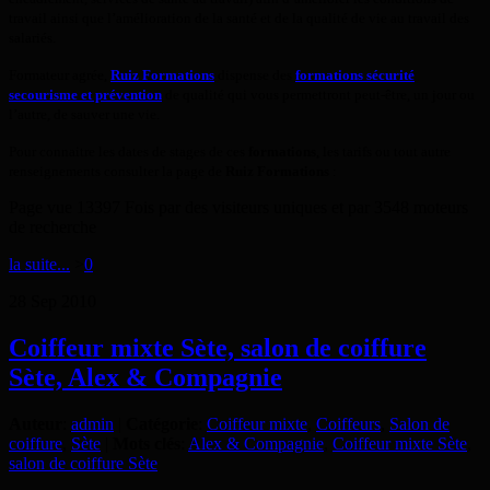
travail ainsi que l’amélioration de la santé et de la qualité de vie au travail des
salariés.
Formateur agrée,
Ruiz Formations
dispense des
formations sécurité
secourisme et prévention
de qualité qui vous permettront peut-être, un jour ou
l’autre, de sauver une vie.
Pour connaitre les dates de stages de ces
formations
, les tarifs ou tout autre
renseignements consulter la page de
Ruiz Formations
:
Page vue 13397 Fois par des visiteurs uniques et par 3548 moteurs
de recherche
la suite...
>
0
28
Sep
2010
Coiffeur mixte Sète, salon de coiffure
Sète, Alex & Compagnie
Auteur
:
admin
|
Catégorie
:
Coiffeur mixte
,
Coiffeurs
,
Salon de
coiffure
,
Sète
|
Mots clés
:
Alex & Compagnie
,
Coiffeur mixte Sète
,
salon de coiffure Sète