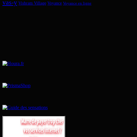
vas-y
Vishram Village
Voyance
Voyance en ligne