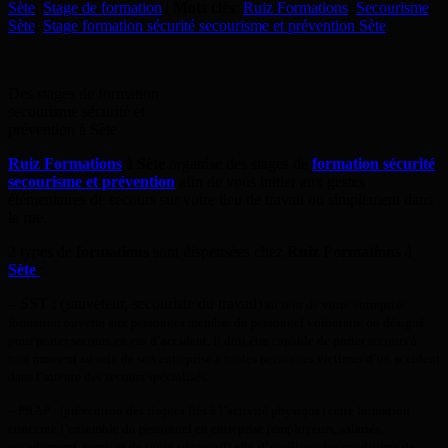
Sète
,
Stage de formation
|
Mots clés
:
Ruiz Formations
,
Secourisme
,
Sète
,
Stage formation sécurité secourisme et prévention Sète
Des stages de formation
secourisme sécurité et
prévention à Sète
Ruiz Formations
à
Sète
organise des stages de
formation sécurité
secourisme et prévention
afin de vous initier aux gestes
élémentaires de secours sur votre lieu de travail ou simplement dans
la rue.
2 types de
formations
sont dispensées chez
Ruiz Formations
à
Sète
:
– SST : (sauveteur, secouriste du travail)
au sein de votre entreprise :
formation ouverte aux personnes membre du personnel volontaire ou désigné
pour porter secours en cas d’accident. Il doit être capable de porter secours à
tout moment au sein de son entreprise à toutes personnes victimes d’un accident
dans l’attente des secours spécialisés.
– PRAP : (prévention des risques liés à l’activité physique) cette formation
concerne l’ensemble du personnel en entreprise (employeurs, salariés,
encadrement, services de santé au travail) afin d’améliorer les conditions de