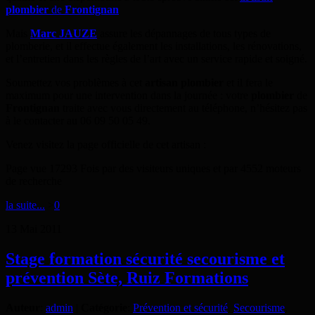
plombier
de
Frontignan
Mais
Marc JAUZE
assure les dépannages de tous types de
plomberie, et il effectue également les installations, les rénovations,
et l’entretien dans les règles de l’art avec un service rapide et soigné.
Soumettez vos problèmes à cet
artisan plombier
et il fera le
maximum pour une intervention dans la journée : votre
plombier
de
Frontignan
traite avec vous directement au téléphone, n’hésitez pas
à le contacter au 06 09 50 05 49.
Venez visitez la page officielle de cet artisan :
Page vue 17293 Fois par des visiteurs uniques et par 4552 moteurs
de recherche
la suite...
>
0
13
Mai
2011
Stage formation sécurité secourisme et
prévention Sète, Ruiz Formations
Auteur
:
admin
|
Catégorie
:
Prévention et sécurité
,
Secourisme
,