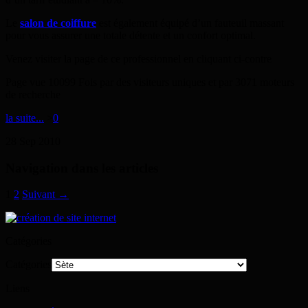
Le
salon de coiffure
est également équipé d’un fauteuil massant
pour vous assurer une totale détente et un confort optimal.
Venez visiter la page de ce professionnel en cliquant ci-contre
Page vue 10099 Fois par des visiteurs uniques et par 3071 moteurs
de recherche
la suite...
>
0
28
Sep
2010
Navigation dans les articles
1
2
Suivant →
Catégories
Catégories
Liens