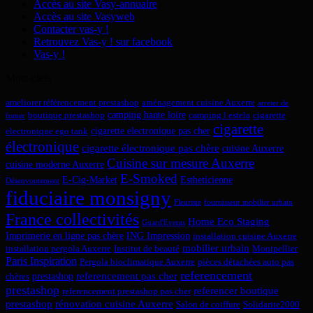
Accès au site Vasy-annuaire
Accès au site Vasyweb
Contacter vas-y !
Retrouvez Vas-y ! sur facebook
Vas-y !
Mots-clefs
ameliorer référencement prestashop
aménagement cuisine Auxerre
arreter de
camping haute loire
boutique prestashop
camping l estela
cigarette
fumer
cigarette
cigarette electronique pas cher
electronique ego tank
électronique
cigarette électronique pas chère
cuisine Auxerre
Cuisine sur mesure Auxerre
cuisine moderne Auxerre
E-Smoked
E-Cig-Market
Estheticienne
Désenvoutement
fiduciaire monsigny
Fleuriste
fournisseur mobilier urbain
France collectivités
Home Eco Staging
Guard'Events
Imprimerie en ligne pas chère
ING Impression
installation cuisine Auxerre
mobilier urbain
installation pergola Auxerre
Institut de beauté
Montpellier
Paris Inspiration
Pergola bioclimatique Auxerre
pièces détachées auto pas
referencement
referencement pas cher
prestashop
chères
prestashop
referencer boutique
referencement prestashop pas cher
prestashop
rénovation cuisine Auxerre
Salon de coiffure
Solidarite2000