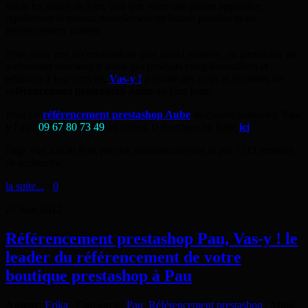
selon les règles de l’art, afin que votre site puisse apparaître
rapidement et surtout durablement en bonne position et en
référencement naturel.
Pour offrir une accessibilité au plus grand nombre, du particulier au
webmaster soucieux d’avoir des produits complémentaires et
efficaces à leur activité,
Vas-y !
a étudié des tarifs et formules de
référencement prestashop Aube
au plus juste.
Pour un
référencement prestashop Aube
de qualité contactez
Vas-
y !
au :
09 67 80 73 49
ou visitez la boutique en ligne
ici
.
Page vue 33638 Fois par des visiteurs uniques et par 7512 moteurs
de recherche
la suite...
>
0
27
Juin
2012
Référencement prestashop Pau, Vas-y ! le
leader du référencement de votre
boutique prestashop à Pau
Auteur
:
Erika
|
Catégorie
:
Pau
,
Référencement prestashop
|
Mots