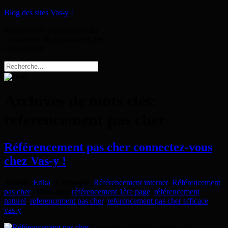
Blog des sites Vas-y !
Magazine de présentation des
commerces de proximité et des
sites internet
Archives de mots clés:
referencement pas cher
Référencement pas cher connectez-vous
chez Vas-y !
Auteur
:
Erika
|
Catégorie
:
Référencement internet
,
Référencement
pas cher
|
Mots clés
:
référencement 1ère page
,
référencement
naturel
,
referencement pas cher
,
referencement pas cher efficace
,
vas-y
Vas-y
vous offre les services de