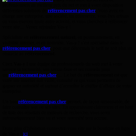
professionnels au meilleur prix du net et met à votre disposition
différentes solutions de
référencement pas cher
. Vous avez en
charge une entreprise, une société, un commerce, vous êtes artisan
ou vous exercez toute autre activité, et vous cherchez à référencer
votre site… Venez rejoindre Vas-y !
Spécialiste en
référencement naturel
, en positionnement, en
visibilité internet, et en notoriété, Vas-y ! s’est spécialisé dans le
référencement pas cher
, pour que désormais le tarif ne soit plus un
obstacle au
référencement
.
Chez
Vas-y
!
une équipe de professionnels du web met à votre
service sa technicité, son savoir-faire et ses conseils pour
un
référencement pas cher
… Le but du
référencement
est que
votre site internet soit visité, consulté ce qui vous permettra de
gagner en notoriété et surtout d’accroître le chiffre d’affaire de votre
entreprise.
Un bon
référencement pas cher
permet, de façon raisonnable, de
faire connaître son ou ses sites. En apparaissant clairement et en haut
de liste des résultats de moteurs de recherche, vous serez
automatiquement bien vu et votre notoriété sera accrue.
Donc plus d’hésitation connectez-vous vite sur la boutique en ligne
de Vas-y !
ici
.