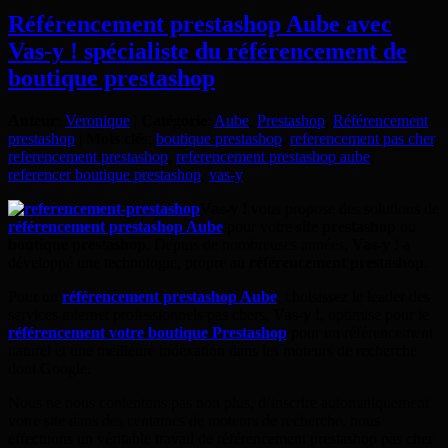
Référencement prestashop Aube avec
Vas-y ! spécialiste du référencement de
boutique prestashop
Auteur
:
Veronique
|
Catégorie
:
Aube
,
Prestashop
,
Référencement
prestashop
|
Mots clés
:
boutique prestashop
,
referencement pas cher
,
referencement prestashop
,
referencement prestashop aube
,
referencer boutique prestashop
,
vas-y
Vas-y !
vous propose des solutions de
référencement prestashop Aube
pour votre
site prestashop
ou
boutique prestashop
. Depuis de nombreuses années,
Vas-y
! a
développé une technologie, propre au
référencement prestashop
.
Pour un
référencement prestashop Aube
, choisissez le leader des
services internet professionnels pas chers,
Vas-y !
, optimise pour le
référencement votre boutique Prestashop
pour un référencement
naturel et une meilleure indexation dans les moteurs de recherche
dont Google.
Nous ne nous contentons pas non plus, d’inscrire automatiquement
votre site dans des centaines de moteurs de recherche, nous
effectuons un véritable travail de référencement prestashop pas cher