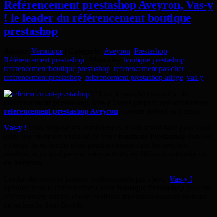
Référencement prestashop Aveyron, Vas-y
! le leader du référencement boutique
prestashop
Auteur
:
Veronique
|
Catégorie
:
Aveyron
,
Prestashop
,
Référencement prestashop
|
Mots clés
:
boutique prestashop
,
referencement boutique prestashop
,
referencement pas cher
,
referencement prestashop
,
referencement prestashop ariege
,
vas-y
N°1 sur le marché en matière de
référencement prestashop
,
Vas-y !
vous propose des solutions de
référencement prestashop Aveyron
, comme partout en France.
Vas-y !
vous propose ses compétences et son savoir-faire pour vous
offrir une meilleure visibilité de votre
boutique Prestashop
dans les
moteurs de recherche et un positionnement dans les premiers
résultats, et ce quelque soit votre activité, en diffusion nationale ou
en
Aveyron
.
Leader des services internet professionnels pas chers,
Vas-y !
,
optimise pour le référencement votre
boutique Prestashop
pour un
référencement naturel et une meilleure indexation dans les moteurs
de recherche dont Google.