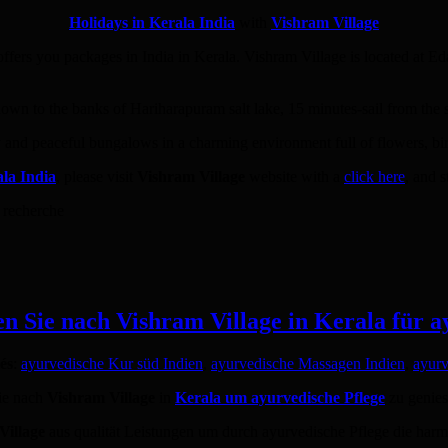
Holidays in Kerala India
with
Vishram Village
ffers you packages in India in Kerala. Vishram Village is located at 
down to the banks of Hariharapuram salt lake, 15 minutes-sail from the
 and peaceful bungalows in a charming environment full of flowers, bir
ala India
, please visit
Vishram Village
website with a
click here
, and s
 recherche
en Sie nach Vishram Village in Kerala für a
és
:
ayurvedische Kur süd Indien
,
ayurvedische Massagen Indien
,
ayurv
ie nach
Vishram Village
in
Kerala um ayurvedische Pflege
zu genies
Village
aus qualität Leistungen um durch ayurvedische Pflege die harm