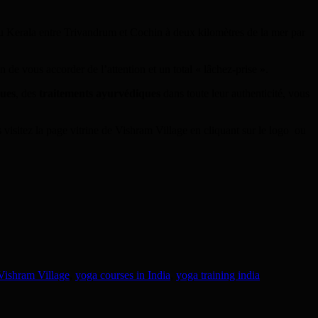
du Kerala entre Trivandrum et Cochin à deux kilomètres de la mer par
n de vous accorder de l’attention et un total « lâchez-prise ».
ques
, des
traitements ayurvédiques
dans toute leur authenticité, vous
 visitez la page vitrine de Vishram Village en cliquant sur le logo
ou
Vishram Village
,
yoga courses in India
,
yoga training india