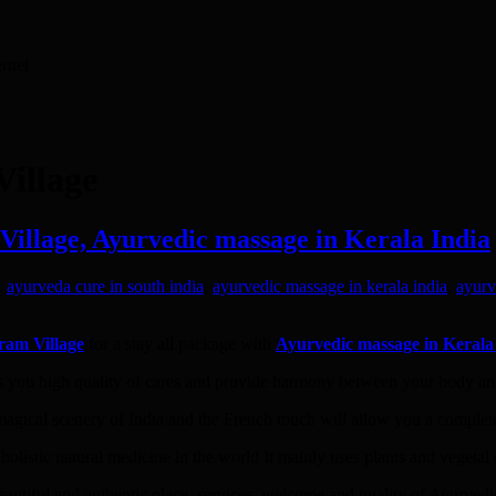
ernet
illage
 Village, Ayurvedic massage in Kerala India
:
ayurveda cure in south india
,
ayurvedic massage in kerala india
,
ayurv
ram Village
for a stay all package with
Ayurvedic massage in Kerala
rs you high quality of cares and provide harmony between your body a
magical scenery of India and the French touch will allow you a comple
holistic natural medicine in the world It mainly uses plants and vegetal o
eautiful and authentic place, services, welcome and quality of Ayurved