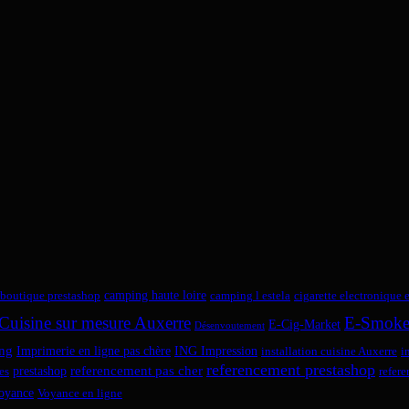
camping haute loire
boutique prestashop
camping l estela
cigarette electronique 
Cuisine sur mesure Auxerre
E-Smok
E-Cig-Market
Désenvoutement
ng
Imprimerie en ligne pas chère
ING Impression
installation cuisine Auxerre
i
referencement prestashop
referencement pas cher
prestashop
es
refer
oyance
Voyance en ligne