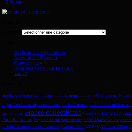
1
2
Suivant →
Catégories
Catégories
Liens
Accès au site Vasy-annuaire
Accès au site Vasyweb
Contacter vas-y !
Retrouvez Vas-y ! sur facebook
Vas-y !
Mots-clefs
ameliorer référencement prestashop
aménagement cuisine Auxerre
arreter de fumer
cigarette électronique pas chère
cuisine Auxerre
cuisine moderne Auxerre
France collectivités
Home Eco Stagi
mobilier urbain
Guard'Events
Paris Inspiration
Pergola bioclimatique Auxerre
pièces détachées auto pas chèr
vas-y
cuisine Auxerre
Vishram Village
V
Salon de coiffure
Solidarite2000