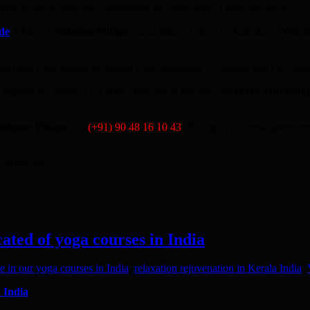
ardin tropical, Marches méditatives en conscience, Dîner spectacle…
de
? Allez à
Vishram Village
qui se situe à Edava en Inde dans l’état 
it pour vous relaxer et oublier votre quotidien. Ce séjour sera l’occasio
s régions du monde ! En effet l’Inde est le berceau des
cures ayurvédi
ishram Village
au :
(+91) 90 48 16 10 43
. Pour plus de renseignements
 recherche
ated of yoga courses in India
te in our yoga courses in India
,
relaxation rejuvenation in Kerala India
,
n India