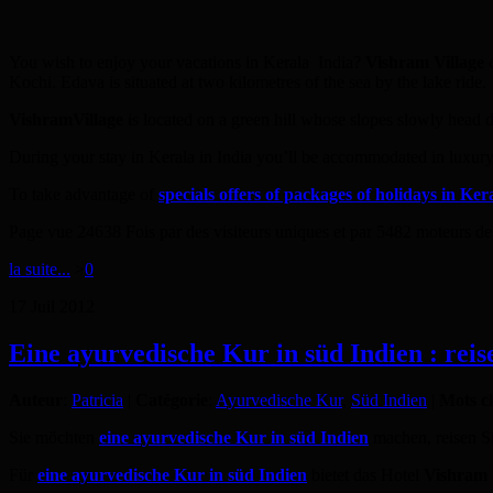
You wish to enjoy your vacations in Kerala India?
Vishram Village
o
Kochi. Edava is situated at two kilometres of the sea by the lake ride.
VishramVillage
is located on a green hill whose slopes slowly head 
During your stay in Kerala in India you’ll be accommodated in luxury
To take advantage of
specials offers of packages of holidays in Ker
Page vue 24638 Fois par des visiteurs uniques et par 5482 moteurs de
la suite...
>
0
17
Juil
2012
Eine ayurvedische Kur in süd Indien : reis
Auteur
:
Patricia
|
Catégorie
:
Ayurvedische Kur
,
Süd Indien
|
Mots cl
Sie möchten
eine ayurvedische Kur in süd Indien
machen, reisen S
Für
eine ayurvedische Kur in süd Indien
bietet das Hotel
Vishram 