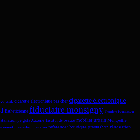
cigarette électronique
cigarette electronique pas cher
ego tank
fiduciaire monsigny
ed
Estheticienne
Fleuriste
fournisseur
mobilier urbain
nstallation pergola Auxerre
Institut de beauté
Montpellier
referencer boutique prestashop
rénovation
encement prestashop pas cher