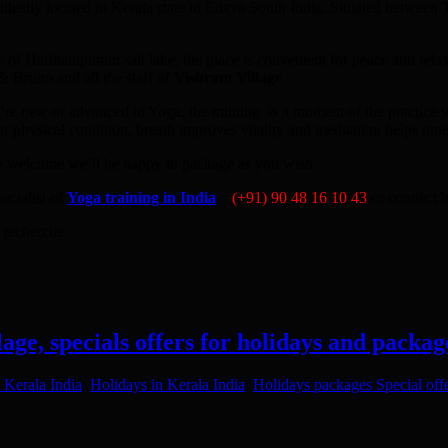
 ideally located in Kerala state in Edava South India. Situated betwee
s of Hariharapuram salt lake, the place is convenient for peace and re
 Bruno and all the staff of
Vishram Village
.
re new or advanced in Yoga, the training is a moment of the practice wh
or physical condition, breath improves vitality and meditation helps inn
are welcome we’ll be happy to package as you wish.
ecialist of
Yoga training in India
:
(+91) 90 48 16 10 43
or connect 
 recherche
age, specials offers for holidays and packag
n Kerala India
,
Holidays in Kerala India
,
Holidays packages Special offe