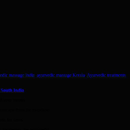
edic massage India
,
ayurvedic massage Kerala
,
Ayurvedic treatments
,
 South India
nd your mental
te escape from the mundane.
ils for cares
ic treatments are wonderful.