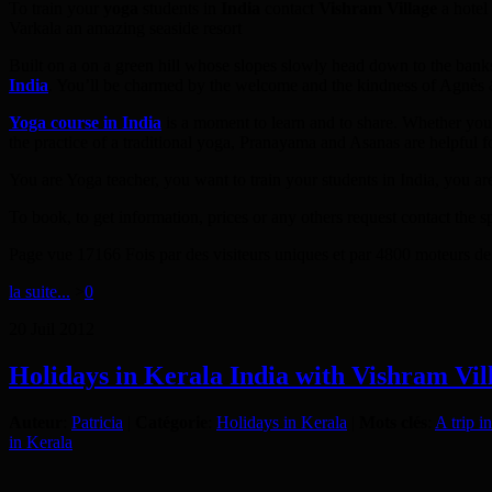
To train your
yoga
students in
India
contact
Vishram Village
a hotel
Varkala an amazing seaside resort
Built on a on a green hill whose slopes slowly head down to the bank
India
. You’ll be charmed by the welcome and the kindness of Agnès &
Yoga course in India
is a moment to learn and to share. Whether you’
the practice of a traditional yoga, Pranayama and Asanas are helpful f
You are Yoga teacher, you want to train your students in India, you 
To book, to get information, prices or any others request contact the sp
Page vue 17166 Fois par des visiteurs uniques et par 4800 moteurs de
la suite...
>
0
20
Juil
2012
Holidays in Kerala India with Vishram Vill
Auteur
:
Patricia
|
Catégorie
:
Holidays in Kerala
|
Mots clés
:
A trip i
in Kerala