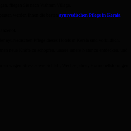
gen, fliegen Sie nach Vishram Village.
apeuten werden Ihnen die besten
ayurvedischen Pflege in Kerala
lanzenöl.
der ayurvedischen Pflege dieses Hotels in Kerala sind vorbildlich.
 Ihnen neue Kräfte zu schöpfen, unsere innere Natur zu entdecken, und
den wegen Stress sowie Schlaf-, Wechseljahre-, Hormonellstörungen