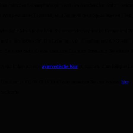
ten indischen Lebensphilosophie und den französischen Stil zu verbrin
 vom gesammtes Personnal, wird Sie bezäubern. Spezialisierten Ther
anzheitliche Medizin der Welt. Sie verwendet hauptsache Kräuter und Pf
es und authentisches Ort. Die Leistungen, der Empfang und die Qualität 
n. Sie bietet mehr als eine klassische Energien Erneuerug. Sie erlaubt
ch süd Indien um eine
ayurvedische Kur
zu machen. Zum Beispiel Lei
Hotel an: (+ 91) 90 48 16 10 43 oder besuchen Sie den Website
hier
.
 recherche