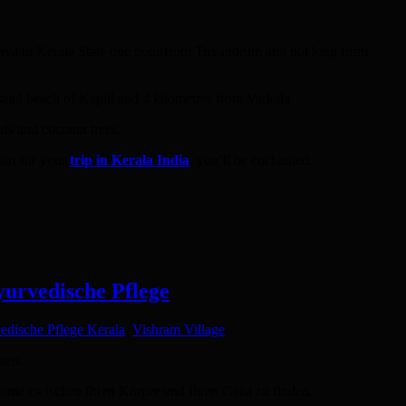
Edava in Kerala State one hour from Trivandrum and not long from
 sand beach of Kapill and 4 kilometres from Varkala
ds and coconut trees.
tart for your
trip in Kerala India
, you’ll be enchanted.
yurvedische Pflege
edische Pflege Kerala
,
Vishram Village
sen.
onie zwischen Ihren Körper und Ihren Geist zu finden.