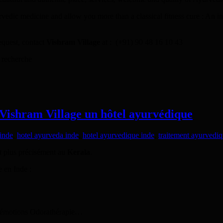
rvedic medicine and allow you more than a classical fitness cure : An in
request, contact
Vishram Village
at : (+91) 90 48 16 10 43
 recherche
 Vishram Village un hôtel ayurvédique
inde
,
hotel ayurveda inde
,
hotel ayurvedique inde
,
traitement ayurvedi
 plus précisément au
Kerala
.
e en Inde :
es émotions Odorathérapie…