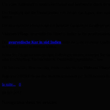
Um einen Aufenthalt in totalen Wohlstand und Seelenruhe durch die al
Der Empfang und die Freundlichkeit von Bruno und Agnès, aber auch
leisten.
Die ayurvedische Medizin aus der indische Tradition ist die älteste g
Vishram Village
, ayurvedisches Hotel in Indien ist ein paradiesisch
Die
ayurvedische Kur in süd Indien
nutzt die alten ayurveda Quelle
sich selbst besser kennen zu lernen.
Wenn Sie Pflege für verschiedene Pathologie suchen, kommen Sie na
oder Erschöpfung, Bluthochdruck, Duchblutungsprobleme…usw
Für Information, Reservierung, Preise, rufen Sie das
Vishram Village
Page vue 21979 Fois par des visiteurs uniques et par 5079 moteurs de
la suite...
>
0
04
Juil
2012
Navigation dans les articles