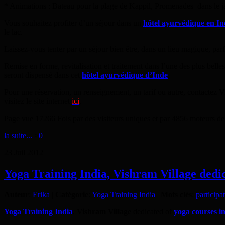
* Animations : Bateau pour la plage de Kappil, Promenades dans le j
Vous souhaitez profiter d’un séjour dans un
hôtel ayurvédique en In
le lac.
Laissez-vous tenter par un séjour bien être, dans un lieu magique, parfa
Remise en forme, revitalisation et traitement dans l’une des plus belle
seront dispensé dans cet
hôtel ayurvédique d’Inde
.
Pour une réservation, un renseignement, un tarif ou autre, contactez
V
visitez le site internet
ici
.
Page vue 17266 Fois par des visiteurs uniques et par 4856 moteurs de
la suite...
>
0
23
Juil
2012
Yoga Training India, Vishram Village dedic
Auteur
:
Erika
|
Catégorie
:
Yoga Training India
|
Mots clés
:
participa
Yoga Training India
,
Vishram Village
dedicated of
yoga courses i