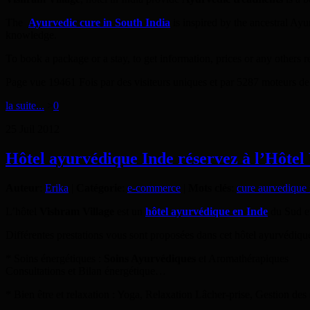
The
Ayurvedic cure in South India
is inspired by the ancestral Ayu
knowledge.
To book a package or a stay, to get information, prices or any others 
Page vue 19461 Fois par des visiteurs uniques et par 5287 moteurs de
la suite...
>
0
25
Juil
2012
Hôtel ayurvédique Inde réservez à l’Hôtel
Auteur
:
Erika
|
Catégorie
:
e-commerce
|
Mots clés
:
cure aurvedique 
L’hôtel
Vishram Village
est un
hôtel ayurvédique en Inde
du Sud et
Différentes prestations vous sont proposées dans cet hôtel ayurvédiqu
* Soins énergétiques :
Soins Ayurvédiques
et Aromathérapiques
Consultations et Bilan énergétique…
* Bien être et relaxation : Yoga, Relaxation Lâcher-prise, Gestion d