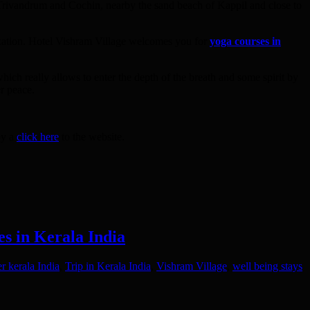
n Trivandrum and Cochin, nearby the sand beach of Kappil and close to
laxation. Hotel Vishram Village welcomes you for
yoga courses in
ich really allows to enter the depth of the breath and some spirit by
er peace.
by a
click here
to the website.
es in Kerala India
r kerala India
,
Trip in Kerala India
,
Vishram Village
,
well being stays