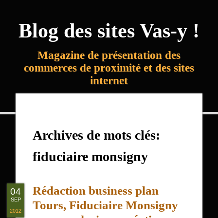
Blog des sites Vas-y !
Magazine de présentation des
commerces de proximité et des sites
internet
Archives de mots clés:
fiduciaire monsigny
Rédaction business plan
04
SEP
Tours, Fiduciaire Monsigny
2012