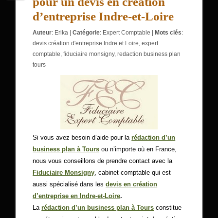
pour un devis en création
d’entreprise Indre-et-Loire
Auteur
:
Erika
|
Catégorie
:
Expert Comptable
|
Mots clés
:
devis création d'entreprise Indre et Loire
,
expert
comptable
,
fiduciaire monsigny
,
redaction business plan
tours
Si vous avez besoin d’aide pour la
rédaction d’un
business plan à Tours
ou n’importe où en France,
nous vous conseillons de prendre contact avec la
Fiduciaire Monsigny
, cabinet comptable qui est
aussi spécialisé dans les
devis en création
d’entreprise en Indre-et-Loire
.
La
rédaction d’un business plan à Tours
constitue