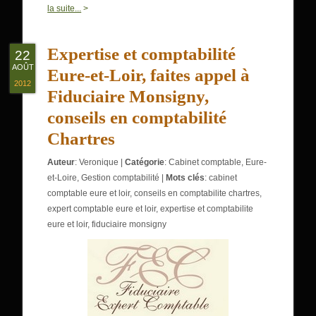
0
la suite...
>
Expertise et comptabilité
22
AOÛT
Eure-et-Loir, faites appel à
2012
Fiduciaire Monsigny,
conseils en comptabilité
Chartres
Auteur
:
Veronique
|
Catégorie
:
Cabinet comptable
,
Eure-
et-Loire
,
Gestion comptabilité
|
Mots clés
:
cabinet
comptable eure et loir
,
conseils en comptabilite chartres
,
expert comptable eure et loir
,
expertise et comptabilite
eure et loir
,
fiduciaire monsigny