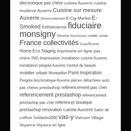
électronique pas chère
cuisine Auxerre
cuisine
Cuisine sur mesure
moderne Auxerre
Auxerre
E-
E-Cig-Market
Désenvoutement
fiduciaire
Smoked
Estheticienne
monsigny
Fleuriste
fournisseur mobilier urbain
France collectivités
Guard'Events
Home Eco Staging
Imprimerie en ligne pas
chère
ING Impression
installation cuisine Auxerre
installation pergola Auxerre
Institut de beauté
Paris Inspiration
mobilier urbain
Montpellier
Pergola bioclimatique Auxerre
pièces détachées auto
referencement pas cher
prestashop
pas chères
referencement prestashop
referencement
referencer boutique
prestashop pas cher
prestashop
rénovation cuisine Auxerre
Salon de
vas-y
Vishram Village
coiffure
Solidarite2000
Voyance
Voyance en ligne