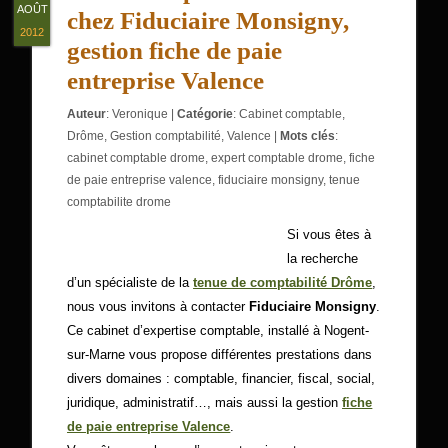
AOÛT
chez Fiduciaire Monsigny,
2012
gestion fiche de paie
entreprise Valence
Auteur
:
Veronique
|
Catégorie
:
Cabinet comptable
,
Drôme
,
Gestion comptabilité
,
Valence
|
Mots clés
:
cabinet comptable drome
,
expert comptable drome
,
fiche
de paie entreprise valence
,
fiduciaire monsigny
,
tenue
comptabilite drome
Si vous êtes à
la recherche
d’un spécialiste de la
tenue de comptabilité Drôme
,
nous vous invitons à contacter
Fiduciaire Monsigny
.
Ce cabinet d’expertise comptable, installé à Nogent-
sur-Marne vous propose différentes prestations dans
divers domaines : comptable, financier, fiscal, social,
juridique, administratif…, mais aussi la gestion
fiche
de paie entreprise Valence
.