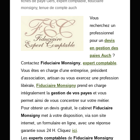
fiches de paye Gers
,
expert comptable
,
fiduciaire
monsigny
,
tenue de compte auch
Vous
recherchez un
professionnel
pour un
devis
en gestion des
paies Auch
?
Contactez
Fiduciaire Monsigny
,
expert comptable
.
Vous êtes en charge d’une entreprise, président
d’association, artisan ou vous exercez une profession
libérale,
Fiduciaire Monsigny
prend en charge
intégralement la
gestion de vos payes
et vous
permet ainsi de vous concentrer sur votre métier.
Pour obtenir un devis gratuit, le cabinet
Fiduciaire
Monsigny
met à votre disposition, via son site
internet, un formulaire en ligne, avec une réponse
garantie sous 24 H. Cliquez
ici
.
Les
experts comptables
de
Fiduciaire Monsigny