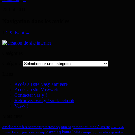
26
Juil
2011
Navigation dans les articles
1
2
Suivant →
Catégories
Catégories
Liens
Accès au site Vasy-annuaire
Accès au site Vasyweb
Contacter vas-y !
Retrouvez Vas-y ! sur facebook
Vas-y !
Mots-clefs
ameliorer référencement prestashop
aménagement cuisine Auxerre
arreter de
camping haute loire
boutique prestashop
camping l estela
cigarette
fumer