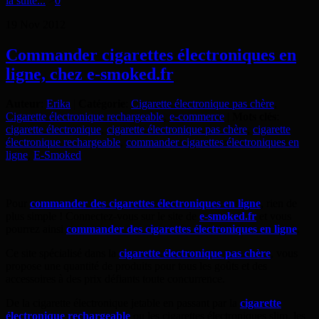
la suite...
>
0
19
Nov
2012
Commander cigarettes électroniques en
ligne, chez e-smoked.fr
Auteur
:
Erika
|
Catégorie
:
Cigarette électronique pas chère
,
Cigarette électronique rechargeable
,
e-commerce
|
Mots clés
:
cigarette électronique
,
cigarette électronique pas chère
,
cigarette
électronique rechargeable
,
commander cigarettes électroniques en
ligne
,
E-Smoked
Pour
commander des cigarettes électroniques en ligne
, rien de
plus simple ! Connectez-vous sur le site de
e-smoked.fr
et vous
pourrez ainsi
commander des cigarettes électroniques en ligne
.
Ce site spécialisé dans la
cigarette électronique pas chère
, vous
propose une quantité de produits pour tous les goûts et des
accessoires à des prix défiants toute concurrence.
De la cigarette électronique jetable en passant par la
cigarette
électronique rechargeable
ou les cigarettes électroniques slim, les