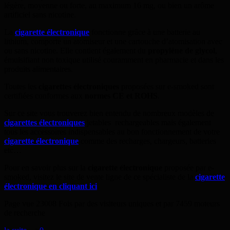
légère, moyenne ou forte, au maximum 16 mg, ou bien un arôme
artificiel sans nicotine.
La
cigarette électronique
fonctionne grâce à une batterie au
lithium, comporte un atomiseur et une cartouche d’atomisation avec
ou sans nicotine. Elle contient également du
propylène de glycol
,
émulsifiant non toxique utilisé couramment en pharmacie et dans les
produits alimentaires.
Toutes les
cigarettes électroniques
proposées sur e-smoked sont
certifiées conformes aux
normes CE et ROHS
.
Sur ce site vous trouverez bien entendu de nombreux modèles de
cigarettes électroniques
jetables rechargeables mais également
tous les accessoires indispensables au bon fonctionnement de votre
cigarette électronique
comme des recharges, chargeurs, batteries
etc…
Pour en savoir plus sur la
cigarette électronique
proposée par e-
smoked, visitez le site de vente ligne de ce spécialiste de la
cigarette
électronique en cliquant ici
.
Page vue 23008 Fois par des visiteurs uniques et par 7459 moteurs
de recherche