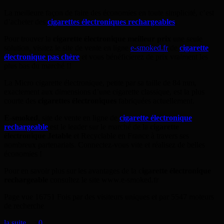
La meilleure façon de faire des économies en toute simplicité, c’est
d’acheter des
cigarettes électroniques rechargeables
.
Pour trouver la
cigarette électronique meilleur prix
une seule
solution, visitez le site de vente en ligne
e-smoked.fr
de
cigarette
électronique pas chère
et vous bénéficierez de prix vraiment les
plus bas du marché !!
La Micro cigarette électronique, petite par sa taille de 84 mm,
exactement aux dimensions d’une cigarette classique, est la plus
courte des
cigarettes électroniques
fabriquées actuellement.
E-smoked
, site de vente en ligne de
cigarette électronique
rechargeable
est le leader sur le marché de la
cigarette
électronique Jetable
et Recyclable en France à travers ses
nombreux partenariats. Connectez-vous vite et réalisez de belles
économies !
Pour en savoir plus sur les avantages de la c
igarette électronique
rechargeable
consultez le site www.e-smoked.fr
Page vue 16751 Fois par des visiteurs uniques et par 5547 moteurs
de recherche
la suite...
>
0