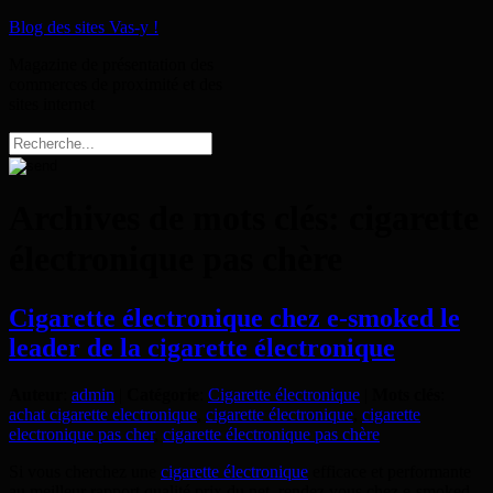
Blog des sites Vas-y !
Magazine de présentation des
commerces de proximité et des
sites internet
Archives de mots clés:
cigarette
électronique pas chère
Cigarette électronique chez e-smoked le
leader de la cigarette électronique
Auteur
:
admin
|
Catégorie
:
Cigarette électronique
|
Mots clés
:
achat cigarette electronique
,
cigarette électronique
,
cigarette
electronique pas cher
,
cigarette électronique pas chère
Si vous cherchez une
cigarette électronique
efficace et performante
au meilleur rapport qualité prix du net, rendez vous chez e-smoked