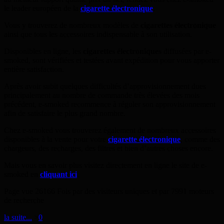
le leader européen de la
cigarette électronique
.
Vous y trouverez de nombreux modèles de
cigarettes électronique
ainsi que tous les accessoires indispensable à son utilisation.
Disponibles en ligne, les
cigarettes électroniques
diffusées par e-
smoked, sont vérifiées et testées avant expédition pour vous apporter
entière satisfaction.
Après avoir subit quelques difficultés d’approvisionnement dues
principalement au nombre de commande très élevées des mois
précédent, e-smoked recommence à réguler son approvisionnement
afin de satisfaire le plus grand nombre.
Chez e-smoked vous trouverez également de nombreux accessoires
disponibles à la vente pour votre
cigarette électronique
, comme des
chargeurs, des recharges, des filtres et bien d’autres choses encore.
Mais vous en savoir plus visitez directement en ligne le site de e-
smoked en
cliquant ici
.
Page vue 26166 Fois par des visiteurs uniques et par 7991 moteurs
de recherche
la suite...
>
0