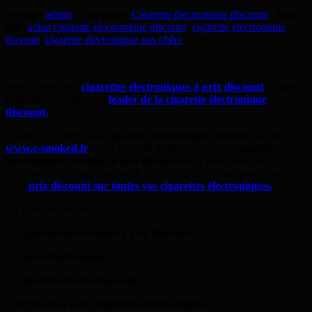
Auteur
:
admin
|
Catégorie
:
Cigarette électronique discount
|
Mots
clés
:
achat cigarette electronique discount
,
cigarette electronique
dscount
,
cigarette électronique pas chère
Pour acheter vos
cigarettes électroniques à prix discount
, visitez
la boutique en ligne du
leader de la cigarette électronique
discount.
Leader Européen de la
cigarette électronique discount
, le site
www.e-smoked.fr
, vous propose un large choix de
cigarettes
électroniques vendues à prix discount
et la possibilité de
commander en ligne sans avoir à sortir de chez vous, pour bénéficier
d’un
prix discount sur toutes vos cigarettes électroniques.
En vente sur le site
–
Cigarette électronique à prix discount
–
Cigare électronique
– Cigarette électronique slim
–
Accessoires pour cigarettes électroniques