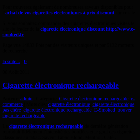
Pour trouverez également de nombreuses saveurs disponibles pour
l’
achat de vos cigarettes électroniques à prix discount
sur ce site.
Si vous souhaitez commander des cigarettes électroniques visitez le
site du leader de la
cigarette électronique discount
http://www.e-
smoked.fr
Page vue 14833 Fois par des visiteurs uniques et par 5132 moteurs
de recherche
la suite...
>
0
08
Août
2011
Cigarette électronique rechargeable
Auteur
:
admin
|
Catégorie
:
Cigarette électronique rechargeable
,
e-
commerce
|
Mots clés
:
cigarette électronique
,
cigarette électronique
pas chère
,
cigarette électronique rechargeable
,
E-Smoked
,
trouver
cigarette rechargeable
La
cigarette électronique rechargeable
de dernière génération
reproduit fidèlement l’intensité des bouffées et le gout des cigarettes
classiques au tabac. Saveur Tabac Blond, Menthol, Café..