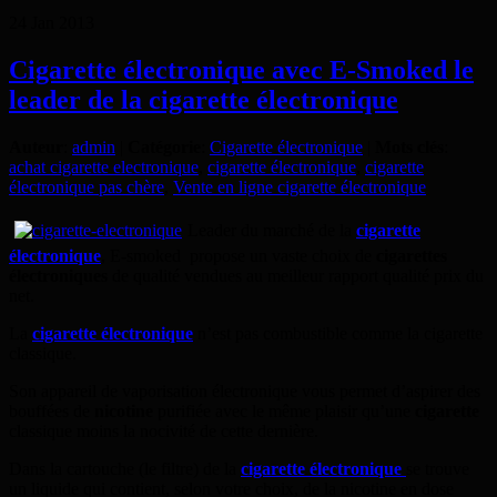
24
Jan
2013
Cigarette électronique avec E-Smoked le
leader de la cigarette électronique
Auteur
:
admin
|
Catégorie
:
Cigarette électronique
|
Mots clés
:
achat cigarette electronique
,
cigarette électronique
,
cigarette
électronique pas chère
,
Vente en ligne cigarette électronique
Leader du marché de la
cigarette
électronique
, E-smoked propose un vaste choix de
cigarettes
électroniques
de qualité vendues au meilleur rapport qualité prix du
net.
La
cigarette électronique
n’est pas combustible comme la cigarette
classique.
Son appareil de vaporisation électronique vous permet d’aspirer des
bouffées de
nicotine
purifiée avec le même plaisir qu’une
cigarette
classique moins la nocivité de cette dernière.
Dans la cartouche (le filtre) de la
cigarette électronique
se trouve
un liquide qui contient, selon votre choix, de la nicotine en dose