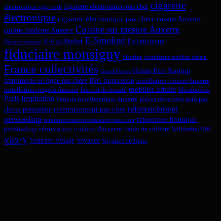
cigarette
cigarette electronique pas cher
electronique ego tank
électronique
cigarette électronique pas chère
cuisine Auxerre
Cuisine sur mesure Auxerre
cuisine moderne Auxerre
E-Smoked
E-Cig-Market
Estheticienne
Désenvoutement
fiduciaire monsigny
Fleuriste
fournisseur mobilier urbain
France collectivités
Home Eco Staging
Guard'Events
Imprimerie en ligne pas chère
ING Impression
installation cuisine Auxerre
mobilier urbain
installation pergola Auxerre
Institut de beauté
Montpellier
Paris Inspiration
Pergola bioclimatique Auxerre
pièces détachées auto pas
referencement
referencement pas cher
prestashop
chères
prestashop
referencer boutique
referencement prestashop pas cher
prestashop
rénovation cuisine Auxerre
Salon de coiffure
Solidarite2000
vas-y
Vishram Village
Voyance
Voyance en ligne