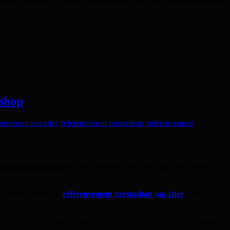
liste des résultats de moteurs de recherche, vous serez automatiquement
ashop
encement pas cher
,
referencement prestashop
,
referencement
férencement naturel
et une meilleure indexation dans les moteurs de
véritable travail de
référencement prestashop pas cher
selon les
particulier ou webmaster soucieux d’avoir des produits complémentaires