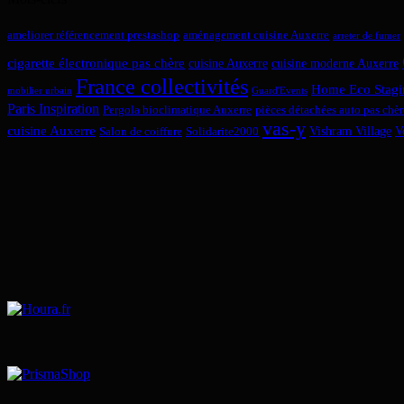
ameliorer référencement prestashop
aménagement cuisine Auxerre
arreter de fumer
cigarette électronique pas chère
cuisine Auxerre
cuisine moderne Auxerre
France collectivités
Home Eco Stagi
mobilier urbain
Guard'Events
Paris Inspiration
Pergola bioclimatique Auxerre
pièces détachées auto pas chèr
vas-y
cuisine Auxerre
Vishram Village
V
Salon de coiffure
Solidarite2000