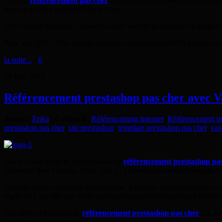
Un bon
référencement pas cher
permet, de façon raisonnable, de fai
bien vu et votre notoriété sera accrue.
Donc plus d’hésitation connectez-vous vite sur la boutique en ligne d
Page vue 28951 Fois par des visiteurs uniques et par 6823 moteurs de
la suite...
>
0
19
Mar
2014
Référencement prestashop pas cher avec Va
Auteur
:
Erika
|
Catégorie
:
Référencement internet
,
Référencement p
prestashop pas cher
,
site prestashop
,
template prestashop pas cher
,
vas
Vas-y ! vous propose des solutions de
référencement prestashop pa
recherche dont Google. Ainsi, Vas-y ! a développé une technologie p
Nous ne nous contentons pas non plus, d’inscrire automatiquement votr
règles de l’art, afin que votre site puisse apparaitre rapidement et su
Nos tarifs et formules de
référencement prestashop pas cher
ont été
et efficaces à leurs activités.