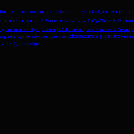
camping haute loire
boutique prestashop
camping l estela
cigarette electronique 
Cuisine sur mesure Auxerre
E-Smok
E-Cig-Market
Désenvoutement
ng
Imprimerie en ligne pas chère
ING Impression
installation cuisine Auxerre
i
referencement prestashop
referencement pas cher
prestashop
es
refer
oyance
Voyance en ligne