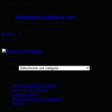
Séduisez vos clients avec un
site prestashop
ou une
boutique prest
Pour un
référencement prestashop pas cher
de qualité contactez Va
Page vue 18270 Fois par des visiteurs uniques et par 5515 moteurs de
la suite...
>
0
25
Mai
2012
Catégories
Catégories
Liens
Accès au site Vasy-annuaire
Accès au site Vasyweb
Contacter vas-y !
Retrouvez Vas-y ! sur facebook
Vas-y !
Mots-clefs