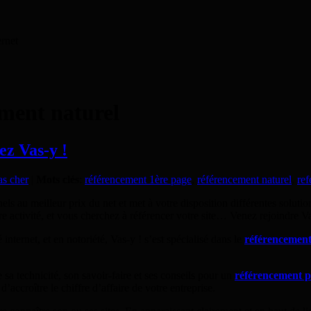
ernet
ment naturel
ez Vas-y !
s cher
|
Mots clés
:
référencement 1ère page
,
référencement naturel
,
ref
els au meilleur prix du net et met à votre disposition différentes soluti
e activité, et vous cherchez à référencer votre site… Venez rejoindre Va
 internet, et en notoriété, Vas-y ! s’est spécialisé dans le
référencement
sa technicité, son savoir-faire et ses conseils pour un
référencement p
d’accroître le chiffre d’affaire de votre entreprise.