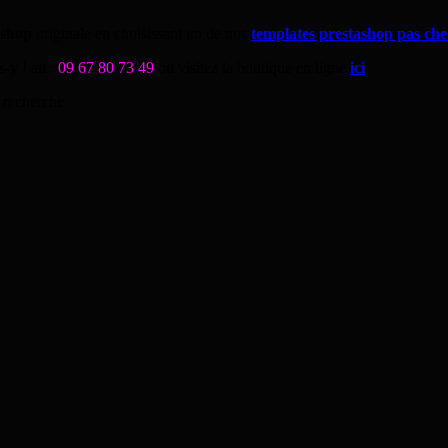
ashop
originale en choisissant un de nos
templates prestashop pas che
s-y ! au :
09 67 80 73 49
ou visitez la boutique en ligne
ici
.
 recherche