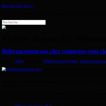
Blog des sites Vas-y !
Magazine de présentation des commerces de proximité et des sites int
Archives de mots clés:
référence
Référencement pas cher connectez-vous ch
Auteur
:
Erika
|
Catégorie
:
Référencement internet
,
Référencement pa
Vas-y
vous offre les services de professionn
une société, un commerce, vous êtes artisan ou vous exercez toute autr
Spécialiste en
référencement naturel
, en positionnement, en visibilité
référencement
.
Chez
Vas-y
!
une équipe de professionnels du web met à votre service 
visité, consulté ce qui vous permettra de gagner en notoriété et surtout 