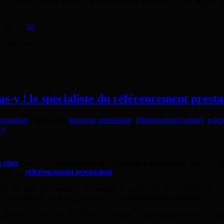
re connaître son ou ses sites. En apparaissant clairement et en haut de 
e Vas-y !
ici
.
 recherche
s-y ! le spécialiste du référencement prest
restashop
|
Mots clés
:
boutique prestashop
,
référencement naturel
,
refer
-y
s cher
pour votre
site prestashop
ou
boutique prestashop
, pour le
ré
ropre au
référencement prestashop
.
e site dans des centaines de moteurs de recherche, nous effectuons un 
rtout durablement en bonne position et en
référencement naturel
.
 étudiés au plus juste afin d’être accessible au plus grand nombre, du 