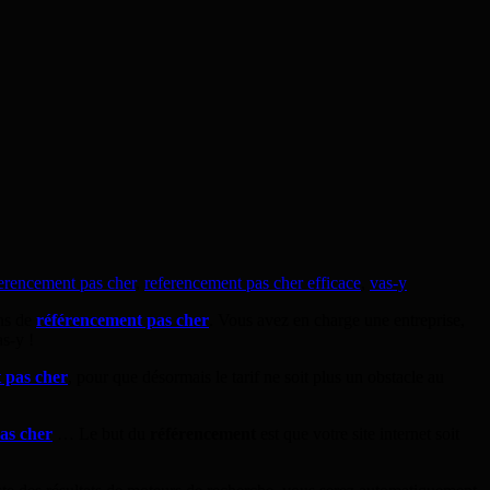
erencement pas cher
,
referencement pas cher efficace
,
vas-y
ons de
référencement pas cher
. Vous avez en charge une entreprise,
s-y !
 pas cher
, pour que désormais le tarif ne soit plus un obstacle au
as cher
… Le but du
référencement
est que votre site internet soit