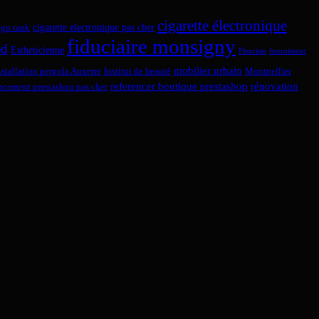
cigarette électronique
cigarette electronique pas cher
ego tank
fiduciaire monsigny
ed
Estheticienne
Fleuriste
fournisseur
mobilier urbain
nstallation pergola Auxerre
Institut de beauté
Montpellier
referencer boutique prestashop
rénovation
encement prestashop pas cher