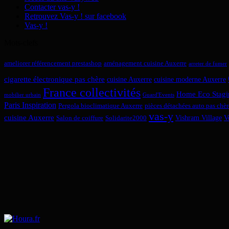
Contacter vas-y !
Retrouvez Vas-y ! sur facebook
Vas-y !
Mots-clefs
ameliorer référencement prestashop
aménagement cuisine Auxerre
arreter de fumer
cigarette électronique pas chère
cuisine Auxerre
cuisine moderne Auxerre
France collectivités
Home Eco Stagi
mobilier urbain
Guard'Events
Paris Inspiration
Pergola bioclimatique Auxerre
pièces détachées auto pas chèr
vas-y
cuisine Auxerre
Vishram Village
V
Salon de coiffure
Solidarite2000