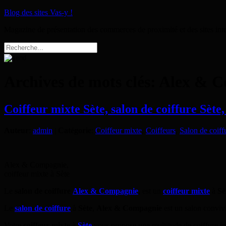
Blog des sites Vas-y !
Magazine de présentation des commerces de proximité et des sites int
Archives de mots clés:
Alex & C
Coiffeur mixte Sète, salon de coiffure Sèt
Auteur
:
admin
|
Catégorie
:
Coiffeur mixte
,
Coiffeurs
,
Salon de coiff
Alex & Compagnie,
coiffeur mixte à Sète
Le
salon de coiffure
Alex & Compagnie
, est un
coiffeur mixte
à
Sè
Le
salon de coiffure
à
Sète
,
Alex & Compagnie
est un salon convivi
Votre
coiffeur mixte
à
Sète
vous propose une multitude de coiffure inv