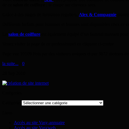
de ce
salon de coiffure
: la coupe sur cheveux secs.
Grâce à des stages de formation réguliers,
Alex & Compagnie
maitris
Différents forfaits pour hommes et femmes sont disponibles chez ce
c
Le
salon de coiffure
est également équipé d’un fauteuil massant pour v
Venez visiter la page de ce professionnel en cliquant ci-contre
Page vue 10109 Fois par des visiteurs uniques et par 3072 moteurs de
la suite...
>
0
28
Sep
2010
Catégories
Catégories
Liens
Accès au site Vasy-annuaire
Accès au site Vasyweb