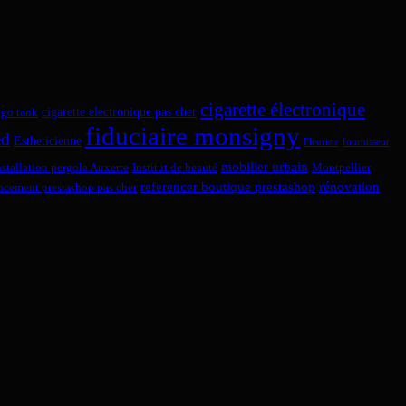
cigarette électronique
cigarette electronique pas cher
ego tank
fiduciaire monsigny
ed
Estheticienne
Fleuriste
fournisseur
mobilier urbain
nstallation pergola Auxerre
Institut de beauté
Montpellier
referencer boutique prestashop
rénovation
encement prestashop pas cher