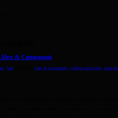
ernet
ompagnie
e, Alex & Compagnie
ure
,
Sète
|
Mots clés
:
Alex & Compagnie
,
Coiffeur mixte Sète
,
salon de
te
, où vous serez accueilli par une équipe jeune, dynamique et souriante
al et moderne aux couleurs acidulées ; qui saura vous écoutez, vous cons
entive, personnalisé, originale en harmonie avec votre personnalité et v