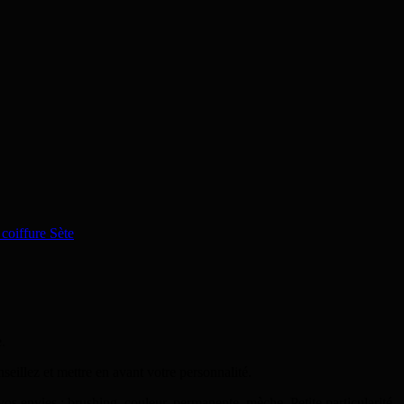
 coiffure Sète
.
eillez et mettre en avant votre personnalité.
os envies : brushing, couleur, permanente, mèche. Petite particularité