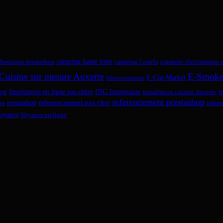
camping haute loire
boutique prestashop
camping l estela
cigarette electronique 
Cuisine sur mesure Auxerre
E-Smok
E-Cig-Market
Désenvoutement
ng
Imprimerie en ligne pas chère
ING Impression
installation cuisine Auxerre
i
referencement prestashop
referencement pas cher
prestashop
es
refer
oyance
Voyance en ligne