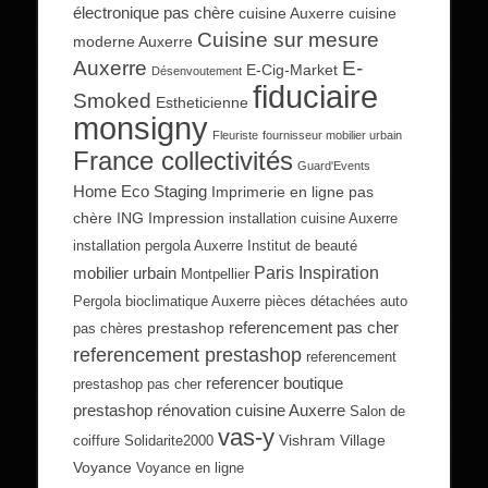
électronique pas chère
cuisine Auxerre
cuisine
Cuisine sur mesure
moderne Auxerre
Auxerre
E-
E-Cig-Market
Désenvoutement
fiduciaire
Smoked
Estheticienne
monsigny
Fleuriste
fournisseur mobilier urbain
France collectivités
Guard'Events
Home Eco Staging
Imprimerie en ligne pas
chère
ING Impression
installation cuisine Auxerre
installation pergola Auxerre
Institut de beauté
Paris Inspiration
mobilier urbain
Montpellier
Pergola bioclimatique Auxerre
pièces détachées auto
referencement pas cher
prestashop
pas chères
referencement prestashop
referencement
referencer boutique
prestashop pas cher
prestashop
rénovation cuisine Auxerre
Salon de
vas-y
Vishram Village
coiffure
Solidarite2000
Voyance
Voyance en ligne