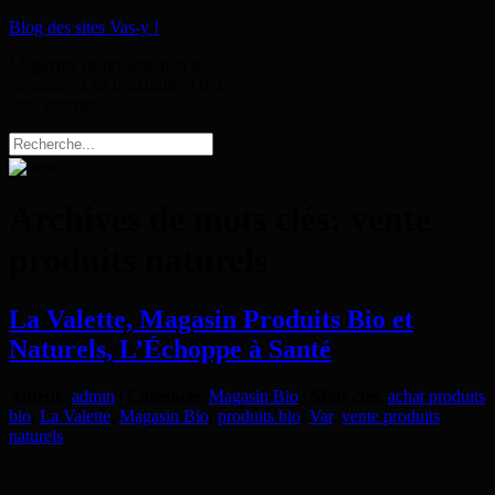
Blog des sites Vas-y !
Magazine de présentation des
commerces de proximité et des
sites internet
Archives de mots clés:
vente
produits naturels
La Valette, Magasin Produits Bio et
Naturels, L’Échoppe à Santé
Auteur
:
admin
|
Catégorie
:
Magasin Bio
|
Mots clés
:
achat produits
bio
,
La Valette
,
Magasin Bio
,
produits bio
,
Var
,
vente produits
naturels