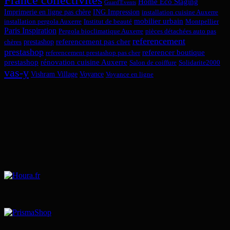
Home Eco Staging
Guard'Events
Imprimerie en ligne pas chère
ING Impression
installation cuisine Auxerre
mobilier urbain
installation pergola Auxerre
Institut de beauté
Montpellier
Paris Inspiration
Pergola bioclimatique Auxerre
pièces détachées auto pas
referencement
referencement pas cher
prestashop
chères
prestashop
referencer boutique
referencement prestashop pas cher
prestashop
rénovation cuisine Auxerre
Salon de coiffure
Solidarite2000
vas-y
Vishram Village
Voyance
Voyance en ligne