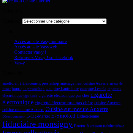
Catégories
Catégories
Liens
Accès au site Vasy-annuaire
Accès au site Vasyweb
Contacter vas-y !
Retrouvez Vas-y ! sur facebook
Vas-y !
Mots-clefs
ameliorer référencement prestashop
aménagement cuisine Auxerre
arreter de
camping haute loire
boutique prestashop
camping l estela
cigarette
fumer
cigarette
cigarette electronique pas cher
electronique ego tank
électronique
cigarette électronique pas chère
cuisine Auxerre
Cuisine sur mesure Auxerre
cuisine moderne Auxerre
E-Smoked
E-Cig-Market
Estheticienne
Désenvoutement
fiduciaire monsigny
Fleuriste
fournisseur mobilier urbain
France collectivités