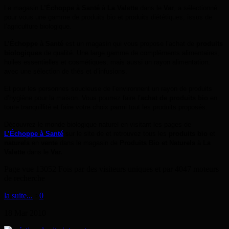
Le magasin
L’Échoppe à Santé
à
La Valette
dans le
Var
, a sélectionné
pour vous une gamme de produits bio et produits diététiques, issus de
l’agriculture biologique.
L’Échoppe à Santé
est un magasin qui vous propose l’achat de
produits
biologiques
de qualité. Une large gamme de compléments alimentaires,
huiles essentielles et cosmétiques, mais aussi un rayon alimentation,
avec une sélection de thés et d’infusions.
Et pour les personnes soucieuse de l’environnent un rayon de produits
d’hygiène pour la maison. Vous pourrez faire l’
achat de produits bio
en
toute tranquillité et faire votre choix parmi tout les produits proposés.
Découvrez le monde biologique naturel en visitant les pages de
L’Échoppe à Santé
sur le site de
et retrouvez tous les
produits bio
et
naturels
en
vente
dans le magasin de
Produits Bio et Naturels
à
La
Valette
dans le
Var.
Page vue 13052 Fois par des visiteurs uniques et par 4047 moteurs
de recherche
la suite...
>
0
18
Mar
2010