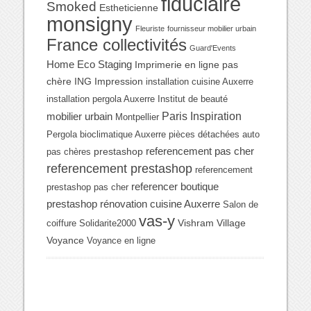
fiduciaire
Smoked
Estheticienne
monsigny
Fleuriste
fournisseur mobilier urbain
France collectivités
Guard'Events
Home Eco Staging
Imprimerie en ligne pas
chère
ING Impression
installation cuisine Auxerre
installation pergola Auxerre
Institut de beauté
Paris Inspiration
mobilier urbain
Montpellier
Pergola bioclimatique Auxerre
pièces détachées auto
referencement pas cher
prestashop
pas chères
referencement prestashop
referencement
referencer boutique
prestashop pas cher
prestashop
rénovation cuisine Auxerre
Salon de
vas-y
Vishram Village
coiffure
Solidarite2000
Voyance
Voyance en ligne