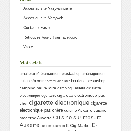
Accès au site Vasy-annuaire
Accès au site Vasyweb
Contacter vas-y !
Retrouvez Vas-y ! sur facebook
Vas-y !
Mots-clefs
ameliorer référencement prestashop
aménagement
cuisine Auxerre
boutique prestashop
arreter de fumer
camping haute loire
camping l estela
cigarette
cigarette electronique pas
electronique ego tank
cigarette électronique
cigarette
cher
électronique pas chère
cuisine Auxerre
cuisine
Cuisine sur mesure
moderne Auxerre
Auxerre
E-
E-Cig-Market
Désenvoutement