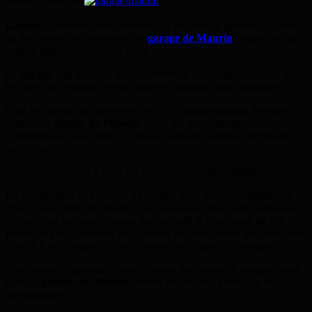
accueil privilégié.
Garage
, spécialisé dans l’entretien, la mécanique générale, le suivi
ou les travaux de carrosserie, ce
garage de Maurin
, vous offre une
activité multi-services pour votre automobile.
Le
garage
Top Services assure l’entretien et les réparations sur tous
les types de véhicules, et sur toutes les marques sans distinction.
Pour les travaux de carrosserie, en cas d’immobilisation de votre
voiture, ce
garage de Maurin,
agréé par les compagnie
d’assurances, vous prête un véhicule pendant la durée nécessaire
aux travaux.
Ainsi pas de soucis à avoir sur vos problèmes de mobilité.
En complément de l’activité du garage, vous trouverez également
chez ce spécialiste de Maurin, des accessoires pour votre voiture et
des services spéciaux, comme par exemple la rénovation de vos
phares en polycarbonate, une formule révolutionnaire qui vous évite
d’avoir à les changer en cas de rayure, ou d’usure prématurée.
Vous pouvez également vous procurer des pièces de remplacement
dans ce
garage de Maurin
, comme des essuies glaces, ou des
pneumatiques.