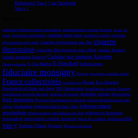
Retrouvez Vas-y ! sur facebook
Vas-y !
Mots-clefs
ameliorer référencement prestashop
aménagement cuisine Auxerre
arreter de
camping haute loire
boutique prestashop
camping l estela
cigarette
fumer
cigarette
cigarette electronique pas cher
electronique ego tank
électronique
cigarette électronique pas chère
cuisine Auxerre
Cuisine sur mesure Auxerre
cuisine moderne Auxerre
E-Smoked
E-Cig-Market
Estheticienne
Désenvoutement
fiduciaire monsigny
Fleuriste
fournisseur mobilier urbain
France collectivités
Home Eco Staging
Guard'Events
Imprimerie en ligne pas chère
ING Impression
installation cuisine Auxerre
mobilier urbain
installation pergola Auxerre
Institut de beauté
Montpellier
Paris Inspiration
Pergola bioclimatique Auxerre
pièces détachées auto pas
referencement
referencement pas cher
prestashop
chères
prestashop
referencer boutique
referencement prestashop pas cher
prestashop
rénovation cuisine Auxerre
Salon de coiffure
Solidarite2000
vas-y
Vishram Village
Voyance
Voyance en ligne