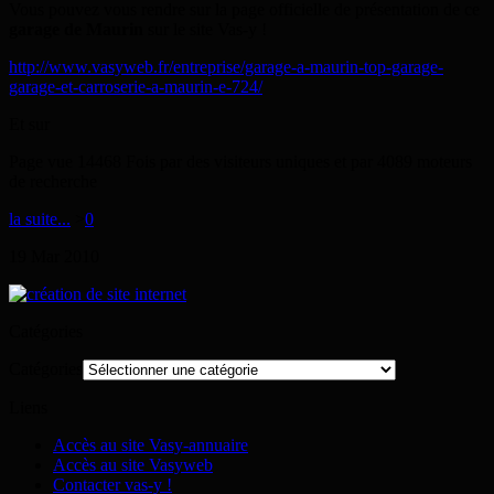
Vous pouvez vous rendre sur la page officielle de présentation de ce
garage de Maurin
sur le site Vas-y !
http://www.vasyweb.fr/entreprise/garage-a-maurin-top-garage-
garage-et-carroserie-a-maurin-e-724/
Et sur
Page vue 14468 Fois par des visiteurs uniques et par 4089 moteurs
de recherche
la suite...
>
0
19
Mar
2010
Catégories
Catégories
Liens
Accès au site Vasy-annuaire
Accès au site Vasyweb
Contacter vas-y !