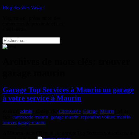
Blog des sites Vas-y !
Magazine de présentation des
commerces de proximité et des
sites internet
Archives de mots clés:
trouver
garage maurin
Garage Top Services à Maurin un garage
à votre service à Maurin
Auteur
:
admin
|
Catégorie
:
Carrosserie
,
Garage
,
Maurin
|
Mots
clés
:
carrosserie maurin
,
garage maurin
,
reparation voiture maurin
,
trouver garage maurin
A
Maurin
, dans l’Hérault , le
garage
Top Services vous réserve un