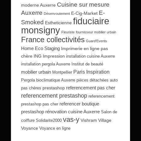
Cuisine sur mesure
moderne Auxerre
Auxerre
E-
E-Cig-Market
Désenvoutement
fiduciaire
Smoked
Estheticienne
monsigny
Fleuriste
fournisseur mobilier urbain
France collectivités
Guard'Events
Home Eco Staging
Imprimerie en ligne pas
chère
ING Impression
installation cuisine Auxerre
installation pergola Auxerre
Institut de beauté
Paris Inspiration
mobilier urbain
Montpellier
Pergola bioclimatique Auxerre
pièces détachées auto
referencement pas cher
prestashop
pas chères
referencement prestashop
referencement
referencer boutique
prestashop pas cher
prestashop
rénovation cuisine Auxerre
Salon de
vas-y
Vishram Village
coiffure
Solidarite2000
Voyance
Voyance en ligne