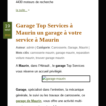
4430 moteurs de recherche
0
la suite...
>
Garage Top Services à
19
MAR
Maurin un garage à votre
2010
service à Maurin
Auteur
:
admin
|
Catégorie
:
Carrosserie
,
Garage
,
Maurin
|
Mots clés
:
carrosserie maurin
,
garage maurin
,
reparation
voiture maurin
,
trouver garage maurin
A
Maurin
, dans l’Hérault , le
garage
Top Services
vous réserve un accueil privilégié.
Garage
, spécialisé dans l’entretien, la mécanique
générale, le suivi ou les travaux de carrosserie, ce
garage de Maurin
, vous offre une activité multi-