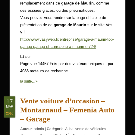
remplacement dans ce
garage de Maurin
, comme
des essuies glaces, ou des pneumatiques.
Vous pouvez vous rendre sur la page officielle de
présentation de ce
garage de Maurin
sur le site Vas-
y !
http://www.vasyweb.fr/entreprise/garage-a-maurin-top-
garage-garage-et-carroserie-a-maurin-e-724/
Et sur
Page vue 14457 Fois par des visiteurs uniques et par
4088 moteurs de recherche
0
la suite...
>
Vente voiture d’occasion –
17
MAR
Montarnaud – Femenia Auto
2010
– Garage
Auteur
:
admin
|
Catégorie
:
Achat vente de véhicules