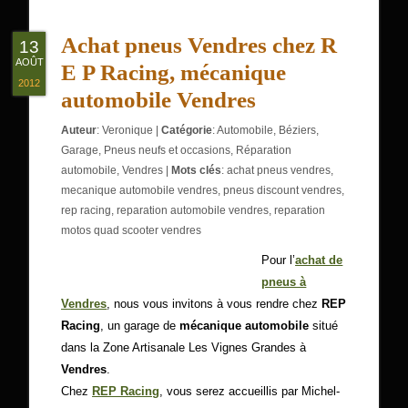
Achat pneus Vendres chez R
13
AOÛT
E P Racing, mécanique
2012
automobile Vendres
Auteur
:
Veronique
|
Catégorie
:
Automobile
,
Béziers
,
Garage
,
Pneus neufs et occasions
,
Réparation
automobile
,
Vendres
|
Mots clés
:
achat pneus vendres
,
mecanique automobile vendres
,
pneus discount vendres
,
rep racing
,
reparation automobile vendres
,
reparation
motos quad scooter vendres
Pour l’
achat de
pneus à
Vendres
, nous vous invitons à vous rendre chez
REP
Racing
, un garage de
mécanique automobile
situé
dans la Zone Artisanale Les Vignes Grandes à
Vendres
.
Chez
REP Racing
, vous serez accueillis par Michel-