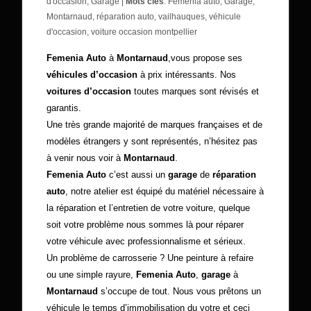
d'occasion
,
Garage
|
Mots clés
:
Femenia auto
,
Garage
,
Montarnaud
,
réparation auto
,
vailhauques
,
véhicule
d'occasion
,
voiture occasion montpellier
Femenia Auto
à
Montarnaud
,vous propose ses
véhicules d’occasion
à prix intéressants. Nos
voitures d’occasion
toutes marques sont révisés et
garantis.
Une très grande majorité de marques françaises et de
modèles étrangers y sont représentés, n’hésitez pas
à venir nous voir à
Montarnaud
.
Femenia Auto
c’est aussi un
garage
de
réparation
auto
, notre atelier est équipé du matériel nécessaire à
la réparation et l’entretien de votre voiture, quelque
soit votre problème nous sommes là pour réparer
votre véhicule avec professionnalisme et sérieux.
Un problème de carrosserie ? Une peinture à refaire
ou une simple rayure,
Femenia Auto
,
garage
à
Montarnaud
s’occupe de tout. Nous vous prêtons un
véhicule le temps d’immobilisation du votre et ceci