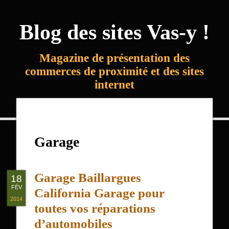
Blog des sites Vas-y !
Magazine de présentation des
commerces de proximité et des sites
internet
Garage
Garage Baillargues
18
FÉV
California Garage pour
2014
toutes vos réparations
d’automobiles