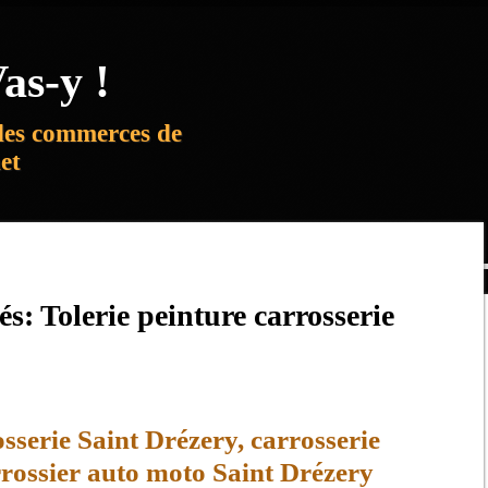
as-y !
des commerces de
net
lés:
Tolerie peinture carrosserie
osserie Saint Drézery, carrosserie
rossier auto moto Saint Drézery