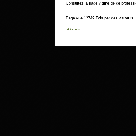
Consultez la page vitrine de ce profess
Page vue 12749 Fois par des visiteurs 
la suite...
>