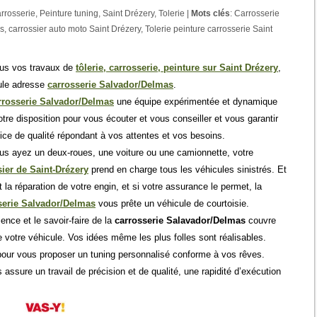
rrosserie
,
Peinture tuning
,
Saint Drézery
,
Tolerie
|
Mots clés
:
Carrosserie
as
,
carrossier auto moto Saint Drézery
,
Tolerie peinture carrosserie Saint
ous vos travaux de
tôlerie, carrosserie, peinture sur Saint Drézery
,
ule adresse
carrosserie Salvador/Delmas
.
rrosserie Salvador/Delmas
une équipe expérimentée et dynamique
otre disposition pour vous écouter et vous conseiller et vous garantir
ice de qualité répondant à vos attentes et vos besoins.
s ayez un deux-roues, une voiture ou une camionnette, votre
sier de Saint-Drézery
prend en charge tous les véhicules sinistrés. Et
 la réparation de votre engin, et si votre assurance le permet, la
serie Salvador/Delmas
vous prête un véhicule de courtoisie.
ience et le savoir-faire de la
carrosserie Salavador/Delmas
couvre
e votre véhicule. Vos idées même les plus folles sont réalisables.
pour vous proposer un tuning personnalisé conforme à vos rêves.
assure un travail de précision et de qualité, une rapidité d’exécution