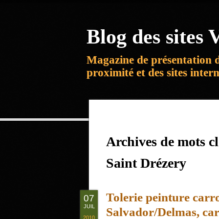
Blog des sites V
Magazine de présentation 
proximité et des sites inter
Archives de mots c
Saint Drézery
Tolerie peinture carr
07
JUIL
Salvador/Delmas, car
2010