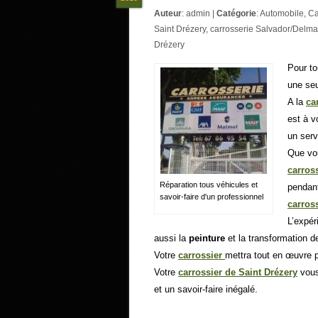
Auteur
:
admin
|
Catégorie
:
Automobile
,
Ca
Saint Drézery
,
carrosserie Salvador/Delm
Drézery
Pour t
une se
A la
ca
est à v
un serv
Que vou
carros
Réparation tous véhicules et
pendant
savoir-faire d'un professionnel
carros
L’expér
aussi la
peinture
et la transformation d
Votre
carrossier
mettra tout en œuvre 
Votre
carrossier de Saint Drézery
vous 
et un savoir-faire inégalé.