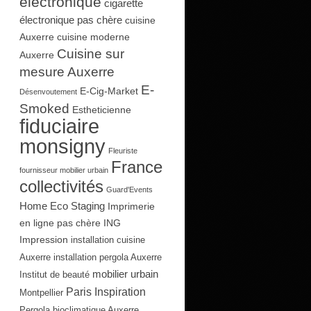
électronique
cigarette
électronique pas chère
cuisine
Auxerre
cuisine moderne
Cuisine sur
Auxerre
mesure Auxerre
E-
E-Cig-Market
Désenvoutement
Smoked
Estheticienne
fiduciaire
monsigny
Fleuriste
France
fournisseur mobilier urbain
collectivités
Guard'Events
Home Eco Staging
Imprimerie
en ligne pas chère
ING
Impression
installation cuisine
Auxerre
installation pergola Auxerre
mobilier urbain
Institut de beauté
Paris Inspiration
Montpellier
Pergola bioclimatique Auxerre