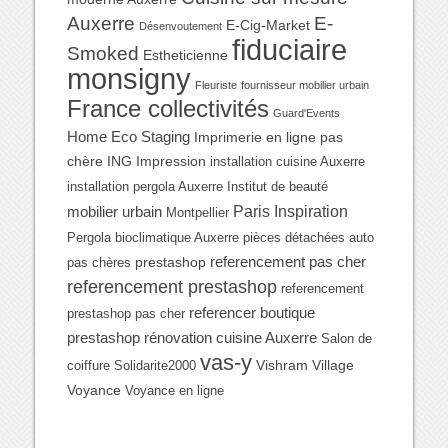
Auxerre
E-
E-Cig-Market
Désenvoutement
fiduciaire
Smoked
Estheticienne
monsigny
Fleuriste
fournisseur mobilier urbain
France collectivités
Guard'Events
Home Eco Staging
Imprimerie en ligne pas
chère
ING Impression
installation cuisine Auxerre
installation pergola Auxerre
Institut de beauté
Paris Inspiration
mobilier urbain
Montpellier
Pergola bioclimatique Auxerre
pièces détachées auto
referencement pas cher
prestashop
pas chères
referencement prestashop
referencement
referencer boutique
prestashop pas cher
prestashop
rénovation cuisine Auxerre
Salon de
vas-y
Vishram Village
coiffure
Solidarite2000
Voyance
Voyance en ligne