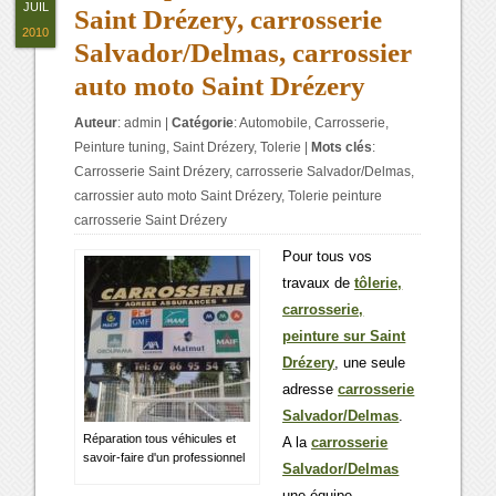
JUIL
Saint Drézery, carrosserie
2010
Salvador/Delmas, carrossier
auto moto Saint Drézery
Auteur
:
admin
|
Catégorie
:
Automobile
,
Carrosserie
,
Peinture tuning
,
Saint Drézery
,
Tolerie
|
Mots clés
:
Carrosserie Saint Drézery
,
carrosserie Salvador/Delmas
,
carrossier auto moto Saint Drézery
,
Tolerie peinture
carrosserie Saint Drézery
Pour tous vos
travaux de
tôlerie,
carrosserie,
peinture sur Saint
Drézery
, une seule
adresse
carrosserie
Salvador/Delmas
.
Réparation tous véhicules et
A la
carrosserie
savoir-faire d'un professionnel
Salvador/Delmas
une équipe