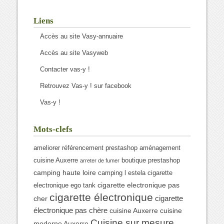
Liens
Accès au site Vasy-annuaire
Accès au site Vasyweb
Contacter vas-y !
Retrouvez Vas-y ! sur facebook
Vas-y !
Mots-clefs
ameliorer référencement prestashop
aménagement
cuisine Auxerre
boutique prestashop
arreter de fumer
camping haute loire
camping l estela
cigarette
cigarette electronique pas
electronique ego tank
cigarette électronique
cigarette
cher
électronique pas chère
cuisine Auxerre
cuisine
Cuisine sur mesure
moderne Auxerre