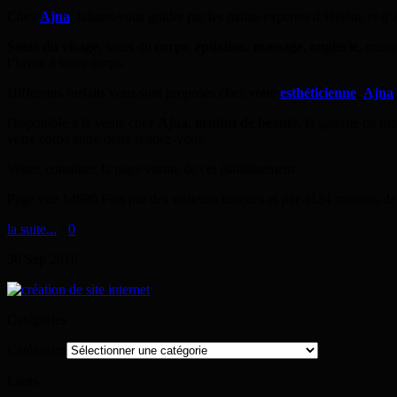
Chez
Ajna
, laissez-vous guider par les mains expertes d’Hélène et d
Soins du visage
, soins du
corps
,
épilation
,
massage
,
onglerie
, manu
l’hiver, à votre corps.
Différents forfaits vous sont proposés chez votre
esthéticienne
,
Ajna
Disponible à la vente chez
Ajna
,
institut de beauté
, la gamme de maq
votre corps entre deux rendez-vous.
Venez consultez la page vitrine de cet établissement
Page vue 14890 Fois par des visiteurs uniques et par 4134 moteurs de
la suite...
>
0
30
Sep
2010
Catégories
Catégories
Liens