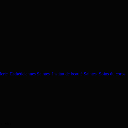
lerie
,
Esthéticiennes Saintes
,
Institut de beauté Saintes
,
Soins du corps
service.