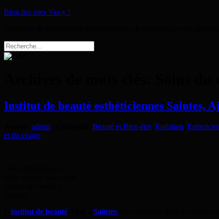
Blog des sites Vas-y !
Magazine de présentation des commerces de proximité et des sites int
Archives de mots clés:
Soins du 
Institut de beauté esthéticiennes Saintes, A
Auteur
:
admin
|
Catégorie
:
Beauté et Bien-être
,
Epilation
,
Estheticie
et du visage
Des esthéticiennes à
votre service dans votre
institut de beauté à
Saintes
L’
institut de beauté
Ajna
à
Saintes
vous accueille dans un cadre co