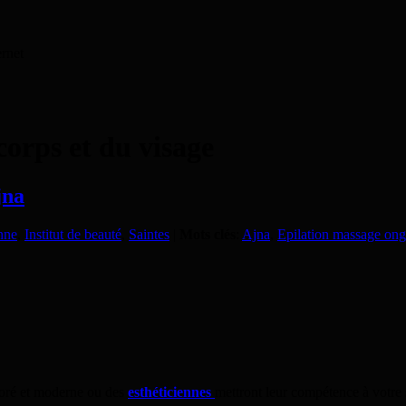
ernet
corps et du visage
jna
nne
,
Institut de beauté
,
Saintes
|
Mots clés
:
Ajna
,
Epilation massage ong
loré et moderne ou des
esthéticiennes
mettront leur compétence à votre 