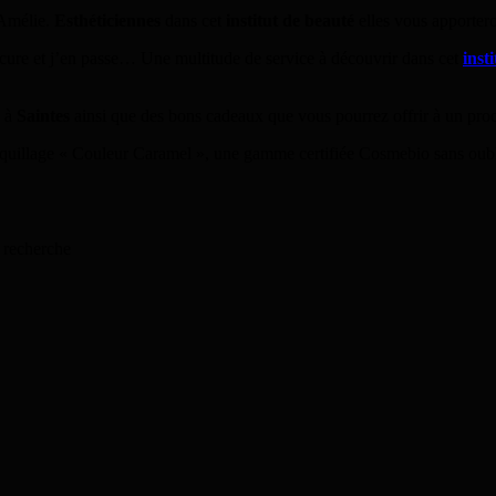
’Amélie.
Esthéticiennes
dans cet
institut de beauté
elles vous apporteron
cure et j’en passe… Une multitude de service à découvrir dans cet
inst
, à
Saintes
ainsi que des bons cadeaux que vous pourrez offrir à un pro
uillage « Couleur Caramel », une gamme certifiée Cosmebio sans oublier
 recherche