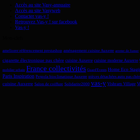
Accès au site Vasy-annuaire
Accès au site Vasyweb
Contacter vas-y !
Retrouvez Vas-y ! sur facebook
Vas-y !
Mots-clefs
ameliorer référencement prestashop
aménagement cuisine Auxerre
arreter de fumer
cigarette électronique pas chère
cuisine Auxerre
cuisine moderne Auxerre
France collectivités
Home Eco Stagi
mobilier urbain
Guard'Events
Paris Inspiration
Pergola bioclimatique Auxerre
pièces détachées auto pas chèr
vas-y
cuisine Auxerre
Vishram Village
V
Salon de coiffure
Solidarite2000