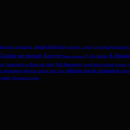
camping haute loire
boutique prestashop
camping l estela
cigarette electronique 
Cuisine sur mesure Auxerre
E-Smok
E-Cig-Market
Désenvoutement
ng
Imprimerie en ligne pas chère
ING Impression
installation cuisine Auxerre
i
referencement prestashop
referencement pas cher
prestashop
es
refer
oyance
Voyance en ligne