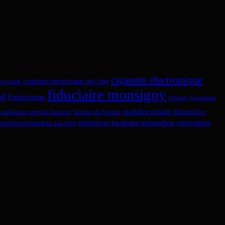
cigarette électronique
cigarette electronique pas cher
ego tank
fiduciaire monsigny
ed
Estheticienne
Fleuriste
fournisseur
mobilier urbain
nstallation pergola Auxerre
Institut de beauté
Montpellier
referencer boutique prestashop
rénovation
encement prestashop pas cher