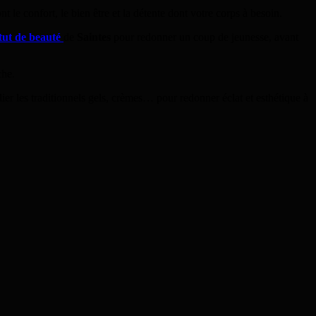
t le confort, le bien être et la détente dont votre corps à besoin.
itut de beauté
de
Saintes
pour redonner un coup de jeunesse, avant
che.
 les traditionnels gels, crèmes… pour redonner éclat et esthétique à