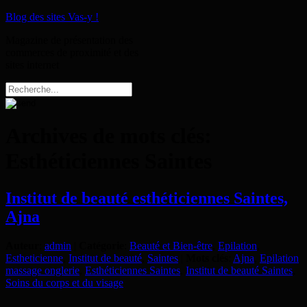
Blog des sites Vas-y !
Magazine de présentation des
commerces de proximité et des
sites internet
Archives de mots clés:
Esthéticiennes Saintes
Institut de beauté esthéticiennes Saintes,
Ajna
Auteur
:
admin
|
Catégorie
:
Beauté et Bien-être
,
Epilation
,
Estheticienne
,
Institut de beauté
,
Saintes
|
Mots clés
:
Ajna
,
Epilation
massage onglerie
,
Esthéticiennes Saintes
,
Institut de beauté Saintes
,
Soins du corps et du visage