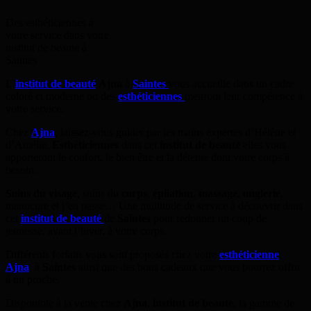
Des esthéticiennes à
votre service dans votre
institut de beauté à
Saintes
L’
institut de beauté
Ajna
à
Saintes
vous accueille dans un cadre
coloré et moderne ou des
esthéticiennes
mettront leur compétence à
votre service.
Chez
Ajna
, laissez-vous guider par les mains expertes d’Hélène et
d’Amélie.
Esthéticiennes
dans cet
institut de beauté
elles vous
apporteront le confort, le bien être et la détente dont votre corps à
besoin.
Soins du visage
, soins du
corps
,
épilation
,
massage
,
onglerie
,
manucure et j’en passe… Une multitude de service à découvrir dans
cet
institut de beauté
de
Saintes
pour redonner un coup de
jeunesse, avant l’hiver, à votre corps.
Différents forfaits vous sont proposés chez votre
esthéticienne
,
Ajna
, à
Saintes
ainsi que des bons cadeaux que vous pourrez offrir
à un proche.
Disponible à la vente chez
Ajna
,
institut de beauté
, la gamme de