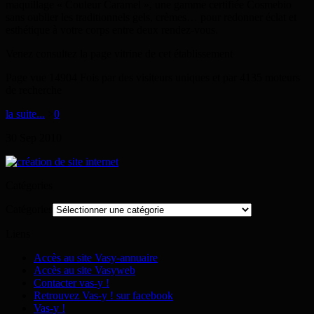
maquillage « Couleur Caramel », une gamme certifiée Cosmebio
sans oublier les traditionnels gels, crèmes… pour redonner éclat et
esthétique à votre corps entre deux rendez-vous.
Venez consultez la page vitrine de cet établissement
Page vue 14904 Fois par des visiteurs uniques et par 4135 moteurs
de recherche
la suite...
>
0
30
Sep
2010
Catégories
Catégories
Liens
Accès au site Vasy-annuaire
Accès au site Vasyweb
Contacter vas-y !
Retrouvez Vas-y ! sur facebook
Vas-y !