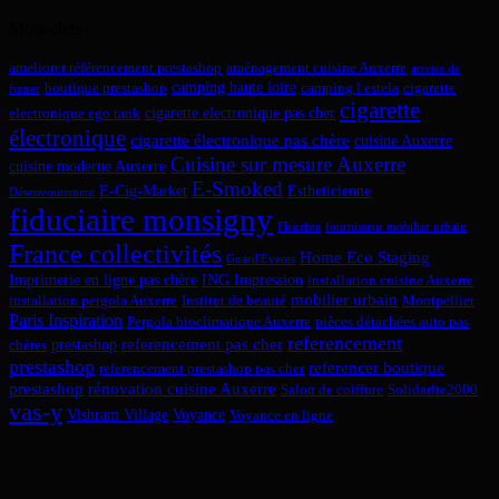
Mots-clefs
ameliorer référencement prestashop
aménagement cuisine Auxerre
arreter de
camping haute loire
boutique prestashop
camping l estela
cigarette
fumer
cigarette
cigarette electronique pas cher
electronique ego tank
électronique
cigarette électronique pas chère
cuisine Auxerre
Cuisine sur mesure Auxerre
cuisine moderne Auxerre
E-Smoked
E-Cig-Market
Estheticienne
Désenvoutement
fiduciaire monsigny
Fleuriste
fournisseur mobilier urbain
France collectivités
Home Eco Staging
Guard'Events
Imprimerie en ligne pas chère
ING Impression
installation cuisine Auxerre
mobilier urbain
installation pergola Auxerre
Institut de beauté
Montpellier
Paris Inspiration
Pergola bioclimatique Auxerre
pièces détachées auto pas
referencement
referencement pas cher
prestashop
chères
prestashop
referencer boutique
referencement prestashop pas cher
prestashop
rénovation cuisine Auxerre
Salon de coiffure
Solidarite2000
vas-y
Vishram Village
Voyance
Voyance en ligne