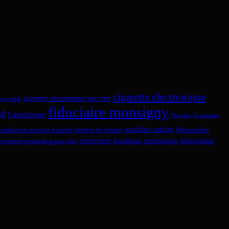
cigarette électronique
cigarette electronique pas cher
ego tank
fiduciaire monsigny
ed
Estheticienne
Fleuriste
fournisseur
mobilier urbain
nstallation pergola Auxerre
Institut de beauté
Montpellier
referencer boutique prestashop
rénovation
encement prestashop pas cher