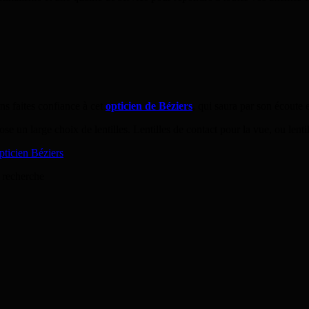
ons faites confiance à cet
opticien de Béziers
, qui saura par son écoute e
se un large choix de lentilles. Lentilles de contact pour la vue, ou lentil
 recherche