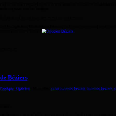
r l’achat de lunettes et toute solution optiques sur la ville de
Béziers
Qu
tualistes pour tous les budgets.
 répondre à toutes vos attentes et tous vos besoins.
chez les
Opticiens Mutualistes Béziers
, qui vous réserveront un accueil
tation sur le site Vas-y !
 recherche
 de Béziers
'optique
,
Opticien
|
Mots clés
:
achat lunettes beziers
,
lunettes beziers
,
o
nvenue.
onnalisme et une qualité de service pour répondre à toutes vos attentes 