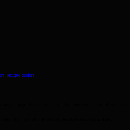
ers
,
optique beziers
x avantages disponibles en magasin. – Une deuxièmes paire offerte – Un
même du centre ville de
Béziers, les Opticiens Mutualistes
,