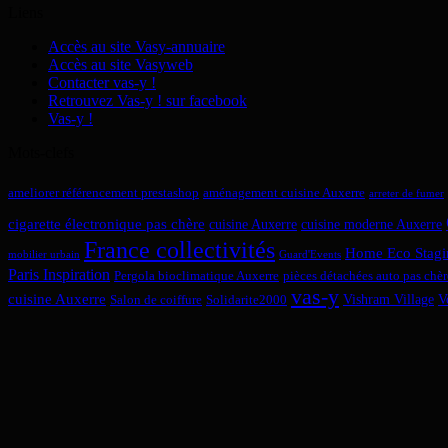
Liens
Accès au site Vasy-annuaire
Accès au site Vasyweb
Contacter vas-y !
Retrouvez Vas-y ! sur facebook
Vas-y !
Mots-clefs
ameliorer référencement prestashop
aménagement cuisine Auxerre
arreter de fumer
cigarette électronique pas chère
cuisine Auxerre
cuisine moderne Auxerre
France collectivités
Home Eco Stagi
mobilier urbain
Guard'Events
Paris Inspiration
Pergola bioclimatique Auxerre
pièces détachées auto pas chèr
vas-y
cuisine Auxerre
Vishram Village
V
Salon de coiffure
Solidarite2000