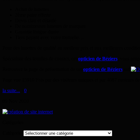
Achat de lunettes
2ème paire offerte
Devis clair et détaillé
De nombreuses lunettes de marques
Garantie longue durée
Tiers payant avec votre mutuelle…
Pour des lunettes de qualité au meilleur prix et aux meilleures conditi
Spécialiste des lentilles de contact, cet
opticien de Béziers
, vous propo
Retrouvez la page de présentation de cet
opticien de Béziers
sur
Page vue 15910 Fois par des visiteurs uniques et par 4087 moteurs de
la suite...
>
0
09
Nov
2010
Catégories
Catégories