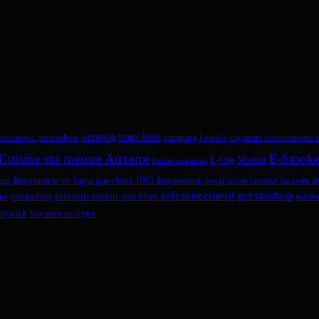
camping haute loire
boutique prestashop
camping l estela
cigarette electronique 
Cuisine sur mesure Auxerre
E-Smok
E-Cig-Market
Désenvoutement
ng
Imprimerie en ligne pas chère
ING Impression
installation cuisine Auxerre
i
referencement prestashop
referencement pas cher
prestashop
es
refer
oyance
Voyance en ligne