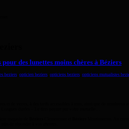
ernet
eziers
 pour des lunettes moins chères à Béziers
es beziers
,
opticien beziers
,
opticiens beziers
,
opticiens mutualistes bezi
res et de verres, à des tarifs accessibles à tous, ainsi que de nombreu
ies Longues durées – Le tiers payant par votre mutuelle…
 leur magasin de
Béziers
Clemenceau et
Béziers
Montimarran. Au cœur 
afin de répondre à vos attentes.