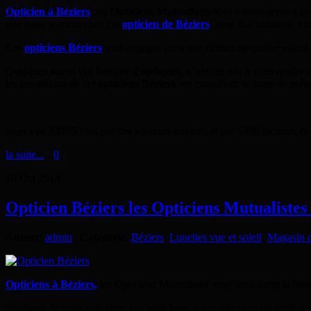
Opticien à Béziers
, les
Opticiens Mutualistes
sont à votre service pou
une vaste gamme chez cet
opticien de Béziers
, avec des solutions mu
Les
opticiens Béziers
sont engagés dans une démarche qualité visant à
Quelques soient vos besoins d’
optiques
, n’hésitez pas à vous rendre 
les prestations de cet
opticiens Béziers
en consultant sa page de présen
Page vue 33095 Fois par des visiteurs uniques et par 5386 moteurs de
la suite...
>
0
16
Oct
2014
Opticien Béziers les Opticiens Mutualistes
Auteur
:
admin
|
Catégorie
:
Béziers
,
Lunettes vue et soleil
,
Magasin d
Opticiens à Béziers,
les Opticiens Mutualistes vous souhaitent la bie
Soucieux de vous satisfaire, ces
opticiens
, vous apportent un professi