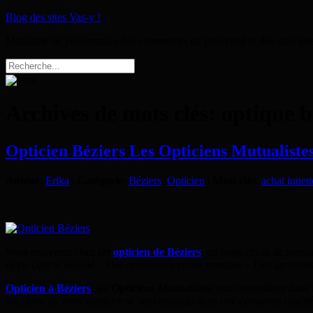
Blog des sites Vas-y !
Magazine de présentation des commerces de proximité et des sites int
Archives de mots clés:
optique b
Opticien Béziers Les Opticiens Mutualistes
Auteur
:
Erika
|
Catégorie
:
Béziers
,
Opticien
|
Mots clés
:
achat lunett
Vous trouverez chez cet
opticien de Béziers
, un large choix de montu
devis clair et détaillé – Des spécificités et des marques – Des garant
Opticien à Béziers
, les
Opticiens Mutualistes
vous accueillent dans
soucieux de vous satisfaire se sont engagés dans une démarche qualité 