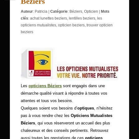
Béziers
Auteur
:
Patricia
|
Catégorie
:
Béziers
,
Opticien
|
Mots
clés
:
achat lunettes beziers
,
lentilles beziers
,
les
opticiens mutualistes
,
opticien beziers
,
trouver opticien
beziers
Les
opticiens Béziers
sont engagés dans une
démarche qualité visant à répondre à toutes vos
attentes et tous vos besoins.
Quelques soient vos besoins d’
optiques
, n’hésitez
pas à vous rendre chez les
Opticiens Mutualistes
Béziers
, qui vous réserveront un accueil des plus
chaleureux et des conseils pertinents. Retrouvez
aussi toutes les prestations de ces
opticiens