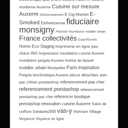
Cuisine sur mesure
moderne Auxerre
Auxerre
E-
E-Cig-Market
Désenvoutement
fiduciaire
Smoked
Estheticienne
monsigny
Fleuriste
fournisseur mobilier urbain
France collectivités
Guard'Events
Home Eco Staging
Imprimerie en ligne pas
chère
ING Impression
installation cuisine Auxerre
installation pergola Auxerre
Institut de beauté
Paris Inspiration
mobilier urbain
Montpellier
Pergola bioclimatique Auxerre
pièces détachées auto
referencement pas cher
prestashop
pas chères
referencement prestashop
referencement
referencer boutique
prestashop pas cher
prestashop
rénovation cuisine Auxerre
Salon de
vas-y
Vishram Village
coiffure
Solidarite2000
Voyance
Voyance en ligne