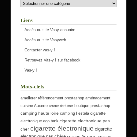
Catégories
Liens
Accès au site Vasy-annuaire
Accès au site Vasyweb
Contacter vas-y !
Retrouvez Vas-y ! sur facebook
Vas-y !
Mots-clefs
ameliorer référencement prestashop
aménagement
cuisine Auxerre
boutique prestashop
arreter de fumer
camping haute loire
camping l estela
cigarette
cigarette electronique pas
electronique ego tank
cigarette électronique
cigarette
cher
électronique pas chère
cuisine Auxerre
cuisine