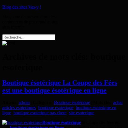
Blog des sites Vas-y !
Magazine de présentation des
commerces de proximité et des
sites internet
Archives de mots clés:
boutique
esoterique
Boutique ésotérique La Coupe des Fées
est une boutique ésotérique en ligne
Auteur
:
admin
|
Catégorie
:
Boutique ésotérique
|
Mots clés
:
achat
articles esoteriques
,
boutique esoterique
,
boutique esoterique en
ligne
,
boutique esoterique pas chere
,
site esoterique
Boutique ésotérique
la Coupe des fées est
une
boutique ésotérique en ligne
dans laquelle vous trouverez de