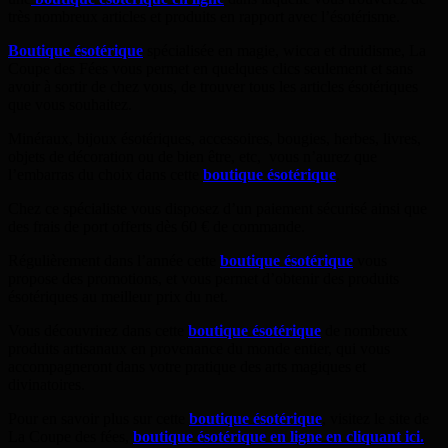
très nombreux articles et produits en rapport avec l’ésotérisme.
Boutique ésotérique
spécialisée en magie, wicca et druidisme, La
Coupe des Fées vous permet en quelques clics seulement et sans
avoir à sortir de chez vous, de trouver tous les articles ésotériques
que vous souhaitez.
Minéraux, bijoux ésotériques, accessoires, bougies, herbes, livres,
objets de décoration ou de bien être, etc, vous n’aurez que
l’embarras du choix dans cette
boutique ésotérique
.
Chez ce spécialiste vous disposez d’un paiement sécurisé ainsi que
des frais de port offerts dès 60 € de commande.
Régulièrement dans l’année cette
boutique ésotérique
vous
propose des promotions, et vous permet d’obtenir des produits
ésotériques au meilleur prix du net.
Vous découvrirez dans cette
boutique ésotérique
de nombreux
produits artisanaux en provenance du monde entier, qui vous
accompagneront dans votre pratique des arts magiques et
divinatoires.
Pour en savoir plus sur cette
boutique ésotérique
, visitez le site de
La Coupe des fées,
boutique ésotérique en ligne en cliquant ici.