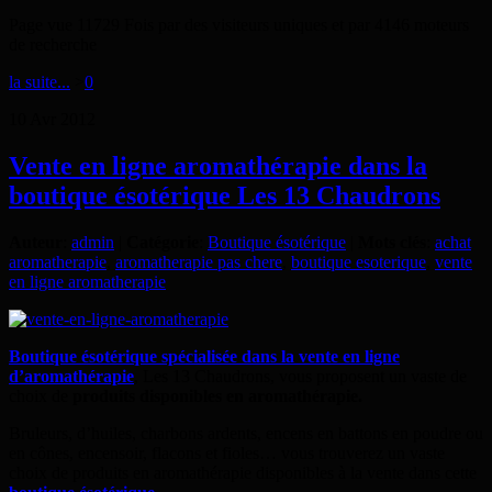
Page vue 11729 Fois par des visiteurs uniques et par 4146 moteurs
de recherche
la suite...
>
0
10
Avr
2012
Vente en ligne aromathérapie dans la
boutique ésotérique Les 13 Chaudrons
Auteur
:
admin
|
Catégorie
:
Boutique ésotérique
|
Mots clés
:
achat
aromatherapie
,
aromatherapie pas chere
,
boutique esoterique
,
vente
en ligne aromatherapie
Boutique ésotérique spécialisée dans la vente en ligne
d’aromathérapie
, Les 13 Chaudrons, vous proposent un vaste de
choix de
produits disponibles en aromathérapie.
Bruleurs, d’huiles, charbons ardents, encens en battons en poudre ou
en cônes, encensoir, flacons et fioles… vous trouverez un vaste
choix de produits en aromathérapie disponibles à la vente dans cette