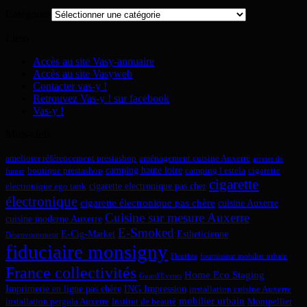
Catégories
Liens
Accès au site Vasy-annuaire
Accès au site Vasyweb
Contacter vas-y !
Retrouvez Vas-y ! sur facebook
Vas-y !
Mots-clefs
ameliorer référencement prestashop
aménagement cuisine Auxerre
arreter de
camping haute loire
boutique prestashop
camping l estela
cigarette
fumer
cigarette
cigarette electronique pas cher
electronique ego tank
électronique
cigarette électronique pas chère
cuisine Auxerre
Cuisine sur mesure Auxerre
cuisine moderne Auxerre
E-Smoked
E-Cig-Market
Estheticienne
Désenvoutement
fiduciaire monsigny
Fleuriste
fournisseur mobilier urbain
France collectivités
Home Eco Staging
Guard'Events
Imprimerie en ligne pas chère
ING Impression
installation cuisine Auxerre
mobilier urbain
installation pergola Auxerre
Institut de beauté
Montpellier