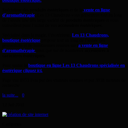
boutique ésotérique.
Spécialiste des
produits ésotériques
et de la
vente en ligne
d’aromathérapie
, Les 13 Chaudrons vous présentent tout au long
de l’année une très large variété de
produits ésotériques
et vous
conseillent pour l’achat de vos
accessoires ésotériques
.
Spécialisé dans la magie, l’ésotérisme,
Les 13 Chaudrons,
boutique ésotérique
propose tout au long de l’année des
promotions et de nombreuses remises sur l
a vente en ligne
d’aromathérapie
ainsi que sur de nombreux
accessoires à
caractères ésotériques
.
Pour visiter la
boutique en ligne Les 13 Chaudrons spécialisée en
ésotérique
cliquez ici.
Page vue 8953 Fois par des visiteurs uniques et par 3038 moteurs de
recherche
la suite...
>
0
12
Juil
2011
Catégories