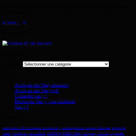
Page vue 11726 Fois par des visiteurs uniques et par 4143 moteurs
de recherche
la suite...
>
0
10
Avr
2012
Catégories
Catégories
Liens
Accès au site Vasy-annuaire
Accès au site Vasyweb
Contacter vas-y !
Retrouvez Vas-y ! sur facebook
Vas-y !
Mots-clefs
ameliorer référencement prestashop
aménagement cuisine Auxerre
arreter de
camping haute loire
boutique prestashop
camping l estela
cigarette
fumer