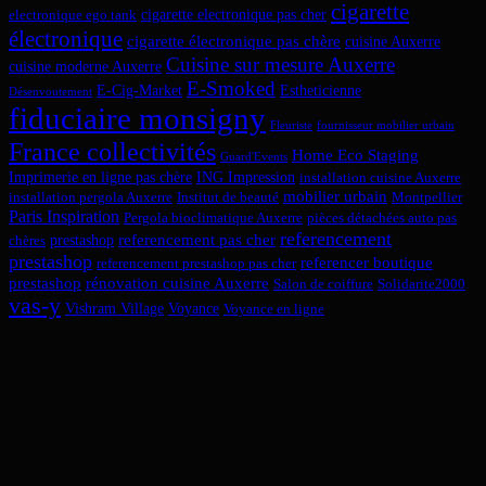
cigarette
cigarette electronique pas cher
electronique ego tank
électronique
cigarette électronique pas chère
cuisine Auxerre
Cuisine sur mesure Auxerre
cuisine moderne Auxerre
E-Smoked
E-Cig-Market
Estheticienne
Désenvoutement
fiduciaire monsigny
Fleuriste
fournisseur mobilier urbain
France collectivités
Home Eco Staging
Guard'Events
Imprimerie en ligne pas chère
ING Impression
installation cuisine Auxerre
mobilier urbain
installation pergola Auxerre
Institut de beauté
Montpellier
Paris Inspiration
Pergola bioclimatique Auxerre
pièces détachées auto pas
referencement
referencement pas cher
prestashop
chères
prestashop
referencer boutique
referencement prestashop pas cher
prestashop
rénovation cuisine Auxerre
Salon de coiffure
Solidarite2000
vas-y
Vishram Village
Voyance
Voyance en ligne