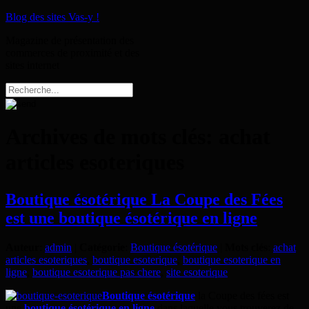
Blog des sites Vas-y !
Magazine de présentation des
commerces de proximité et des
sites internet
Archives de mots clés:
achat
articles esoteriques
Boutique ésotérique La Coupe des Fées
est une boutique ésotérique en ligne
Auteur
:
admin
|
Catégorie
:
Boutique ésotérique
|
Mots clés
:
achat
articles esoteriques
,
boutique esoterique
,
boutique esoterique en
ligne
,
boutique esoterique pas chere
,
site esoterique
Boutique ésotérique
la Coupe des fées est
une
boutique ésotérique en ligne
dans laquelle vous trouverez de