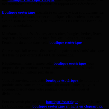
très nombreux articles et produits en rapport avec l’ésotérisme.
Boutique ésotérique
spécialisée en magie, wicca et druidisme, La
Coupe des Fées vous permet en quelques clics seulement et sans
avoir à sortir de chez vous, de trouver tous les articles ésotériques
que vous souhaitez.
Minéraux, bijoux ésotériques, accessoires, bougies, herbes, livres,
objets de décoration ou de bien être, etc, vous n’aurez que
l’embarras du choix dans cette
boutique ésotérique
.
Chez ce spécialiste vous disposez d’un paiement sécurisé ainsi que
des frais de port offerts dès 60 € de commande.
Régulièrement dans l’année cette
boutique ésotérique
vous
propose des promotions, et vous permet d’obtenir des produits
ésotériques au meilleur prix du net.
Vous découvrirez dans cette
boutique ésotérique
de nombreux
produits artisanaux en provenance du monde entier, qui vous
accompagneront dans votre pratique des arts magiques et
divinatoires.
Pour en savoir plus sur cette
boutique ésotérique
, visitez le site de
La Coupe des fées,
boutique ésotérique en ligne en cliquant ici.