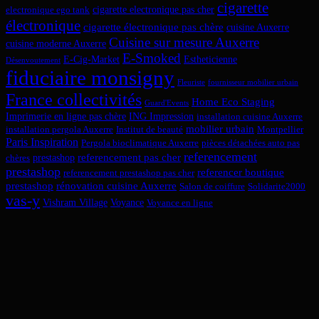
cigarette
cigarette electronique pas cher
electronique ego tank
électronique
cigarette électronique pas chère
cuisine Auxerre
Cuisine sur mesure Auxerre
cuisine moderne Auxerre
E-Smoked
E-Cig-Market
Estheticienne
Désenvoutement
fiduciaire monsigny
Fleuriste
fournisseur mobilier urbain
France collectivités
Home Eco Staging
Guard'Events
Imprimerie en ligne pas chère
ING Impression
installation cuisine Auxerre
mobilier urbain
installation pergola Auxerre
Institut de beauté
Montpellier
Paris Inspiration
Pergola bioclimatique Auxerre
pièces détachées auto pas
referencement
referencement pas cher
prestashop
chères
prestashop
referencer boutique
referencement prestashop pas cher
prestashop
rénovation cuisine Auxerre
Salon de coiffure
Solidarite2000
vas-y
Vishram Village
Voyance
Voyance en ligne