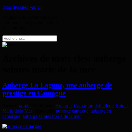
Blog des sites Vas-y !
Magazine de présentation des
commerces de proximité et des
sites internet
Archives de mots clés:
auberge
saintes marie de la mer
Auberge La Lagune, une auberge de
prestige en Camague
Auteur
:
admin
|
Catégorie
:
Auberge
,
Camargue
,
Hôtellerie
,
Saintes
Marie de la Mer
|
Mots clés
:
auberge camague
,
auberge en
camargue
,
auberge saintes marie de la mer