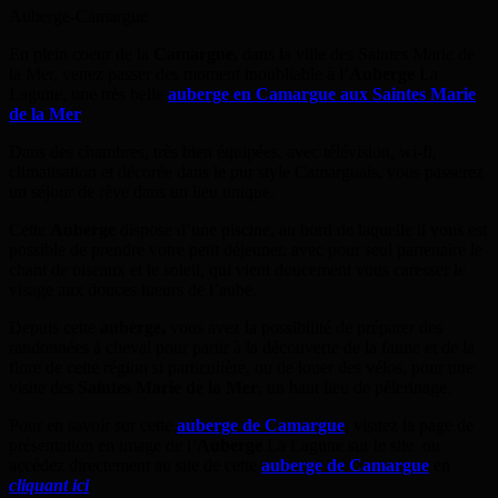
Auberge-Camargue
En plein coeur de la
Camargue,
dans la ville des Saintes Marie de
la Mer, venez passer des moment inoubliable à l’
Auberge
La
Lagune, une très belle
auberge en Camargue aux Saintes Marie
de la Mer
Dans des chambres, très bien équipées, avec télévision, wi-fi,
climatisation et décorée dans le pur style Camarguais, vous passerez
un séjour de rêve dans un lieu unique.
Cette
Auberge
dispose d’une piscine, au bord de laquelle il vous est
possible de prendre votre petit déjeuner, avec pour seul partenaire le
chant de oiseaux et le soleil, qui vient doucement vous caresser le
visage aux douces lueurs de l’aube.
Depuis cette
auberge,
vous avez la possibilité de préparer des
randonnées à cheval pour partir à la découverte de la faune et de la
flore de cette région si particulière, ou de louer des vélos, pour une
visite des
Saintes Marie de la Mer
, un haut lieu de pèlerinage.
Pour en savoir sur cette
auberge de Camargue
, visitez la page de
présentation en image de l’
Auberge
La Lagune sur le site
ou
accédez directement au site de cette
auberge de Camargue
en
cliquant ici