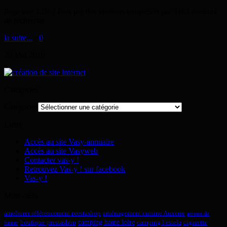
Page vue 12267 Fois par des visiteurs uniques et par 3163 moteurs
de recherche
la suite...
>
0
20
Mai
2010
Catégories
Catégories
Liens
Accès au site Vasy-annuaire
Accès au site Vasyweb
Contacter vas-y !
Retrouvez Vas-y ! sur facebook
Vas-y !
Mots-clefs
ameliorer référencement prestashop
aménagement cuisine Auxerre
arreter de
camping haute loire
boutique prestashop
camping l estela
cigarette
fumer