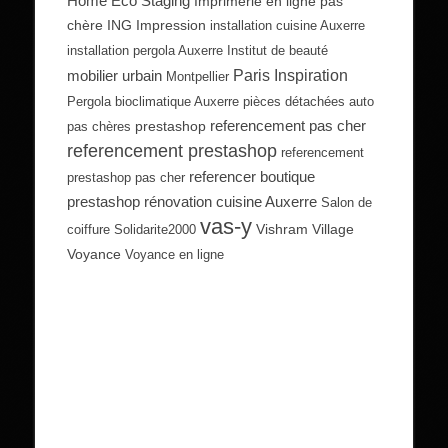
Home Eco Staging
Imprimerie en ligne pas
chère
ING Impression
installation cuisine Auxerre
installation pergola Auxerre
Institut de beauté
Paris Inspiration
mobilier urbain
Montpellier
Pergola bioclimatique Auxerre
pièces détachées auto
referencement pas cher
prestashop
pas chères
referencement prestashop
referencement
referencer boutique
prestashop pas cher
prestashop
rénovation cuisine Auxerre
Salon de
vas-y
Vishram Village
coiffure
Solidarite2000
Voyance
Voyance en ligne