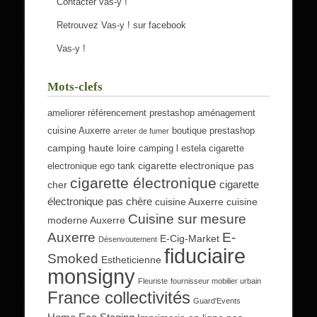
Contacter vas-y !
Retrouvez Vas-y ! sur facebook
Vas-y !
Mots-clefs
ameliorer référencement prestashop
aménagement
cuisine Auxerre
boutique prestashop
arreter de fumer
camping haute loire
camping l estela
cigarette
cigarette electronique pas
electronique ego tank
cigarette électronique
cigarette
cher
électronique pas chère
cuisine Auxerre
cuisine
Cuisine sur mesure
moderne Auxerre
Auxerre
E-
E-Cig-Market
Désenvoutement
fiduciaire
Smoked
Estheticienne
monsigny
Fleuriste
fournisseur mobilier urbain
France collectivités
Guard'Events