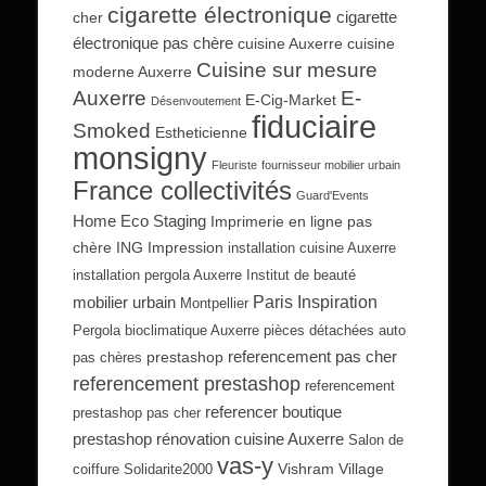
cigarette électronique
cigarette
cher
électronique pas chère
cuisine Auxerre
cuisine
Cuisine sur mesure
moderne Auxerre
Auxerre
E-
E-Cig-Market
Désenvoutement
fiduciaire
Smoked
Estheticienne
monsigny
Fleuriste
fournisseur mobilier urbain
France collectivités
Guard'Events
Home Eco Staging
Imprimerie en ligne pas
chère
ING Impression
installation cuisine Auxerre
installation pergola Auxerre
Institut de beauté
Paris Inspiration
mobilier urbain
Montpellier
Pergola bioclimatique Auxerre
pièces détachées auto
referencement pas cher
prestashop
pas chères
referencement prestashop
referencement
referencer boutique
prestashop pas cher
prestashop
rénovation cuisine Auxerre
Salon de
vas-y
Vishram Village
coiffure
Solidarite2000