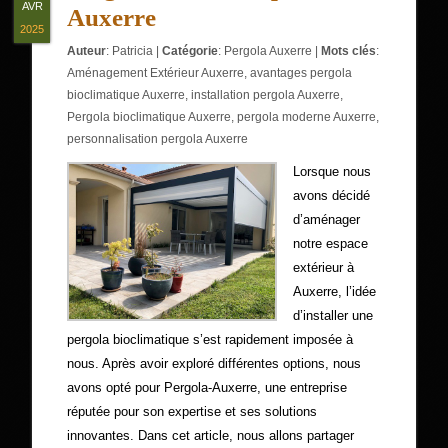
AVR
Auxerre
2025
Auteur
:
Patricia
|
Catégorie
:
Pergola Auxerre
|
Mots clés
:
Aménagement Extérieur Auxerre
,
avantages pergola
bioclimatique Auxerre
,
installation pergola Auxerre
,
Pergola bioclimatique Auxerre
,
pergola moderne Auxerre
,
personnalisation pergola Auxerre
Lorsque nous
avons décidé
d’aménager
notre espace
extérieur à
Auxerre, l’idée
d’installer une
pergola bioclimatique s’est rapidement imposée à
nous. Après avoir exploré différentes options, nous
avons opté pour Pergola-Auxerre, une entreprise
réputée pour son expertise et ses solutions
innovantes. Dans cet article, nous allons partager