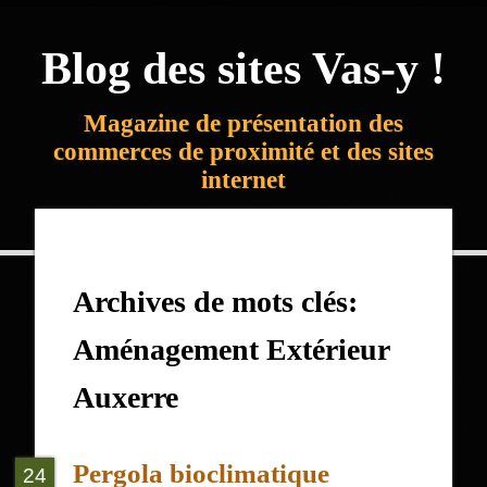
Blog des sites Vas-y !
Magazine de présentation des
commerces de proximité et des sites
internet
Archives de mots clés:
Aménagement Extérieur
Auxerre
Pergola bioclimatique
24