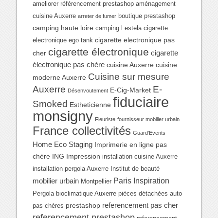
ameliorer référencement prestashop
aménagement
cuisine Auxerre
boutique prestashop
arreter de fumer
camping haute loire
camping l estela
cigarette
cigarette electronique pas
electronique ego tank
cigarette électronique
cigarette
cher
électronique pas chère
cuisine Auxerre
cuisine
Cuisine sur mesure
moderne Auxerre
Auxerre
E-
E-Cig-Market
Désenvoutement
fiduciaire
Smoked
Estheticienne
monsigny
Fleuriste
fournisseur mobilier urbain
France collectivités
Guard'Events
Home Eco Staging
Imprimerie en ligne pas
chère
ING Impression
installation cuisine Auxerre
installation pergola Auxerre
Institut de beauté
Paris Inspiration
mobilier urbain
Montpellier
Pergola bioclimatique Auxerre
pièces détachées auto
referencement pas cher
prestashop
pas chères
referencement prestashop