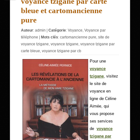
voyance tzigane par carte
bleue et cartomancienne
pure
Auteur
:
admin
|
Catégorie
:
Voyance
,
Voyance par
téléphone
|
Mots clés
:
cartomancienne pure
,
site de
voyance tzigane
,
voyance tzigane
,
voyance tzigane par
carte bleue
,
voyance tzigane par cb
Pour une
voyance
tzigane
, visitez
le site de
voyance en
ligne de Céline
Aimée, qui
vous propose
ses services
de
voyance
tzigane par