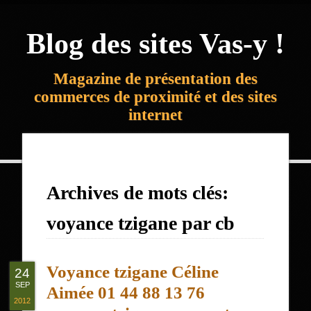
Blog des sites Vas-y !
Magazine de présentation des
commerces de proximité et des sites
internet
Archives de mots clés:
voyance tzigane par cb
Voyance tzigane Céline
24
SEP
Aimée 01 44 88 13 76
2012