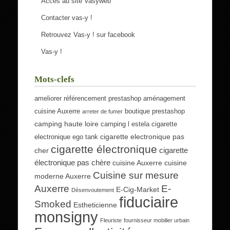
Accès au site Vasyweb
Contacter vas-y !
Retrouvez Vas-y ! sur facebook
Vas-y !
Mots-clefs
ameliorer référencement prestashop
aménagement
cuisine Auxerre
boutique prestashop
arreter de fumer
camping haute loire
camping l estela
cigarette
cigarette electronique pas
electronique ego tank
cigarette électronique
cigarette
cher
électronique pas chère
cuisine Auxerre
cuisine
Cuisine sur mesure
moderne Auxerre
Auxerre
E-
E-Cig-Market
Désenvoutement
fiduciaire
Smoked
Estheticienne
monsigny
Fleuriste
fournisseur mobilier urbain