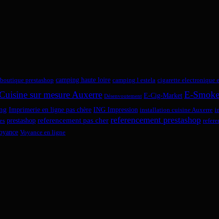
camping haute loire
boutique prestashop
camping l estela
cigarette electronique 
Cuisine sur mesure Auxerre
E-Smok
E-Cig-Market
Désenvoutement
ng
Imprimerie en ligne pas chère
ING Impression
installation cuisine Auxerre
i
referencement prestashop
referencement pas cher
prestashop
es
refer
oyance
Voyance en ligne