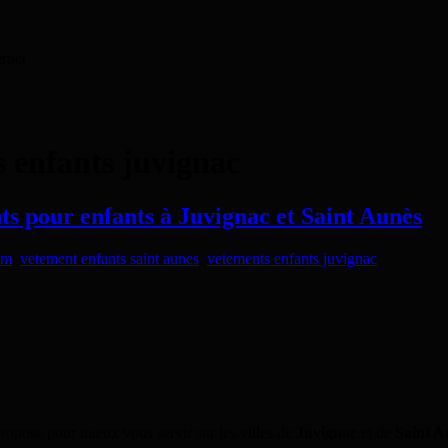
ernet
 enfants juvignac
s pour enfants à Juvignac et Saint Aunès
om
,
vetement enfants saint aunes
,
vetements enfants juvignac
propose pour mieux vous servir sur les villes de
Juvignac
et de
Saint A