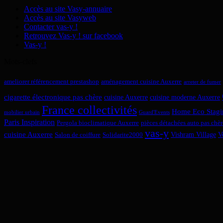
Accès au site Vasy-annuaire
Accès au site Vasyweb
Contacter vas-y !
Retrouvez Vas-y ! sur facebook
Vas-y !
Mots-clefs
ameliorer référencement prestashop
aménagement cuisine Auxerre
arreter de fumer
cigarette électronique pas chère
cuisine Auxerre
cuisine moderne Auxerre
France collectivités
Home Eco Stagi
mobilier urbain
Guard'Events
Paris Inspiration
Pergola bioclimatique Auxerre
pièces détachées auto pas chèr
vas-y
cuisine Auxerre
Vishram Village
V
Salon de coiffure
Solidarite2000