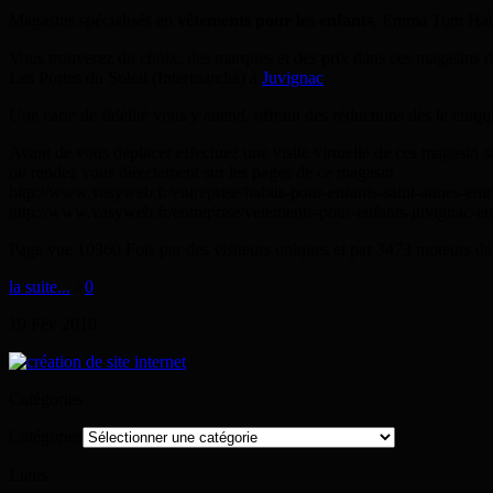
Magasins spécialisés en
vêtements pour les enfants
, Emma Tom Habil
Vous trouverez du choix, des marques et des prix dans ces magasins 
Les Portes du Soleil (Intermarché) à
Juvignac
.
Une carte de fidélité vous y attend, offrant des réductions dès le cinq
Avant de vous déplacer effectuez une visite virtuelle de ces magasin su
ou rendez vous directement sur les pages de ce magasin
http://www.vasyweb.fr/entreprise/habits-pour-enfants-saint-aunes-e
http://www.vasyweb.fr/entreprise/vetements-pour-enfants-juvignac-
Page vue 10360 Fois par des visiteurs uniques et par 3473 moteurs de
la suite...
>
0
19
Fév
2010
Catégories
Catégories
Liens