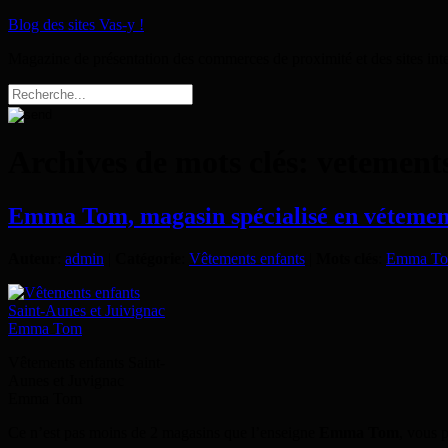
Blog des sites Vas-y !
Magazine de présentation des commerces de proximité et des sites int
Archives de mots clés:
vetements
Emma Tom, magasin spécialisé en vétement
Auteur
:
admin
|
Catégorie
:
Vêtements enfants
|
Mots clés
:
Emma T
Vêtements enfants Saint-
Aunes et Juvignac
Emma Tom
Ce n’est pas moins de 2 magasins que l’enseigne
Emma Tom
, vous 