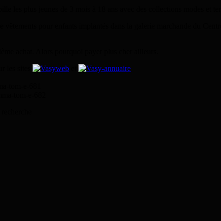
le les plus jeunes de 3 mois à 18 ans avec des collections modes et te
de vêtements pour enfants implantés dans la galerie marchande du Cen
uième achat. Alors pourquoi payer plus cher ailleurs.
r les sites
et
mma-tom-e-681
emma-tom-e-682
 recherche