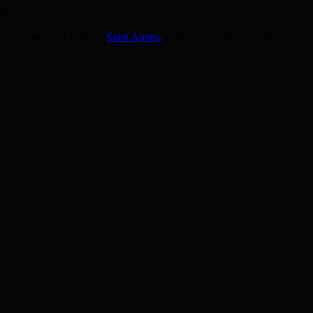
ndances.
tre Commercial Leclerc à
Saint Aunes,
et dans le Centre Commercial