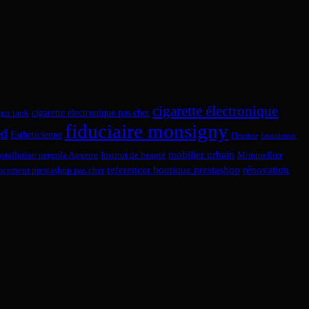
cigarette électronique
cigarette electronique pas cher
ego tank
fiduciaire monsigny
ed
Estheticienne
Fleuriste
fournisseur
mobilier urbain
nstallation pergola Auxerre
Institut de beauté
Montpellier
referencer boutique prestashop
rénovation
encement prestashop pas cher