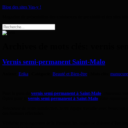
Blog des sites Vas-y !
Magazine de présentation des commerces de proximité et des sites int
Archives de mots clés:
vernis se
Vernis semi-permanent Saint-Malo
Auteur
:
Erika
|
Catégorie
:
Beauté et Bien-être
|
Mots clés
:
manucure 
Pour la pose de
vernis semi-permanent à Saint-Malo
, choisissez vo
Optez pour le
vernis semi-permanent à Saint-Malo
votre manucure r
Soucieuse de votre satisfaction, notre équipe travaille avec beaucoup 
des finitions effectuées.
Véritable prolongement de la féminité, les ongles se doivent d’être i