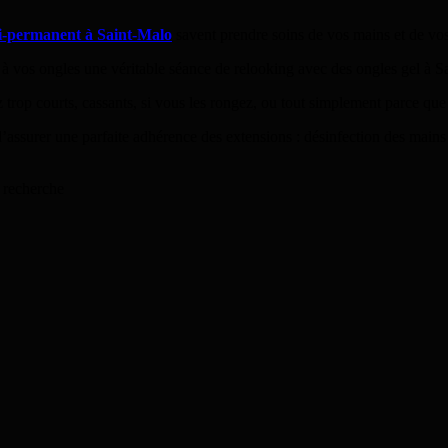
i-permanent à Saint-Malo
savent prendre soins de vos mains et de vos
 vos ongles une véritable séance de relooking avec des ongles gel à S
ez trop courts, cassants, si vous les rongez, ou tout simplement parce que
’assurer une parfaite adhérence des extensions : désinfection des mains 
 recherche