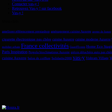
Contacter vas-y !
Retrouvez Vas-y ! sur facebook
Vas-y !
Mots-clefs
ameliorer référencement prestashop
aménagement cuisine Auxerre
arreter de fumer
cigarette électronique pas chère
cuisine Auxerre
cuisine moderne Auxerre
France collectivités
Home Eco Stagi
mobilier urbain
Guard'Events
Paris Inspiration
Pergola bioclimatique Auxerre
pièces détachées auto pas chèr
vas-y
cuisine Auxerre
Vishram Village
V
Salon de coiffure
Solidarite2000