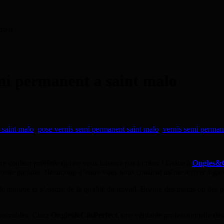
ernet
mi permanent a saint malo
saint malo
,
pose vernis semi permanent saint malo
,
vernis semi perman
tre couleur préférée qui ne vous laissera pas tomber ! Grâce à
Ongles&C
este parfaite. Beaucoup d’entre vous nous confient même arriver à gar
de minutie et s’assure de la qualité du travail. Beauté des mains ou des
mpeccables. Chez
Ongles&CilsPerfect
, une véritable professionnelle de