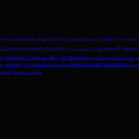
camping haute loire
boutique prestashop
camping l estela
cigarette electronique 
Cuisine sur mesure Auxerre
E-Smok
E-Cig-Market
Désenvoutement
ng
Imprimerie en ligne pas chère
ING Impression
installation cuisine Auxerre
i
referencement prestashop
referencement pas cher
prestashop
es
refer
oyance
Voyance en ligne