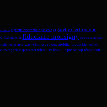
cigarette électronique
cigarette electronique pas cher
ego tank
fiduciaire monsigny
ed
Estheticienne
Fleuriste
fournisseur
mobilier urbain
nstallation pergola Auxerre
Institut de beauté
Montpellier
referencer boutique prestashop
rénovation
encement prestashop pas cher