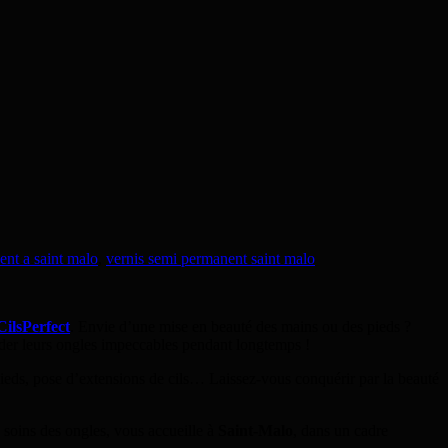
ent a saint malo
,
vernis semi permanent saint malo
ilsPerfect
. Envie d’une mise en beauté des mains ou des pieds ?
der leurs ongles impeccables pendant longtemps !
 pieds, pose d’extensions de cils… Laissez-vous conquérir par la beauté
s soins des ongles, vous accueille à
Saint-Malo
, dans un cadre