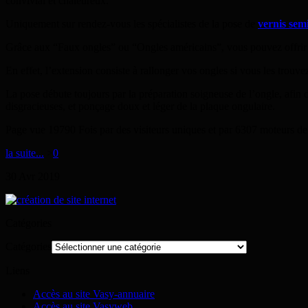
convivial et chaleureux.
Uniquement sur rendez-vous les spécialistes de la pose de
vernis sem
Grâce aux “Faux ongles” ou “Ongles américains”, vous pouvez offrir à
En effet, l’extension consiste à rallonger vos ongles si vous les trouv
La pose débute toujours par la préparation soigneuse de l’ongle, afin d
disgracieuses, et ponçage doux et léger de la plaque ongulaire.
Page vue 19790 Fois par des visiteurs uniques et par 6307 moteurs de
la suite...
>
0
30
Avr
2019
Catégories
Catégories
Liens
Accès au site Vasy-annuaire
Accès au site Vasyweb