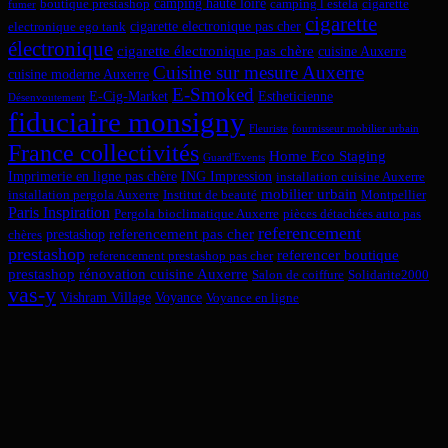
camping haute loire
boutique prestashop
camping l estela
cigarette
fumer
cigarette
cigarette electronique pas cher
electronique ego tank
électronique
cigarette électronique pas chère
cuisine Auxerre
Cuisine sur mesure Auxerre
cuisine moderne Auxerre
E-Smoked
E-Cig-Market
Estheticienne
Désenvoutement
fiduciaire monsigny
Fleuriste
fournisseur mobilier urbain
France collectivités
Home Eco Staging
Guard'Events
Imprimerie en ligne pas chère
ING Impression
installation cuisine Auxerre
mobilier urbain
installation pergola Auxerre
Institut de beauté
Montpellier
Paris Inspiration
Pergola bioclimatique Auxerre
pièces détachées auto pas
referencement
referencement pas cher
prestashop
chères
prestashop
referencer boutique
referencement prestashop pas cher
prestashop
rénovation cuisine Auxerre
Salon de coiffure
Solidarite2000
vas-y
Vishram Village
Voyance
Voyance en ligne