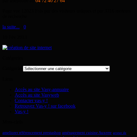
par téléphone au
04 72 40 27 64
.
Page vue 12023 Fois par des visiteurs uniques et par 3316 moteurs
de recherche
la suite...
>
0
19
Fév
2013
Catégories
Catégories
Liens
Accès au site Vasy-annuaire
Accès au site Vasyweb
Contacter vas-y !
Retrouvez Vas-y ! sur facebook
Vas-y !
Mots-clefs
ameliorer référencement prestashop
aménagement cuisine Auxerre
arreter de