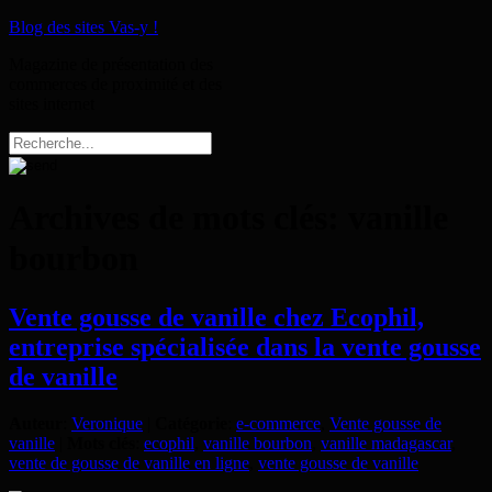
Blog des sites Vas-y !
Magazine de présentation des
commerces de proximité et des
sites internet
Archives de mots clés:
vanille
bourbon
Vente gousse de vanille chez Ecophil,
entreprise spécialisée dans la vente gousse
de vanille
Auteur
:
Veronique
|
Catégorie
:
e-commerce
,
Vente gousse de
vanille
|
Mots clés
:
ecophil
,
vanille bourbon
,
vanille madagascar
,
vente de gousse de vanille en ligne
,
vente gousse de vanille