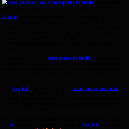
Vente gousse de vanille
chez
Ecophil
,
une entreprise spécialisée dans la
vente de gousse de vanille
.
Ecophil
met toutes ses compétences et son amour du goût à votre
service. Que vous soyez professionnel : chef cuisinier, pâtissier,
chocolatier, glacier, épicerie fine ou revendeur, ou simplement fin
gourmet, nous mettons un point d’honneur à sélectionner pour vous
des produits d’excellence au goût unique et aux saveurs
authentiques qui sauront sublimer vos plats et faire voyager vos
papilles.
Chez ce spécialiste de la
vente gousse de vanille
, venez découvrir
ou redécouvrir le parfum véritable de la vanille avec nos longues
gousses de
vanille Bourbon
en provenance directe de
Madagascar
et laissez-vous séduire par la magnifique vanille de Tahiti et ses
arômes fruités.
Chez
Ecophil
, nous vous proposons la
vente gousse de vanille
bourbon de qualité gourmet : noire, souple, grasse, charnue, bien
parfumée, de différentes longueurs, que vous pourrez aussi acheter
en poudre, adaptées à différentes préparations culinaires : gâteaux,
crèmes, glaces, compotes…
Pour commander vos
gousses de vanille
, connectez-vous sur notre
site
ici
, et pour de plus amples informations,
Ecophil
est joignable