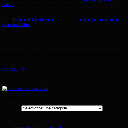
tailles
, nous allons vous aider à trouver les
vêtements
qui vous
ferons vous sentir bien et qui respecteront votre morphologie.
Chez
Ronde et Charmante
, boutique de
prêt-à-porter féminin
grandes tailles
, il y en a pour tous les gouts, pour tous les styles,
pour toutes les bourses, pour tous les jours ou pour toutes les
occasions.
Visitez la page de ce magasin
Page vue 14624 Fois par des visiteurs uniques et par 4815 moteurs
de recherche
la suite...
>
0
01
Juil
2010
Catégories
Catégories
Liens
Accès au site Vasy-annuaire