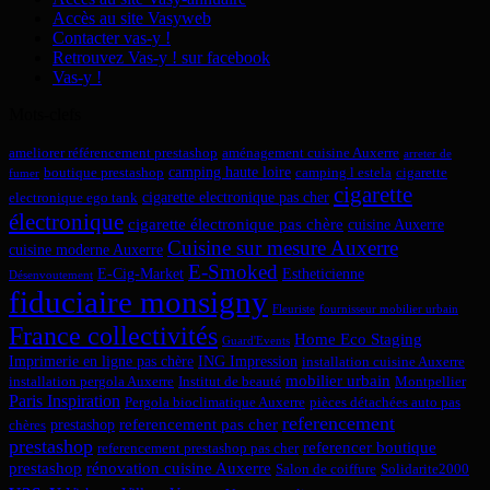
Accès au site Vasyweb
Contacter vas-y !
Retrouvez Vas-y ! sur facebook
Vas-y !
Mots-clefs
ameliorer référencement prestashop
aménagement cuisine Auxerre
arreter de
camping haute loire
boutique prestashop
camping l estela
cigarette
fumer
cigarette
cigarette electronique pas cher
electronique ego tank
électronique
cigarette électronique pas chère
cuisine Auxerre
Cuisine sur mesure Auxerre
cuisine moderne Auxerre
E-Smoked
E-Cig-Market
Estheticienne
Désenvoutement
fiduciaire monsigny
Fleuriste
fournisseur mobilier urbain
France collectivités
Home Eco Staging
Guard'Events
Imprimerie en ligne pas chère
ING Impression
installation cuisine Auxerre
mobilier urbain
installation pergola Auxerre
Institut de beauté
Montpellier
Paris Inspiration
Pergola bioclimatique Auxerre
pièces détachées auto pas
referencement
referencement pas cher
prestashop
chères
prestashop
referencer boutique
referencement prestashop pas cher
prestashop
rénovation cuisine Auxerre
Salon de coiffure
Solidarite2000