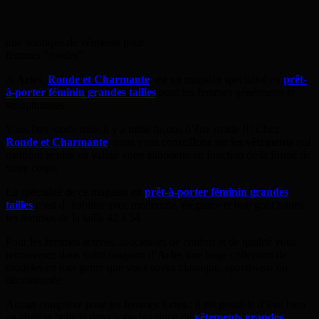
une boutique de vêtments pour
femmes "rondes"
A
Arles
,
Ronde et Charmante
, est un magasin spécialisé en
prêt-
à-porter féminin grandes tailles
pour les femmes généreuses et
voluptueuses.
Vous êtes ronde mais il y a mille façons d’être ronde !!! Chez
Ronde et Charmante
, nous vous conseillons sur les
vêtements
qui
mettront le plus en valeur votre silhouette en fonction de la forme de
votre corps.
La spécialité de ce magasin en
prêt-à-porter féminin grandes
tailles
c’est d’
habiller avec modernité, élégance et bon goût toutes
les femmes de la taille 42 à 54.
Pour les femmes actives, soucieuses de confort et de qualité vous
retrouverez dans votre magasin d’
Arles
une large collection de
modèles en tout genre que vous soyez classique, sporstwear ou
décontractée.
Aucun complexe pour les femmes fortes : il est possible d’être bien
en chair et belle et dans notre boutique de
vêtements grandes