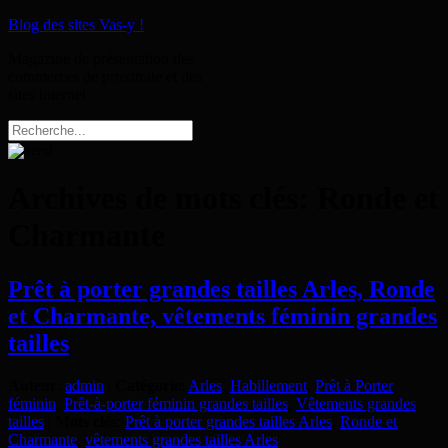
Blog des sites Vas-y !
Magazine de présentation des
commerces de proximité et des
sites internet
Archives de mots clés:
Ronde et
Charmante
Prêt à porter grandes tailles Arles, Ronde
et Charmante, vêtements féminin grandes
tailles
Auteur
:
admin
|
Catégorie
:
Arles
,
Habillement
,
Prêt à Porter
féminin
,
Prêt-à-porter féminin grandes tailles
,
Vêtements grandes
tailles
|
Mots clés
:
Prêt à porter grandes tailles Arles
,
Ronde et
Charmante
,
vêtements grandes tailles Arles