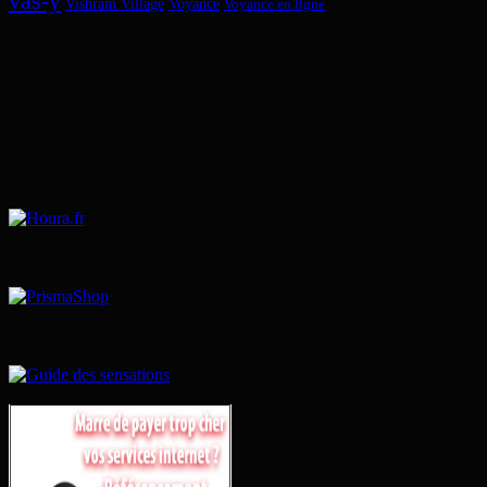
vas-y
Vishram Village
Voyance
Voyance en ligne