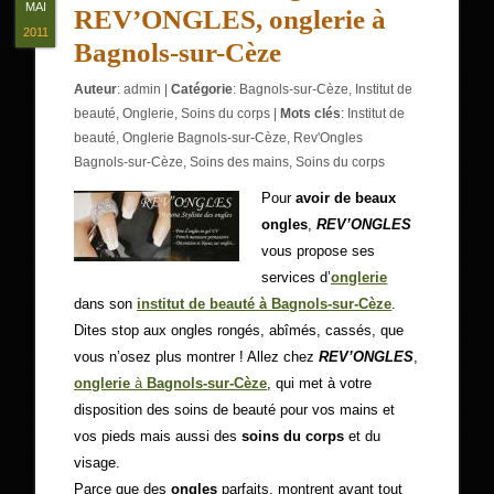
MAI
REV’ONGLES, onglerie à
2011
Bagnols-sur-Cèze
Auteur
:
admin
|
Catégorie
:
Bagnols-sur-Cèze
,
Institut de
beauté
,
Onglerie
,
Soins du corps
|
Mots clés
:
Institut de
beauté
,
Onglerie Bagnols-sur-Cèze
,
Rev'Ongles
Bagnols-sur-Cèze
,
Soins des mains
,
Soins du corps
Pour
avoir de beaux
ongles
,
REV’ONGLES
vous propose ses
services d’
onglerie
dans son
institut de beauté à Bagnols-sur-Cèze
.
Dites stop aux ongles rongés, abîmés, cassés, que
vous n’osez plus montrer ! Allez chez
REV’ONGLES
,
onglerie
à
Bagnols-sur-Cèze
, qui met à votre
disposition des soins de beauté pour vos mains et
vos pieds mais aussi des
soins du corps
et du
visage.
Parce que des
ongles
parfaits, montrent avant tout