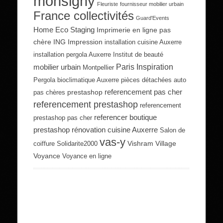
monsigny
Fleuriste
fournisseur mobilier urbain
France collectivités
Guard'Events
Home Eco Staging
Imprimerie en ligne pas
chère
ING Impression
installation cuisine Auxerre
installation pergola Auxerre
Institut de beauté
Paris Inspiration
mobilier urbain
Montpellier
Pergola bioclimatique Auxerre
pièces détachées auto
referencement pas cher
prestashop
pas chères
referencement prestashop
referencement
referencer boutique
prestashop pas cher
prestashop
rénovation cuisine Auxerre
Salon de
vas-y
Vishram Village
coiffure
Solidarite2000
Voyance
Voyance en ligne