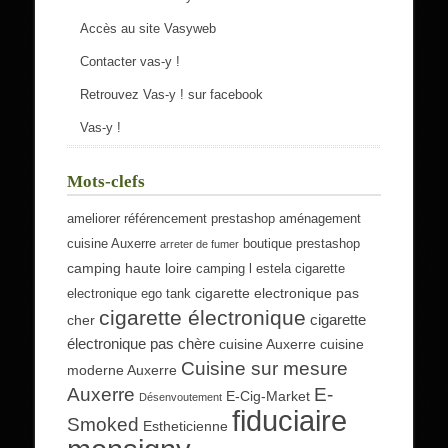
Accès au site Vasyweb
Contacter vas-y !
Retrouvez Vas-y ! sur facebook
Vas-y !
Mots-clefs
ameliorer référencement prestashop
aménagement
cuisine Auxerre
boutique prestashop
arreter de fumer
camping haute loire
camping l estela
cigarette
cigarette electronique pas
electronique ego tank
cigarette électronique
cigarette
cher
électronique pas chère
cuisine Auxerre
cuisine
Cuisine sur mesure
moderne Auxerre
Auxerre
E-
E-Cig-Market
Désenvoutement
fiduciaire
Smoked
Estheticienne