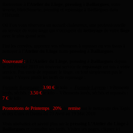
Bienvenue à
l’Atelier du Linge
,
pressing
à
Baillargues
, votre
laverie, blanchisserie, pressing et repassage à Baillargues dans
l’Hérault.
Où l’on vous réservera un accueil chaleureux, une professionnelle
au service de votre linge qui s’occupera du
nettoyage
de votre
linge
avec le plus grand soin.
Fini les corvées, apportez vos vêtements à repasser ou vos tissus à
nettoyer à l’
Atelier du Linge
notre
pressing
à
Baillargues
.
Nouveauté :
à
L’Atelier du Linge
,
pressing
à
Baillargues
depuis
le 1er Février 2010 un nouveau service de
repassage
est mis à votre
service. Pas envie de repasser le linge, ou tout simplement pas le
temps ? Voyez plutôt les tarifs de repassage :
Formule Repassage
:
3.90 €
le kilo –
Formule Laverie
: Vêtements
lavés, séchés :
3.50 €
le kilo – Vêtements lavés, séchés et repassés :
7 €
le kilo
Promotions de Printemps
:
20%
de
remise
sur le nettoyage des Tapis
et des Cuirs et Daims du 23 Avril au 19 Mai 2010.
Vous souhaitez en savoir plus sur le
pressing
L’Atelier du Linge
à
Baillargues
et connaître ses tarifs. Visitez ses pages, cliquez ici