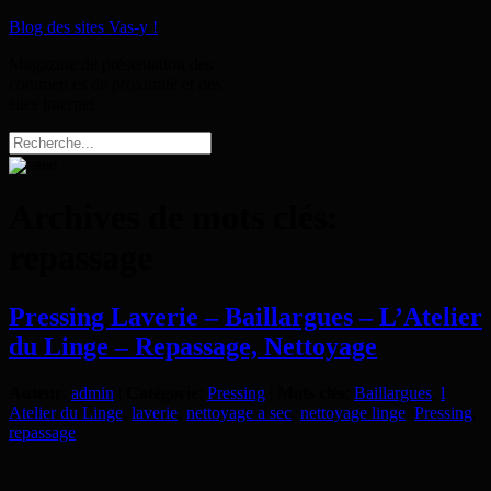
Blog des sites Vas-y !
Magazine de présentation des
commerces de proximité et des
sites internet
Archives de mots clés:
repassage
Pressing Laverie – Baillargues – L’Atelier
du Linge – Repassage, Nettoyage
Auteur
:
admin
|
Catégorie
:
Pressing
|
Mots clés
:
Baillargues
,
l
Atelier du Linge
,
laverie
,
nettoyage a sec
,
nettoyage linge
,
Pressing
,
repassage