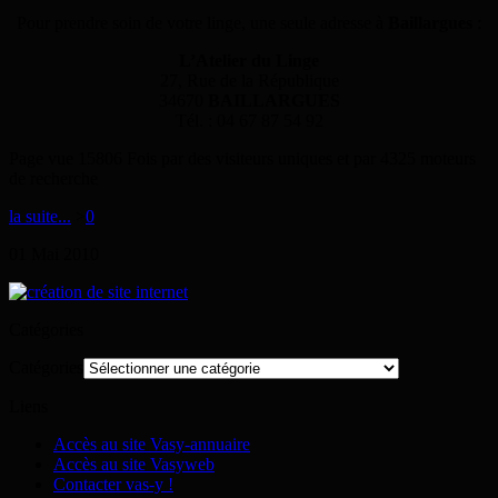
Pour prendre soin de votre linge, une seule adresse à
Baillargues
:
L’Atelier du Linge
27, Rue de la République
34670
BAILLARGUES
Tél. : 04 67 87 54 92
Page vue 15806 Fois par des visiteurs uniques et par 4325 moteurs
de recherche
la suite...
>
0
01
Mai
2010
Catégories
Catégories
Liens
Accès au site Vasy-annuaire
Accès au site Vasyweb
Contacter vas-y !