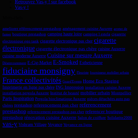
Retrouvez Vas-y ! sur facebook
Vas-y !
Mots-clefs
ameliorer référencement prestashop
aménagement cuisine Auxerre
arreter de
camping haute loire
boutique prestashop
camping l estela
cigarette
fumer
cigarette
cigarette electronique pas cher
electronique ego tank
électronique
cigarette électronique pas chère
cuisine Auxerre
Cuisine sur mesure Auxerre
cuisine moderne Auxerre
E-Smoked
E-Cig-Market
Estheticienne
Désenvoutement
fiduciaire monsigny
Fleuriste
fournisseur mobilier urbain
France collectivités
Home Eco Staging
Guard'Events
Imprimerie en ligne pas chère
ING Impression
installation cuisine Auxerre
mobilier urbain
installation pergola Auxerre
Institut de beauté
Montpellier
Paris Inspiration
Pergola bioclimatique Auxerre
pièces détachées auto pas
referencement
referencement pas cher
prestashop
chères
prestashop
referencer boutique
referencement prestashop pas cher
prestashop
rénovation cuisine Auxerre
Salon de coiffure
Solidarite2000
vas-y
Vishram Village
Voyance
Voyance en ligne