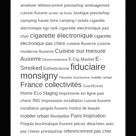
ameliorer référencement prestashop
aménagement
cuisine Auxerre
boutique prestashop
arreter de fumer
camping haute loire
camping l estela
cigarette
cigarette electronique pas
electronique ego tank
cigarette électronique
cigarette
cher
électronique pas chère
cuisine Auxerre
cuisine
Cuisine sur mesure
moderne Auxerre
Auxerre
E-
E-Cig-Market
Désenvoutement
fiduciaire
Smoked
Estheticienne
monsigny
Fleuriste
fournisseur mobilier urbain
France collectivités
Guard'Events
Home Eco Staging
Imprimerie en ligne pas
chère
ING Impression
installation cuisine Auxerre
installation pergola Auxerre
Institut de beauté
Paris Inspiration
mobilier urbain
Montpellier
Pergola bioclimatique Auxerre
pièces détachées auto
referencement pas cher
prestashop
pas chères