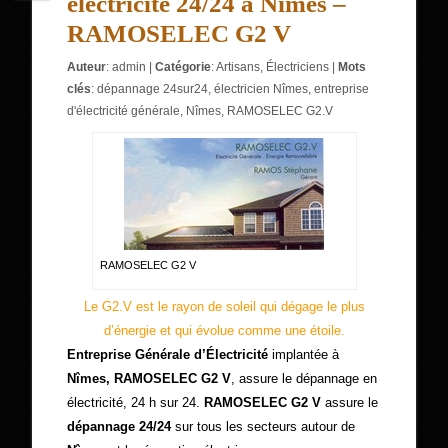
électricité 24/24 à Nîmes –
RAMOSELEC G2 V
Auteur
:
admin
|
Catégorie
:
Artisans
,
Électriciens
|
Mots
clés
:
dépannage 24sur24
,
électricien Nîmes
,
entreprise
d'électricité générale
,
Nîmes
,
RAMOSELEC G2.V
RAMOSELEC G2 V
Le G2.V est le rayon de soleil qui dégage le plus
d’énergie et qui évolue comme une étoile.
Entreprise Générale d’Électricité
implantée à
Nîmes,
RAMOSELEC G2 V
, assure le dépannage en
électricité, 24 h sur 24.
RAMOSELEC G2 V
assure le
dépannage 24/24
sur tous les secteurs autour de