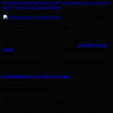
positionnement premier page google
,
positionnement site 1ère page
google
,
specialiste en positionnement
Vas-y ! le leader des services
internet professionnel pas chers est aussi le numéro 1 du
positionnement en 1ère page de Google
.
Si vous possédez un site internet, que vous soyez webmaster
amateur ou professionnel, chef d’entreprise, commerçant ou e-
commerçant, Vas-y ! positionne votre site sur la
première page de
Google
en quelques jours seulement grâce à une technologie unique
avec des résultats fiables et démontrés.
Véritable spécialiste du
positionnement
de site, Vas-y ! leader du
référencement pas cher, ne fait pas que référencer votre site, mais
vous apporte un véritable service professionnel pour un
positionnement en 1ère page de Google
.
Parce que posséder un site c’est bien, le positionner dans les
premiers résultats c’est mieux.
Grâce à un savoir faire unique Vas-y ! est capable de positionner
votre site, votre marque, votre actualité ou toute information que
vous désirez en référencement naturel, sur quasiment n’importe
quelle expression, à n’importe quel moment sur le net, et dans les