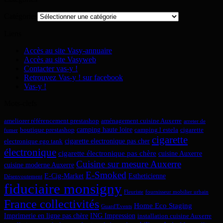
Catégories
Liens
Accès au site Vasy-annuaire
Accès au site Vasyweb
Contacter vas-y !
Retrouvez Vas-y ! sur facebook
Vas-y !
Mots-clefs
ameliorer référencement prestashop
aménagement cuisine Auxerre
arreter de
camping haute loire
boutique prestashop
camping l estela
cigarette
fumer
cigarette
cigarette electronique pas cher
electronique ego tank
électronique
cigarette électronique pas chère
cuisine Auxerre
Cuisine sur mesure Auxerre
cuisine moderne Auxerre
E-Smoked
E-Cig-Market
Estheticienne
Désenvoutement
fiduciaire monsigny
Fleuriste
fournisseur mobilier urbain
France collectivités
Home Eco Staging
Guard'Events
Imprimerie en ligne pas chère
ING Impression
installation cuisine Auxerre