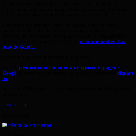
premiers résultats de Google, Bing, Yahoo, etc.., le tout à un tarif
abordable grâce à une technologie développée en interne et testée
sur ses propres sites depuis maintenant plus de trois ans.
En moins d’une semaine, Vas-y ! positionne votre site dans les
premiers résultats des moteurs à un prix accessible à tous et
démontre que désormais il n’est plus nécessaire de dépenser des
fortunes pour obtenir pour votre site un
positionnement en 1ère
page de Google
.
Alors pourquoi vouloir dépenser plus ailleurs !
Pour un
positionnement de votre site en première page de
Google
, adressez vous au numéro un du positionnement en
cliquant
ici.
Page vue 10868 Fois par des visiteurs uniques et par 3349 moteurs
de recherche
la suite...
>
0
13
Août
2012
Catégories