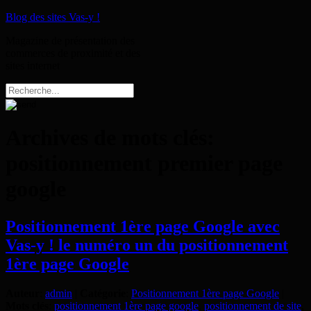
Blog des sites Vas-y !
Magazine de présentation des
commerces de proximité et des
sites internet
Archives de mots clés:
positionnement premier page
google
Positionnement 1ère page Google avec
Vas-y ! le numéro un du positionnement
1ère page Google
Auteur
:
admin
|
Catégorie
:
Positionnement 1ère page Google
|
Mots clés
:
positionnement 1ère page google
,
positionnement de site
,