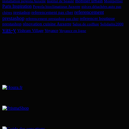
mobilier urbain
installation pergola Auxerre
Institut de beauté
Montpellier
Paris Inspiration
Pergola bioclimatique Auxerre
pièces détachées auto pas
referencement
referencement pas cher
prestashop
chères
prestashop
referencer boutique
referencement prestashop pas cher
prestashop
rénovation cuisine Auxerre
Salon de coiffure
Solidarite2000
vas-y
Vishram Village
Voyance
Voyance en ligne