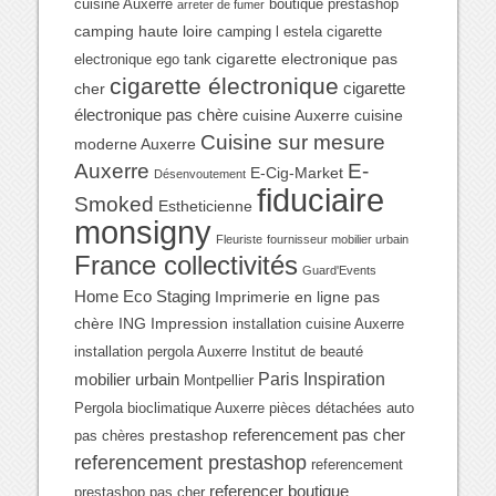
cuisine Auxerre
boutique prestashop
arreter de fumer
camping haute loire
camping l estela
cigarette
cigarette electronique pas
electronique ego tank
cigarette électronique
cigarette
cher
électronique pas chère
cuisine Auxerre
cuisine
Cuisine sur mesure
moderne Auxerre
Auxerre
E-
E-Cig-Market
Désenvoutement
fiduciaire
Smoked
Estheticienne
monsigny
Fleuriste
fournisseur mobilier urbain
France collectivités
Guard'Events
Home Eco Staging
Imprimerie en ligne pas
chère
ING Impression
installation cuisine Auxerre
installation pergola Auxerre
Institut de beauté
Paris Inspiration
mobilier urbain
Montpellier
Pergola bioclimatique Auxerre
pièces détachées auto
referencement pas cher
prestashop
pas chères
referencement prestashop
referencement
referencer boutique
prestashop pas cher