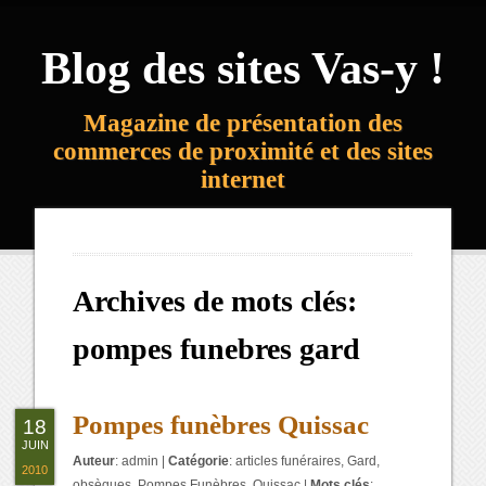
Blog des sites Vas-y !
Magazine de présentation des
commerces de proximité et des sites
internet
Archives de mots clés:
pompes funebres gard
Pompes funèbres Quissac
18
JUIN
Auteur
:
admin
|
Catégorie
:
articles funéraires
,
Gard
,
2010
obsèques
,
Pompes Funèbres
,
Quissac
|
Mots clés
: