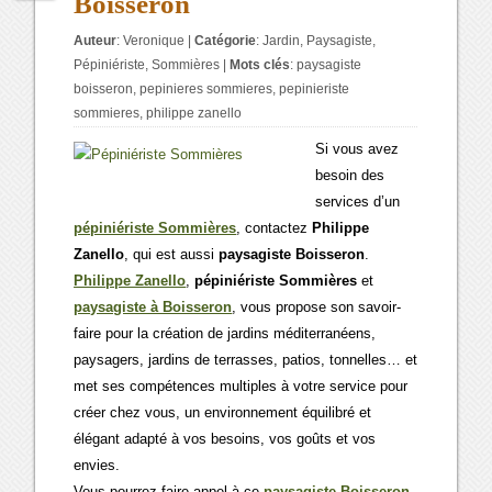
Boisseron
Auteur
:
Veronique
|
Catégorie
:
Jardin
,
Paysagiste
,
Pépiniériste
,
Sommières
|
Mots clés
:
paysagiste
boisseron
,
pepinieres sommieres
,
pepinieriste
sommieres
,
philippe zanello
Si vous avez
besoin des
services d’un
pépiniériste Sommières
, contactez
Philippe
Zanello
, qui est aussi
paysagiste Boisseron
.
Philippe Zanello
,
pépiniériste Sommières
et
paysagiste à Boisseron
, vous propose son savoir-
faire pour la création de jardins méditerranéens,
paysagers, jardins de terrasses, patios, tonnelles… et
met ses compétences multiples à votre service pour
créer chez vous, un environnement équilibré et
élégant adapté à vos besoins, vos goûts et vos
envies.
Vous pourrez faire appel à ce
paysagiste Boisseron