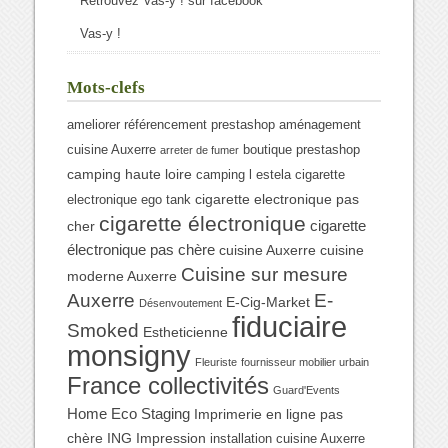
Retrouvez Vas-y ! sur facebook
Vas-y !
Mots-clefs
ameliorer référencement prestashop
aménagement
cuisine Auxerre
boutique prestashop
arreter de fumer
camping haute loire
camping l estela
cigarette
cigarette electronique pas
electronique ego tank
cigarette électronique
cigarette
cher
électronique pas chère
cuisine Auxerre
cuisine
Cuisine sur mesure
moderne Auxerre
Auxerre
E-
E-Cig-Market
Désenvoutement
fiduciaire
Smoked
Estheticienne
monsigny
Fleuriste
fournisseur mobilier urbain
France collectivités
Guard'Events
Home Eco Staging
Imprimerie en ligne pas
chère
ING Impression
installation cuisine Auxerre