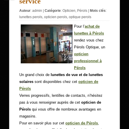
service
Auteur
:
admin
|
Catégorie
:
Opticien
,
Pérols
|
Mots clés
:
lunettes perols
,
opticien perols
,
optique perols
Pour l’
achat de
lunettes à Pérols
rendez vous chez
Pérols Optique, un
opticien
professionnel à
Pérols
Un grand choix de
lunettes de vue et de lunettes
solaires
sont disponibles chez cet
opticien de
Pérols
Verres progressifs, lentilles de contacts, n’hésitez
pas à vous renseigner auprès de cet
opticien de
Pérols
qui vous offre de nombreux avantages en
magasins.
Pour en savoir plus sur cet
opticien de Pérols
,