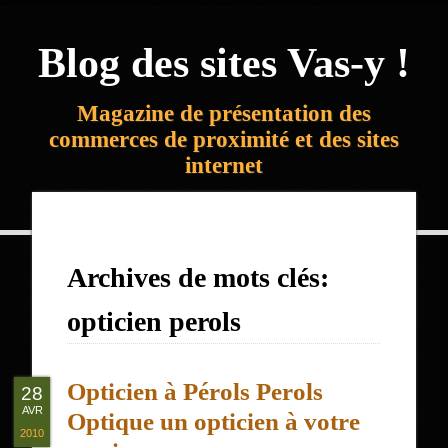
Blog des sites Vas-y !
Magazine de présentation des
commerces de proximité et des sites
internet
Archives de mots clés:
opticien perols
Opticien à Pérols Perols
28
AVR
Optique un opticien à votre
2010