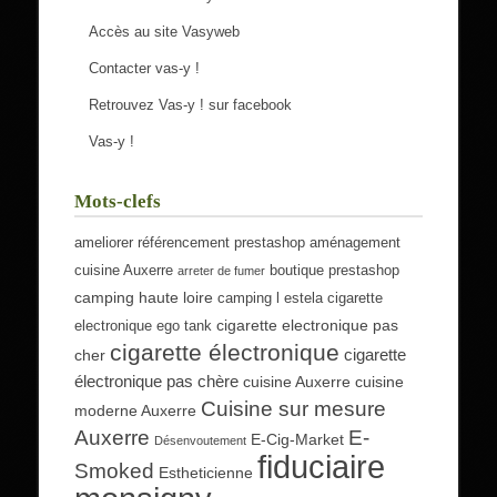
Accès au site Vasyweb
Contacter vas-y !
Retrouvez Vas-y ! sur facebook
Vas-y !
Mots-clefs
ameliorer référencement prestashop
aménagement
cuisine Auxerre
boutique prestashop
arreter de fumer
camping haute loire
camping l estela
cigarette
cigarette electronique pas
electronique ego tank
cigarette électronique
cigarette
cher
électronique pas chère
cuisine Auxerre
cuisine
Cuisine sur mesure
moderne Auxerre
Auxerre
E-
E-Cig-Market
Désenvoutement
fiduciaire
Smoked
Estheticienne