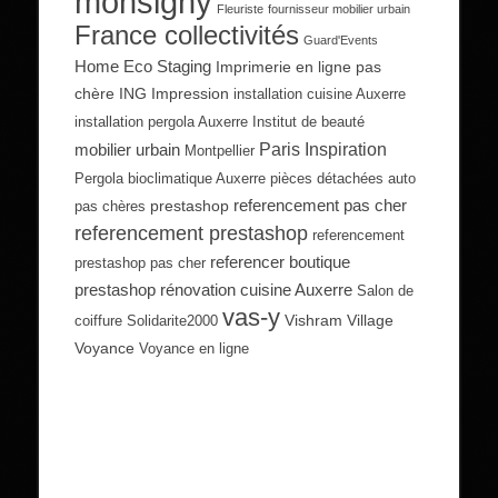
monsigny
Fleuriste
fournisseur mobilier urbain
France collectivités
Guard'Events
Home Eco Staging
Imprimerie en ligne pas
chère
ING Impression
installation cuisine Auxerre
installation pergola Auxerre
Institut de beauté
Paris Inspiration
mobilier urbain
Montpellier
Pergola bioclimatique Auxerre
pièces détachées auto
referencement pas cher
prestashop
pas chères
referencement prestashop
referencement
referencer boutique
prestashop pas cher
prestashop
rénovation cuisine Auxerre
Salon de
vas-y
Vishram Village
coiffure
Solidarite2000
Voyance
Voyance en ligne