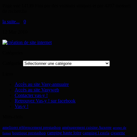
Page vue 14139 Fois par des visiteurs uniques et par 4207 moteurs
de recherche
la suite...
>
0
12
Mar
2010
Catégories
Catégories
Liens
Accès au site Vasy-annuaire
Accès au site Vasyweb
Contacter vas-y !
Retrouvez Vas-y ! sur facebook
Vas-y !
Mots-clefs
ameliorer référencement prestashop
aménagement cuisine Auxerre
arreter de
camping haute loire
boutique prestashop
camping l estela
cigarette
fumer