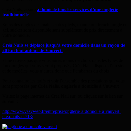
Créa Nails, assure
à domicile tous les services d’une onglerie
traditionnelle
.
Soins des ongles des mains et des pieds, manucure, french, ongle en
gel, sticker sont disponible sans supplément de prix directement à
votre domicile.
Créa Nails se déplace jusqu’à votre domicile dans un rayon de
20 km tout autour de Vauvert.
Et ne croyez pas que vous aurez moins de choix dans les types de
faux ongles qui vous seront proposés, Créa Nails dispose d’un stock
et de modèles, vous n’aurez donc que l’embarras du choix.
Pour connaitre les tarifs et voir l’ensemble des prestations qui vous
sont proposées par
Créa Nails, onglerie à domicile à Vauvert
Visitez la page internet de Créa Nail sur
ou cliquez sur le lien sur
suivant :
http://www.vasyweb.fr/entreprise/onglerie-a-domicile-a-vauvert-
crea-nails-e-713/