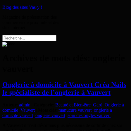
Blog des sites Vas-y !
Magazine de présentation des
commerces de proximité et des
sites internet
Archives de mots clés:
onglerie
vauvert
Onglerie à domicile à Vauvert Créa Nails
le spécialiste de l’onglerie à Vauvert
Auteur
:
admin
|
Catégorie
:
Beauté et Bien-être
,
Gard
,
Onglerie à
domicile
,
Vauvert
|
Mots clés
:
manucure vauvert
,
onglerie a
domicile vauvert
,
onglerie vauvert
,
soin des ongles vauvert
A Vauvert
il n’est désormais plus nécessaire de sortir de chez soi
pour bénéficier des services d’une
onglerie professionnelle
.