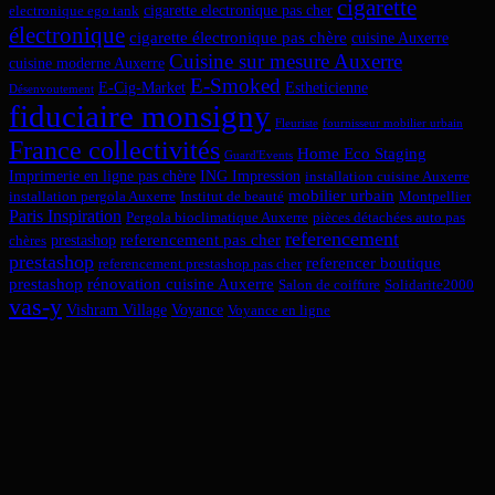
cigarette
cigarette electronique pas cher
electronique ego tank
électronique
cigarette électronique pas chère
cuisine Auxerre
Cuisine sur mesure Auxerre
cuisine moderne Auxerre
E-Smoked
E-Cig-Market
Estheticienne
Désenvoutement
fiduciaire monsigny
Fleuriste
fournisseur mobilier urbain
France collectivités
Home Eco Staging
Guard'Events
Imprimerie en ligne pas chère
ING Impression
installation cuisine Auxerre
mobilier urbain
installation pergola Auxerre
Institut de beauté
Montpellier
Paris Inspiration
Pergola bioclimatique Auxerre
pièces détachées auto pas
referencement
referencement pas cher
prestashop
chères
prestashop
referencer boutique
referencement prestashop pas cher
prestashop
rénovation cuisine Auxerre
Salon de coiffure
Solidarite2000
vas-y
Vishram Village
Voyance
Voyance en ligne