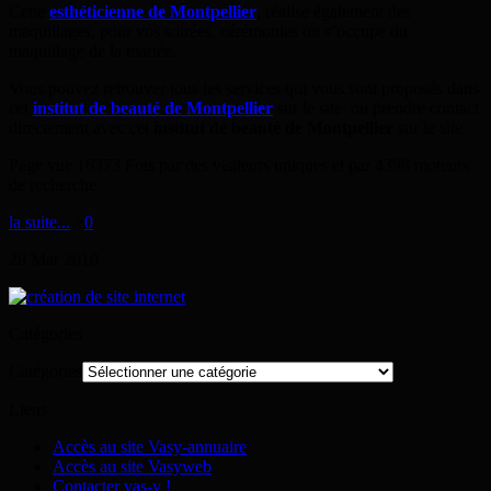
Cette
esthéticienne de Montpellier
, réalise également des
maquillages, pour vos soirées, cérémonies ou s’occupe du
maquillage de la mariée.
Vous pouvez retrouver tous les services qui vous sont proposés dans
cet
institut de beauté de Montpellier
sur le site
ou prendre contact
directement avec cet
institut de beauté de Montpellier
sur le site
Page vue 16373 Fois par des visiteurs uniques et par 4398 moteurs
de recherche
la suite...
>
0
28
Mar
2010
Catégories
Catégories
Liens
Accès au site Vasy-annuaire
Accès au site Vasyweb
Contacter vas-y !