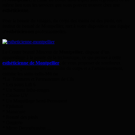
même lieu tous les services que vous pouvez trouver chez une
esthéticienne
.
Pour la beauté du visages, du corps des mains ou des pieds, cet
institut de beauté de Montpellier, met à votre disposition une équipe
d
‘esthéticiennes
professionnelles.
Le Centre beauté Minceur de
Montpellier
, dispose d’un
appareillage à la pointe de la technologie, ce qui permet à cette
esthéticienne de Montpellier
, de vous proposer de nombreux
services spécialisés liés aux soins du corps et a l’amincissement,
comme les soins cellu-M6 ou
*La Teintures et Permanentes de Cils
* Les soins Lift 6
* Un Sauna Infra-rouges
* Cabine UV
* Un Maquillage Semi-Permanent
* Epilation
* Manucure
* Beauté des pieds
* Onglerie
* Micro Dermabrasion …