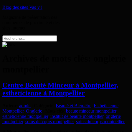
Blog des sites Vas-y !
Magazine de présentation des
commerces de proximité et des
sites internet
Archives de mots clés:
onglerie
montpellier
Centre Beauté Minceur à Montpellier,
esthéticienne à Montpellier
Auteur
:
admin
|
Catégorie
:
Beauté et Bien-être
,
Estheticienne
,
Montpellier
,
Onglerie
|
Mots clés
:
beaute minceur montpellier
,
estheticienne montpellier
,
institut de beaute montpellier
,
onglerie
montpellier
,
soins du coprs montpellier
,
soins du corps montpellier
A
Montpellier
, il existe un centre dans lequel sont regroupés en un