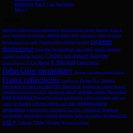
Retrouvez Vas-y ! sur facebook
Vas-y !
Mots-clefs
ameliorer référencement prestashop
aménagement cuisine Auxerre
arreter de
camping haute loire
boutique prestashop
camping l estela
cigarette
fumer
cigarette
cigarette electronique pas cher
electronique ego tank
électronique
cigarette électronique pas chère
cuisine Auxerre
Cuisine sur mesure Auxerre
cuisine moderne Auxerre
E-Smoked
E-Cig-Market
Estheticienne
Désenvoutement
fiduciaire monsigny
Fleuriste
fournisseur mobilier urbain
France collectivités
Home Eco Staging
Guard'Events
Imprimerie en ligne pas chère
ING Impression
installation cuisine Auxerre
mobilier urbain
installation pergola Auxerre
Institut de beauté
Montpellier
Paris Inspiration
Pergola bioclimatique Auxerre
pièces détachées auto pas
referencement
referencement pas cher
prestashop
chères
prestashop
referencer boutique
referencement prestashop pas cher
prestashop
rénovation cuisine Auxerre
Salon de coiffure
Solidarite2000
vas-y
Vishram Village
Voyance
Voyance en ligne