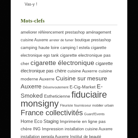
Vas-y !
Mots-clefs
ameliorer référencement prestashop
aménagement
cuisine Auxerre
boutique prestashop
arreter de fumer
camping haute loire
camping l estela
cigarette
cigarette electronique pas
electronique ego tank
cigarette électronique
cigarette
cher
électronique pas chère
cuisine Auxerre
cuisine
Cuisine sur mesure
moderne Auxerre
Auxerre
E-
E-Cig-Market
Désenvoutement
fiduciaire
Smoked
Estheticienne
monsigny
Fleuriste
fournisseur mobilier urbain
France collectivités
Guard'Events
Home Eco Staging
Imprimerie en ligne pas
chère
ING Impression
installation cuisine Auxerre
installation pergola Auxerre
Institut de beauté