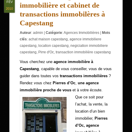
FÉV
immobilière et cabinet de
2010
transactions immobilères à
Capestang
Auteur
:
admin
|
Catégorie
:
Agences Immobilières
|
Mots
clés
:
achat maison capestang
,
agence immobiliere
capestang
,
location capestang
,
negiciation immobiliere
capestang
,
Pirre d'Oc
,
transaction immobilière capestang
Vous cherchez une
agence immobilière à
Capestang
, capable de vous conseiller, vous de vous
guider dans toutes vos
transactions immobilières
?
Rendez vous chez
Pierres d’Oc
,
une agence
immobilière proche de vous
et à votre écoute.
Que ce soit pour
l’achat, la vente, la
location d’un bien
immobilier,
Pierres
d’Oc, agence