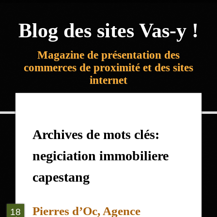
Blog des sites Vas-y !
Magazine de présentation des
commerces de proximité et des sites
internet
Archives de mots clés:
negiciation immobiliere
capestang
Pierres d’Oc, Agence
18