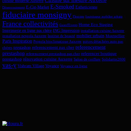
Cuisine sur mesure Auxerre
cuisine moderne Auxerre
E-Smoked
E-Cig-Market
Estheticienne
Désenvoutement
fiduciaire monsigny
Fleuriste
fournisseur mobilier urbain
France collectivités
Home Eco Staging
Guard'Events
Imprimerie en ligne pas chère
ING Impression
installation cuisine Auxerre
mobilier urbain
installation pergola Auxerre
Institut de beauté
Montpellier
Paris Inspiration
Pergola bioclimatique Auxerre
pièces détachées auto pas
referencement
referencement pas cher
prestashop
chères
prestashop
referencer boutique
referencement prestashop pas cher
prestashop
rénovation cuisine Auxerre
Salon de coiffure
Solidarite2000
vas-y
Vishram Village
Voyance
Voyance en ligne