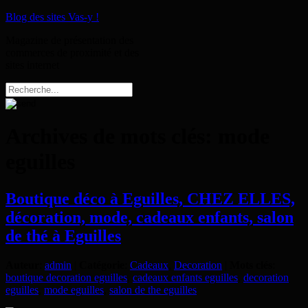
Blog des sites Vas-y !
Magazine de présentation des
commerces de proximité et des
sites internet
Archives de mots clés:
mode
eguilles
Boutique déco à Eguilles, CHEZ ELLES,
décoration, mode, cadeaux enfants, salon
de thé à Eguilles
Auteur
:
admin
|
Catégorie
:
Cadeaux
,
Decoration
|
Mots clés
:
boutique decoration eguilles
,
cadeaux enfants eguilles
,
decoration
eguilles
,
mode eguilles
,
salon de the eguilles