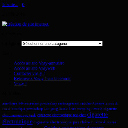
la suite...
>
0
25
Fév
2010
Catégories
Catégories
Liens
Accès au site Vasy-annuaire
Accès au site Vasyweb
Contacter vas-y !
Retrouvez Vas-y ! sur facebook
Vas-y !
Mots-clefs
ameliorer référencement prestashop
aménagement cuisine Auxerre
arreter de
camping haute loire
boutique prestashop
camping l estela
cigarette
fumer
cigarette
cigarette electronique pas cher
electronique ego tank
électronique
cigarette électronique pas chère
cuisine Auxerre