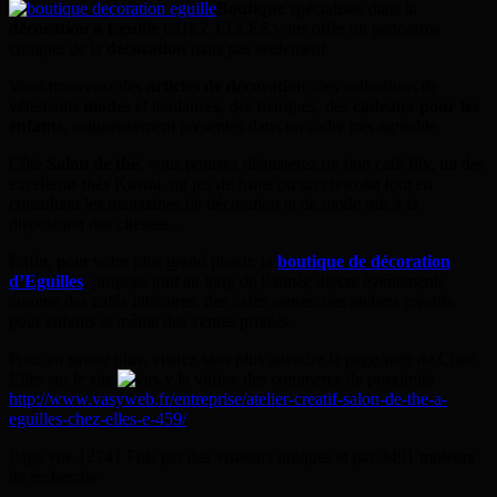
Boutique
spécialisée dans la
décoration à Eguille
CHEZ ELLES vous offre un panorama
complet de la
décoration
mais pas seulement.
Vous trouverez des
articles de décoration
, des collections de
vêtements
modes
et tendances, des marques, des
cadeaux pour les
enfants
, soigneusement présentés dans un cadre très agréable.
Côté
Salon de thé
, vous pourrez dégusterez un bon café Illy, un des
excellents thés Kusmi, un jus de fruits ou un chocolat tout en
consultant les magazines de décoration et de mode mis à la
disposition des clientes…
Enfin, pour votre plus grand plaisir, la
boutique de décoration
d’Eguilles
, propose tout au long de l’année divers événements
comme des cafés littéraires, des cafés santés, des ateliers créatifs
pour enfants et même des ventes privées.
Pour en savoir plus, visitez sans plus attendre la page web de Chez
Elles sur le site
http://www.vasyweb.fr/entreprise/atelier-creatif-salon-de-the-a-
eguilles-chez-elles-e-459/
Page vue 12741 Fois par des visiteurs uniques et par 3491 moteurs
de recherche