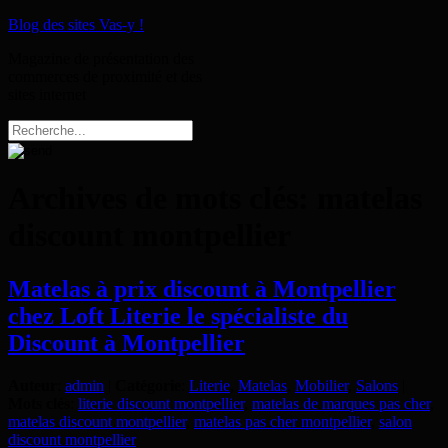
Blog des sites Vas-y !
Magazine de présentation des
commerces de proximité et des
sites internet
Archives de mots clés:
matelas
discount montpellier
Matelas à prix discount à Montpellier
chez Loft Literie le spécialiste du
Discount à Montpellier
Auteur
:
admin
|
Catégorie
:
Literie
,
Matelas
,
Mobilier
,
Salons
|
Mots clés
:
literie discount montpellier
,
matelas de marques pas cher
,
matelas discount montpellier
,
matelas pas cher montpellier
,
salon
discount montpellier