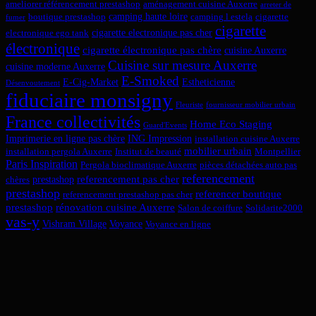
ameliorer référencement prestashop
aménagement cuisine Auxerre
arreter de
camping haute loire
boutique prestashop
camping l estela
cigarette
fumer
cigarette
cigarette electronique pas cher
electronique ego tank
électronique
cigarette électronique pas chère
cuisine Auxerre
Cuisine sur mesure Auxerre
cuisine moderne Auxerre
E-Smoked
E-Cig-Market
Estheticienne
Désenvoutement
fiduciaire monsigny
Fleuriste
fournisseur mobilier urbain
France collectivités
Home Eco Staging
Guard'Events
Imprimerie en ligne pas chère
ING Impression
installation cuisine Auxerre
mobilier urbain
installation pergola Auxerre
Institut de beauté
Montpellier
Paris Inspiration
Pergola bioclimatique Auxerre
pièces détachées auto pas
referencement
referencement pas cher
prestashop
chères
prestashop
referencer boutique
referencement prestashop pas cher
prestashop
rénovation cuisine Auxerre
Salon de coiffure
Solidarite2000
vas-y
Vishram Village
Voyance
Voyance en ligne