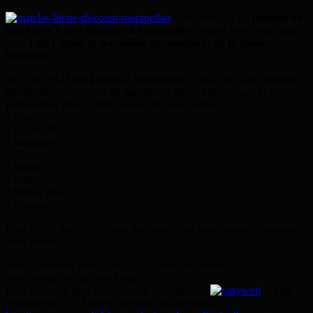
Vous cherchez un
matelas ou
une literie à prix discount à Montpellier
, rendez vous sans tarder
chez
Loft Literie, le spécialiste du matelas et de la literie
Discount.
Sur 1000 M2
Loft Literie à Montpellier
, vous offre une sélection
des meilleures marques de matelas ou literie à prix cassés et en
permanence plus de 500 matelas de toutes tailles.
* Epeda
* Dunlopillo
* Simmons
* Treca,
* Bultex
* Sealy
* Bultex plus
* Merinos…
Mais Loft Literie c’est aussi des salons que vous pouvez composer
vous même.
Vous choisissez votre salon, Loft Literie le réalise.
Vous voyez rien de plus facile.
Pour en savoir plus vous pouvez consulter sur
la page
officielle de Loft Literie, ou suivre le lien suivant :