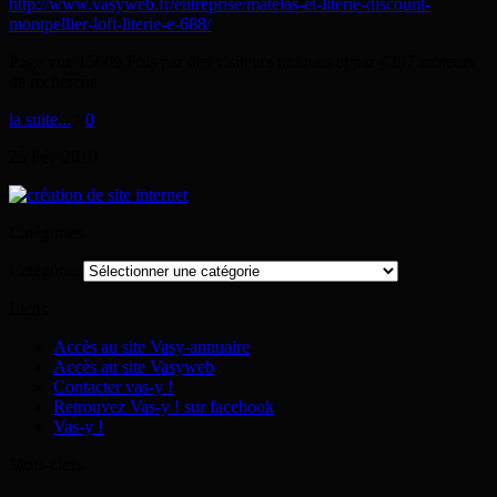
http://www.vasyweb.fr/entreprise/matelas-et-literie-discount-
montpellier-loft-literie-e-688/
Page vue 15609 Fois par des visiteurs uniques et par 4297 moteurs
de recherche
la suite...
>
0
25
Fév
2010
Catégories
Catégories
Liens
Accès au site Vasy-annuaire
Accès au site Vasyweb
Contacter vas-y !
Retrouvez Vas-y ! sur facebook
Vas-y !
Mots-clefs