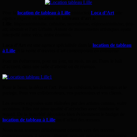
Pour la
location de tableau à Lille
contactez
Loca d’Art
une
agence experte en
location de tableaux d’art à
Lille
. Impressionnisme, cubisme, surréalisme, expressionnisme, pop-
art, abstrait et l’art Urbain. Autant de mouvements artistiques ayant
interpellé notre vécu, notre émotion.
Loca d’Art
est une agence spécialisée dans la
location de tableau
à Lille
et la vente d’œuvres d’art contemporain en entreprise.
Pour un événement, pour un jour, un mois, un an. Dans le hall
d’accueil, dans une salle d’attente ou de réunion.
Pour le beau, la déco et l’art. Pour la cohésion, les échanges et le
partage. Pour vos collaborateurs, vos partenaires et vos clients.
Les œuvres exposées sont réalisées par des artistes connus, voire
reconnus. Elles ont pour qualité d’accrocher avec bonheur le
regard. De la notoriété découlera bien évidemment le budget de
location de tableau à Lille
ou d’achat des œuvres.
Nous nous sommes délibérément orientés vers des œuvres
contemporaines, à savoir : abstrait, pop-art, néo-expressionnisme,