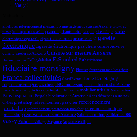
Vas-y !
Mots-clefs
ameliorer référencement prestashop
aménagement cuisine Auxerre
arreter de
camping haute loire
boutique prestashop
camping l estela
cigarette
fumer
cigarette
cigarette electronique pas cher
electronique ego tank
électronique
cigarette électronique pas chère
cuisine Auxerre
Cuisine sur mesure Auxerre
cuisine moderne Auxerre
E-Smoked
E-Cig-Market
Estheticienne
Désenvoutement
fiduciaire monsigny
Fleuriste
fournisseur mobilier urbain
France collectivités
Home Eco Staging
Guard'Events
Imprimerie en ligne pas chère
ING Impression
installation cuisine Auxerre
mobilier urbain
installation pergola Auxerre
Institut de beauté
Montpellier
Paris Inspiration
Pergola bioclimatique Auxerre
pièces détachées auto pas
referencement
referencement pas cher
prestashop
chères
prestashop
referencer boutique
referencement prestashop pas cher
prestashop
rénovation cuisine Auxerre
Salon de coiffure
Solidarite2000
vas-y
Vishram Village
Voyance
Voyance en ligne