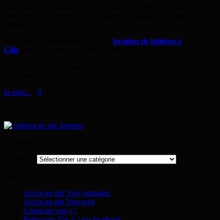
Street-art, minimalisme et monochrome contemporain, ayant pour
avantage d’être décoratives et d’apporter cohésion échange et
partage.
Pour plus de renseignements sur la
location de tableau à
Lille
merci de contactez
Loca d’Art
au 07 63 12 12 06.
Page vue 35988 Fois par des visiteurs uniques et par 5031 moteurs
de recherche
la suite...
>
0
31
Mar
2014
Catégories
Catégories
Liens
Accès au site Vasy-annuaire
Accès au site Vasyweb
Contacter vas-y !
Retrouvez Vas-y ! sur facebook