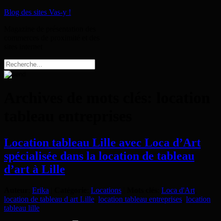
Blog des sites Vas-y !
Magazine de présentation des
commerces de proximité et des
sites internet
Archives de mots clés:
location
tableau entreprises
Location tableau Lille avec Loca d’Art
spécialisée dans la location de tableau
d’art à Lille
Auteur
:
Erika
|
Catégorie
:
Locations
|
Mots clés
:
Loca d'Art
,
location de tableau d art Lille
,
location tableau entreprises
,
location
tableau lille