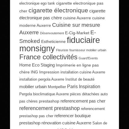
cigarette electronique pas
electronique ego tank
cigarette électronique
cigarette
cher
électronique pas chère
cuisine Auxerre
cuisine
Cuisine sur mesure
moderne Auxerre
Auxerre
E-
E-Cig-Market
Désenvoutement
fiduciaire
Smoked
Estheticienne
monsigny
Fleuriste
fournisseur mobilier urbain
France collectivités
Guard'Events
Home Eco Staging
Imprimerie en ligne pas
chère
ING Impression
installation cuisine Auxerre
installation pergola Auxerre
Institut de beauté
Paris Inspiration
mobilier urbain
Montpellier
Pergola bioclimatique Auxerre
pièces détachées auto
referencement pas cher
prestashop
pas chères
referencement prestashop
referencement
referencer boutique
prestashop pas cher
prestashop
rénovation cuisine Auxerre
Salon de