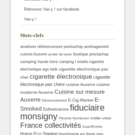
Retrouvez Vas-y ! sur facebook
Vas-y !
Mots-clefs
ameliorer référencement prestashop
aménagement
cuisine Auxerre
boutique prestashop
arreter de fumer
camping haute loire
camping l estela
cigarette
cigarette electronique pas
electronique ego tank
cigarette électronique
cigarette
cher
électronique pas chère
cuisine Auxerre
cuisine
Cuisine sur mesure
moderne Auxerre
Auxerre
E-
E-Cig-Market
Désenvoutement
fiduciaire
Smoked
Estheticienne
monsigny
Fleuriste
fournisseur mobilier urbain
France collectivités
Guard'Events
Home Eco Staging
Imprimerie en ligne pas