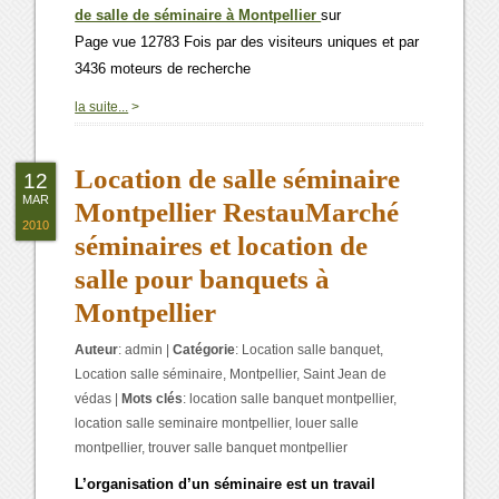
de salle de séminaire à Montpellier
sur
Page vue 12783 Fois par des visiteurs uniques et par
3436 moteurs de recherche
0
la suite...
>
Location de salle séminaire
12
MAR
Montpellier RestauMarché
2010
séminaires et location de
salle pour banquets à
Montpellier
Auteur
:
admin
|
Catégorie
:
Location salle banquet
,
Location salle séminaire
,
Montpellier
,
Saint Jean de
védas
|
Mots clés
:
location salle banquet montpellier
,
location salle seminaire montpellier
,
louer salle
montpellier
,
trouver salle banquet montpellier
L’organisation d’un séminaire est un travail