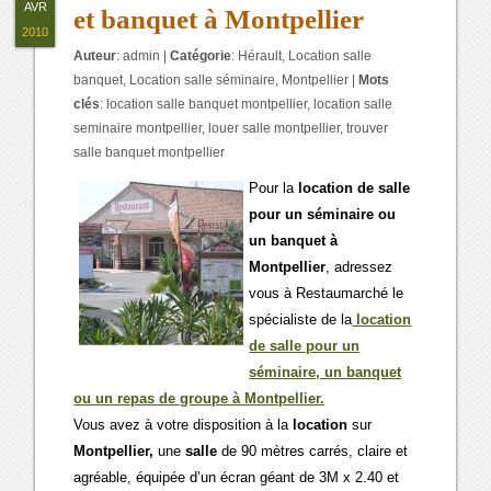
AVR
et banquet à Montpellier
2010
Auteur
:
admin
|
Catégorie
:
Hérault
,
Location salle
banquet
,
Location salle séminaire
,
Montpellier
|
Mots
clés
:
location salle banquet montpellier
,
location salle
seminaire montpellier
,
louer salle montpellier
,
trouver
salle banquet montpellier
Pour la
location de salle
pour un séminaire ou
un banquet à
Montpellier
, adressez
vous à Restaumarché le
spécialiste de la
location
de salle pour un
séminaire, un banquet
ou un repas de groupe à Montpellier.
Vous avez à votre disposition à la
location
sur
Montpellier,
une
salle
de 90 mètres carrés, claire et
agréable, équipée d’un écran géant de 3M x 2.40 et