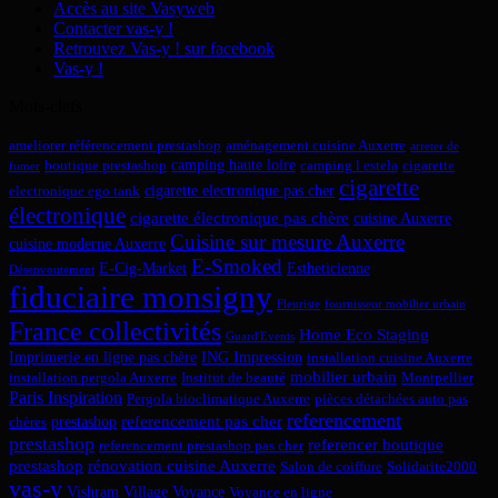
Accès au site Vasyweb
Contacter vas-y !
Retrouvez Vas-y ! sur facebook
Vas-y !
Mots-clefs
ameliorer référencement prestashop
aménagement cuisine Auxerre
arreter de
camping haute loire
boutique prestashop
camping l estela
cigarette
fumer
cigarette
cigarette electronique pas cher
electronique ego tank
électronique
cigarette électronique pas chère
cuisine Auxerre
Cuisine sur mesure Auxerre
cuisine moderne Auxerre
E-Smoked
E-Cig-Market
Estheticienne
Désenvoutement
fiduciaire monsigny
Fleuriste
fournisseur mobilier urbain
France collectivités
Home Eco Staging
Guard'Events
Imprimerie en ligne pas chère
ING Impression
installation cuisine Auxerre
mobilier urbain
installation pergola Auxerre
Institut de beauté
Montpellier
Paris Inspiration
Pergola bioclimatique Auxerre
pièces détachées auto pas
referencement
referencement pas cher
prestashop
chères
prestashop
referencer boutique
referencement prestashop pas cher
prestashop
rénovation cuisine Auxerre
Salon de coiffure
Solidarite2000
vas-y
Vishram Village
Voyance
Voyance en ligne