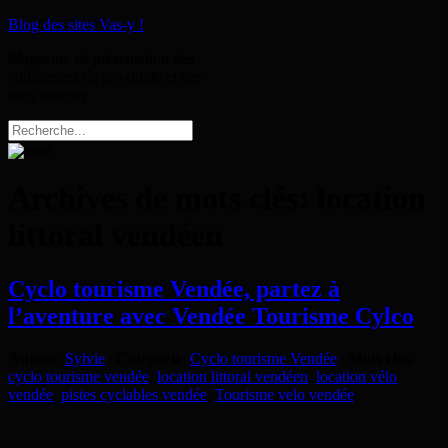
Blog des sites Vas-y !
Magazine de présentation des
commerces de proximité et des
sites internet
Archives de mots clés:
location
littoral vendéen
Cyclo tourisme Vendée, partez à
l’aventure avec Vendée Tourisme Cylco
Auteur
:
Sylvie
|
Catégorie
:
Cyclo tourisme Vendée
|
Mots clés
:
cyclo tourisme vendée
,
location littoral vendéen
,
location vélo
vendée
,
pistes cyclables vendée
,
Tourisme velo vendée