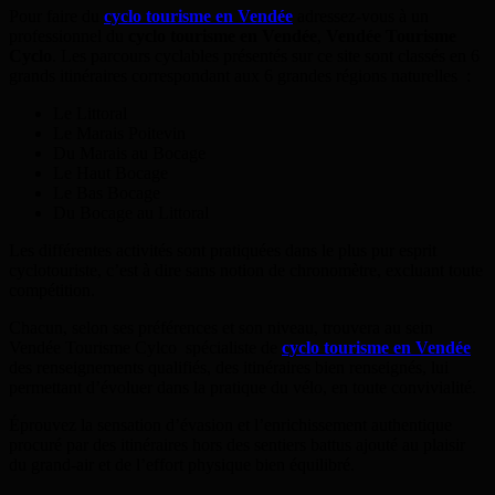
Pour faire du
cyclo tourisme en Vendée
adressez-vous à un
professionnel du
cyclo tourisme en Vendée
,
Vendée Tourisme
Cyclo
. Les parcours cyclables présentés sur ce site sont classés en 6
grands itinéraires correspondant aux 6 grandes régions naturelles :
Le Littoral
Le Marais Poitevin
Du Marais au Bocage
Le Haut Bocage
Le Bas Bocage
Du Bocage au Littoral
Les différentes activités sont pratiquées dans le plus pur esprit
cyclotouriste, c’est à dire sans notion de chronomètre, excluant toute
compétition.
Chacun, selon ses préférences et son niveau, trouvera au sein
Vendée Tourisme Cylco spécialiste de
cyclo tourisme en Vendée
des renseignements qualifiés, des itinéraires bien renseignés, lui
permettant d’évoluer dans la pratique du vélo, en toute convivialité.
Éprouvez la sensation d’évasion et l’enrichissement authentique
procuré par des itinéraires hors des sentiers battus ajouté au plaisir
du grand-air et de l’effort physique bien équilibré.