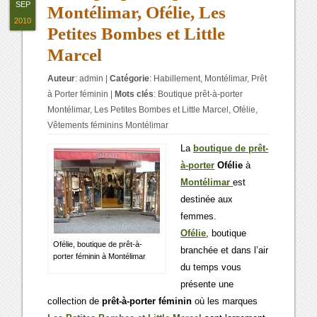
SEP
Montélimar, Ofélie, Les
2010
Petites Bombes et Little
Marcel
Auteur
:
admin
|
Catégorie
:
Habillement
,
Montélimar
,
Prêt
à Porter féminin
|
Mots clés
:
Boutique prêt-à-porter
Montélimar
,
Les Petites Bombes et Little Marcel
,
Ofélie
,
Vêtements féminins Montélimar
La
boutique de prêt-
à-porter
Ofélie
à
Montélimar
est
destinée aux
femmes.
Ofélie
, boutique
Ofélie, boutique de prêt-à-
branchée et dans l’air
porter féminin à Montélimar
du temps vous
présente une
collection de
prêt-à-porter féminin
où les marques