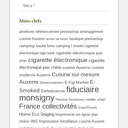
Vas-y !
Mots-clefs
ameliorer référencement prestashop
aménagement
cuisine Auxerre
boutique prestashop
arreter de fumer
camping haute loire
camping l estela
cigarette
cigarette electronique pas
electronique ego tank
cigarette électronique
cigarette
cher
électronique pas chère
cuisine Auxerre
cuisine
Cuisine sur mesure
moderne Auxerre
Auxerre
E-
E-Cig-Market
Désenvoutement
fiduciaire
Smoked
Estheticienne
monsigny
Fleuriste
fournisseur mobilier urbain
France collectivités
Guard'Events
Home Eco Staging
Imprimerie en ligne pas
chère
ING Impression
installation cuisine Auxerre