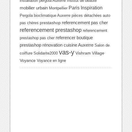
installation pergola Auxerre
Institut de beauté
Paris Inspiration
mobilier urbain
Montpellier
Pergola bioclimatique Auxerre
pièces détachées auto
referencement pas cher
prestashop
pas chères
referencement prestashop
referencement
referencer boutique
prestashop pas cher
prestashop
rénovation cuisine Auxerre
Salon de
vas-y
Vishram Village
coiffure
Solidarite2000
Voyance
Voyance en ligne