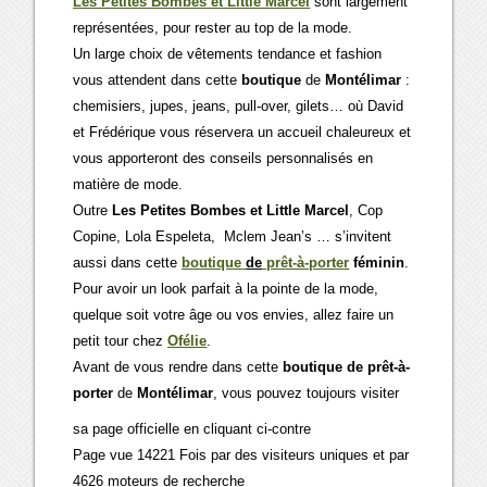
Les Petites Bombes et Little Marcel
sont largement
représentées, pour rester au top de la mode.
Un large choix de vêtements tendance et fashion
vous attendent dans cette
boutique
de
Montélimar
:
chemisiers, jupes, jeans, pull-over, gilets… où David
et Frédérique vous réservera un accueil chaleureux et
vous apporteront des conseils personnalisés en
matière de mode.
Outre
Les Petites Bombes et Little Marcel
, Cop
Copine, Lola Espeleta, Mclem Jean’s … s’invitent
aussi dans cette
boutique
de
prêt-à-porter
féminin
.
Pour avoir un look parfait à la pointe de la mode,
quelque soit votre âge ou vos envies, allez faire un
petit tour chez
Ofélie
.
Avant de vous rendre dans cette
boutique de prêt-à-
porter
de
Montélimar
, vous pouvez toujours visiter
sa page officielle en cliquant ci-contre
Page vue 14221 Fois par des visiteurs uniques et par
4626 moteurs de recherche