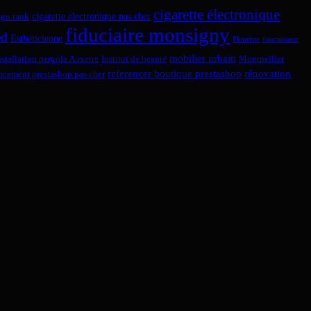
cigarette électronique
cigarette electronique pas cher
ego tank
fiduciaire monsigny
ed
Estheticienne
Fleuriste
fournisseur
mobilier urbain
nstallation pergola Auxerre
Institut de beauté
Montpellier
referencer boutique prestashop
rénovation
encement prestashop pas cher