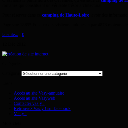
C’est dans la partie nord des Cévennes, qu’est situé ce
camping de H
romanes qui constituent un véritable trésor architectural.
Pour réserver dans ce
camping de Haute-Loire
, avoir des informatio
Page vue 18695 Fois par des visiteurs uniques et par 4873 moteurs de
la suite...
>
0
12
Déc
2012
Catégories
Catégories
Liens
Accès au site Vasy-annuaire
Accès au site Vasyweb
Contacter vas-y !
Retrouvez Vas-y ! sur facebook
Vas-y !
Mots-clefs