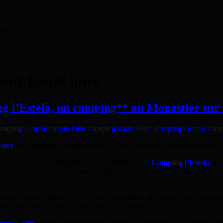
ernet
nt haute loire
 l’Estela, un camping** au Monastier sur 
amping 2 etoiles haute loire
,
camping haute loire
,
camping l estela
,
camp
oire
au
Camping l’Estela
pour vous vous offrir un véritable moment d
s précisément au
Monastier sur Gazeille
que le
Camping l’Estela
vous
t préservée, où vous pourrez profiter de la richesse du patrimoine mais
ires à votre confort et met à votre disposition différentes prestations 
 la location de tente équipée de lit de camps.