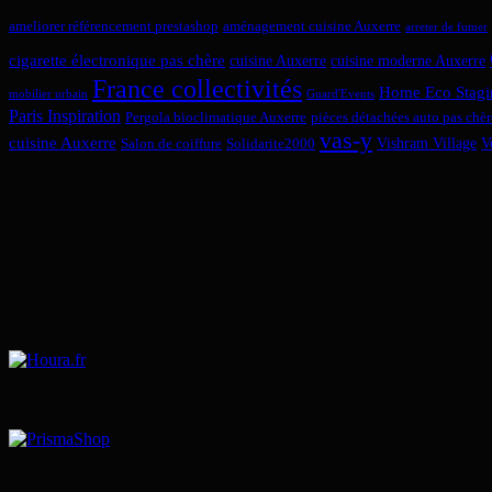
ameliorer référencement prestashop
aménagement cuisine Auxerre
arreter de fumer
cigarette électronique pas chère
cuisine Auxerre
cuisine moderne Auxerre
France collectivités
Home Eco Stagi
mobilier urbain
Guard'Events
Paris Inspiration
Pergola bioclimatique Auxerre
pièces détachées auto pas chèr
vas-y
cuisine Auxerre
Vishram Village
V
Salon de coiffure
Solidarite2000