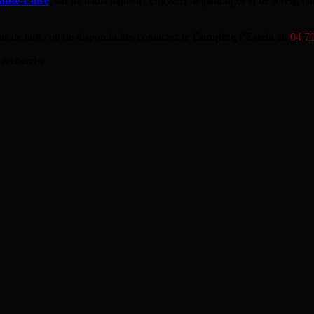
aute-Loire
, sur de hauts plateaux couverts de pâturages et de forêts, p
ns de tarifs ou de disponibilités contactez le
Camping l’Estela
au
04 7
 recherche