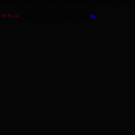
arsemés de villages, de châteaux et de nombreuses chapelles et églises
1 03 82 24
et pour en savoir davantage, cliquez
ici
.