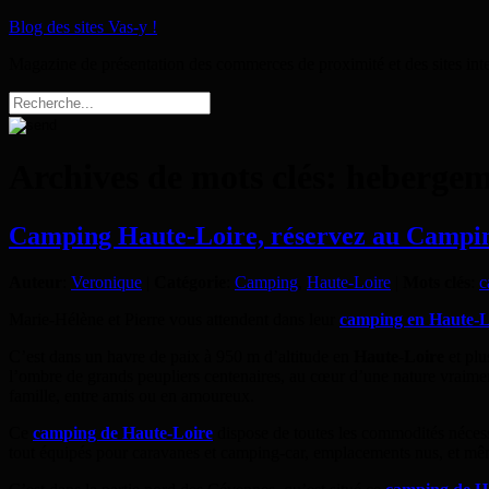
Blog des sites Vas-y !
Magazine de présentation des commerces de proximité et des sites int
Archives de mots clés:
hebergeme
Camping Haute-Loire, réservez au Camping
Auteur
:
Veronique
|
Catégorie
:
Camping
,
Haute-Loire
|
Mots clés
:
c
Marie-Hélène et Pierre vous attendent dans leur
camping en Haute-L
C’est dans un havre de paix à 950 m d’altitude en
Haute-Loire
et plu
l’ombre de grands peupliers centenaires, au cœur d’une nature vraimen
famille, entre amis ou en amoureux.
Ce
camping de Haute-Loire
dispose de toutes les commodités nécessa
tout équipés pour caravanes et camping-car, emplacements nus, et même