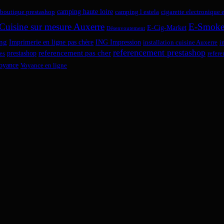
camping haute loire
boutique prestashop
camping l estela
cigarette electronique 
Cuisine sur mesure Auxerre
E-Smok
E-Cig-Market
Désenvoutement
ng
Imprimerie en ligne pas chère
ING Impression
installation cuisine Auxerre
i
referencement prestashop
referencement pas cher
prestashop
es
refer
oyance
Voyance en ligne