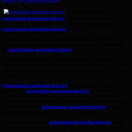
internet
,
site marketing internet
Si vous cherchez une
opportunité marketing internet
, rendez vous sur le site
www.opportunites-affiliations.com, un site spécialisé dans les
opportunités marketing internet
.
Si vous souhaitez gagner votre vie sur internet, ou obtenir un
complément de revenu, quoique de plus simple que de
découvrir
les
opportunités marketing internet
.
Toutefois cette opération n’est pas chose aisée, et vous allez avoir
besoin de conseils pour réaliser au mieux votre projet. C’est la raison
pour laquelle le site www.opportunités-affiliations.com vient à votre
secours.
Opportunites marketing internet
vous trouverez sur ce site
spécialisé en
opportunité marketing internet
de nombreux
conseils pour réussir votre projet
,
ou choisir les sites sur lesquels
vous affilier avec de nombreux avis d’internautes, qui comme vous,
sont à la recherche d’
opportunites marketing internet
réussie ou
pour développer une
activité marketing
sur le net.
Véritable spécialiste d
e l’
opportunité marketing internet
,
ce site
vous apporte tous les éléments que vous devez connaitre avant de