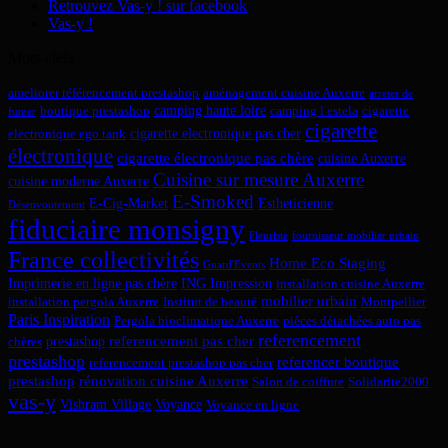
Retrouvez Vas-y ! sur facebook
Vas-y !
Mots-clefs
ameliorer référencement prestashop
aménagement cuisine Auxerre
arreter de
camping haute loire
boutique prestashop
camping l estela
cigarette
fumer
cigarette
cigarette electronique pas cher
electronique ego tank
électronique
cigarette électronique pas chère
cuisine Auxerre
Cuisine sur mesure Auxerre
cuisine moderne Auxerre
E-Smoked
E-Cig-Market
Estheticienne
Désenvoutement
fiduciaire monsigny
Fleuriste
fournisseur mobilier urbain
France collectivités
Home Eco Staging
Guard'Events
Imprimerie en ligne pas chère
ING Impression
installation cuisine Auxerre
mobilier urbain
installation pergola Auxerre
Institut de beauté
Montpellier
Paris Inspiration
Pergola bioclimatique Auxerre
pièces détachées auto pas
referencement
referencement pas cher
prestashop
chères
prestashop
referencer boutique
referencement prestashop pas cher
prestashop
rénovation cuisine Auxerre
Salon de coiffure
Solidarite2000
vas-y
Vishram Village
Voyance
Voyance en ligne