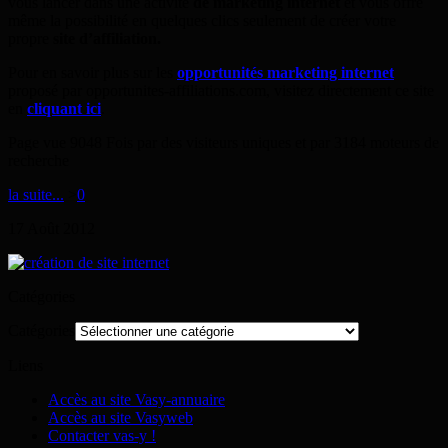
vous lancer dans une activité
de marketing internet
et vous offre
même la possibilité en quelques clics seulement de créer votre
propre
site d’affiliation.
Pour en savoir plus sur les
opportunités marketing internet
proposé par opportunites-affiliations.com, visitez directement ce site
en
cliquant ici
.
Page vue 9048 Fois par des visiteurs uniques et par 3184 moteurs de
recherche
la suite...
>
0
17
Août
2012
Catégories
Catégories
Liens
Accès au site Vasy-annuaire
Accès au site Vasyweb
Contacter vas-y !