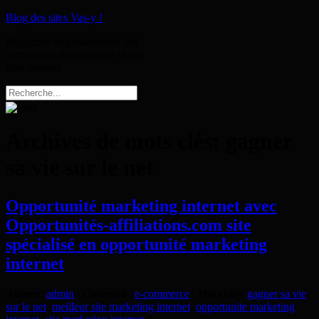
Blog des sites Vas-y !
Magazine de présentation des
commerces de proximité et des
sites internet
Archives de mots clés:
gagner
sa vie sur le net
Opportunité marketing internet avec
Opportunités-affiliations.com site
spécialisé en opportunité marketing
internet
Auteur
:
admin
|
Catégorie
:
e-commerce
|
Mots clés
:
gagner sa vie
sur le net
,
meilleur site marketing internet
,
opportunite marketing