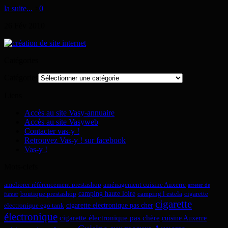
la suite...
>
0
26
Fév
2010
Catégories
Catégories
Liens
Accès au site Vasy-annuaire
Accès au site Vasyweb
Contacter vas-y !
Retrouvez Vas-y ! sur facebook
Vas-y !
Mots-clefs
ameliorer référencement prestashop
aménagement cuisine Auxerre
arreter de
camping haute loire
boutique prestashop
camping l estela
cigarette
fumer
cigarette
cigarette electronique pas cher
electronique ego tank
électronique
cigarette électronique pas chère
cuisine Auxerre