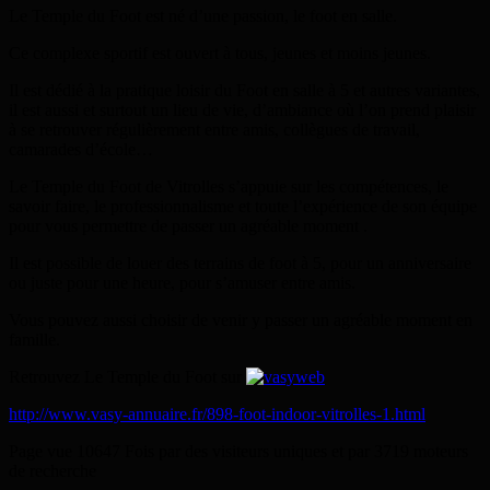
Le Temple du Foot est né d’une passion, le foot en salle.
Ce complexe sportif est ouvert à tous, jeunes et moins jeunes.
Il est dédié à la pratique loisir du Foot en salle à 5 et autres variantes,
il est aussi et surtout un lieu de vie, d’ambiance où l’on prend plaisir
à se retrouver régulièrement entre amis, collègues de travail,
camarades d’école…
Le Temple du Foot de Vitrolles s’appuie sur les compétences, le
savoir faire, le professionnalisme et toute l’expérience de son équipe
pour vous permettre de passer un agréable moment .
Il est possible de louer des terrains de foot à 5, pour un anniversaire
ou juste pour une heure, pour s’amuser entre amis.
Vous pouvez aussi choisir de venir y passer un agréable moment en
famille.
Retrouvez Le Temple du Foot sur
http://www.vasy-annuaire.fr/898-foot-indoor-vitrolles-1.html
Page vue 10647 Fois par des visiteurs uniques et par 3719 moteurs
de recherche