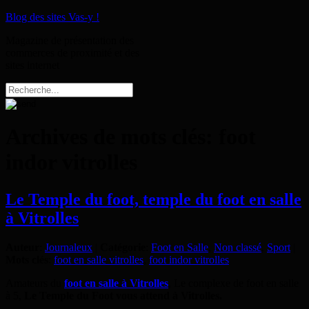
Blog des sites Vas-y !
Magazine de présentation des
commerces de proximité et des
sites internet
Archives de mots clés:
foot
indor vitrolles
Le Temple du foot, temple du foot en salle
à Vitrolles
Auteur
:
Journaleux
|
Catégorie
:
Foot en Salle
,
Non classé
,
Sport
|
Mots clés
:
foot en salle vitrolles
,
foot indor vitrolles
Amateurs du
foot en salle à Vitrolles
, Le complexe de foot en salle
à 5,
Le Temple du Foot vous attend à Vitrolles.