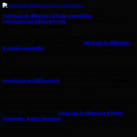
Fabricant de diffuseurs d’huiles essentielles
le site
www.fabricant-diffuseurs.com
vous propose un vaste choix de
diffuseurs d’huiles essentielles
.
Fabrication sur mesures dans des matériaux nobles tels que le bois,
la porcelaine, la céramique ou le verre, ce
fabricant de diffuseurs
d »huiles essentielles
saura être à votre écoute pour vous conseiller
le choix de votre modèle unique en accord avec vos envies et vos
idées.
Disposant d’un studio de design et d’unités de fabrication contrôlées
afin de répondre aux normes internationales les plus précises le site
www.fabricant-diffuseurs.fr
, saura vous proposer des
diffuseurs
originaux en accord avec l’image de marque que vous souhaitez
véhiculer pour votre entreprise.
Fabrication de modèles de diffuseurs
en matière noble, fabrication
de modèles intégrant une gestion électronique; ou fabrication de
modèles à effet lumineux, ce
fabricant de diffuseurs d’huiles
essentielles, leader européen
dans la fabrication de diffuseurs, met
toutes ses équipes techniques à votre disposition pour réaliser au
plus vite un diffuseur sur mesure.