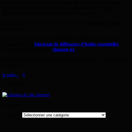
Spécialiste de la fabrication, ce
fabricant
saura également vous
proposer tout le packaging lié à votre
diffuseur,
et s’occupe
également de l’impression des notices d’utilisation
pour une livraison clés en main de votre futur
diffuseur d’huiles
essentielles
.
Pour en savoir plus sur le possibilités et les offres qui vous sont
proposées par ce
fabricant de diffuseurs d’huiles essentielles
,
visitez sont site internet en
cliquant ici.
Page vue 6352 Fois par des visiteurs uniques et par 2528 moteurs de
recherche
la suite...
>
0
12
Juil
2011
Catégories
Catégories
Liens