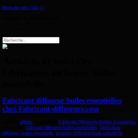
Blog des sites Vas-y !
Magazine de présentation des
commerces de proximité et des
sites internet
Archives de mots clés:
fabrication diffuseur huiles
essentielle
Fabricant diffuseur huiles essentielles
chez Fabricant-diffuseurs.com
Auteur
:
admin
|
Catégorie
:
Fabricant Diffuseurs Huiles Essentielles
|
Mots clés
:
fabricant diffuseur huiles essentielles
,
fabrication
diffuseur huiles essentielle
,
grossiste diffuseur huile essentielle