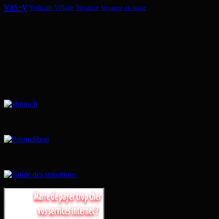
vas-y
Vishram Village
Voyance
Voyance en ligne