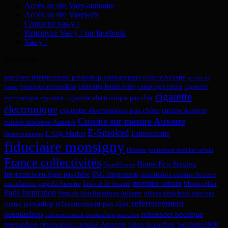
Accès au site Vasy-annuaire
Accès au site Vasyweb
Contacter vas-y !
Retrouvez Vas-y ! sur facebook
Vas-y !
Mots-clefs
ameliorer référencement prestashop
aménagement cuisine Auxerre
arreter de
camping haute loire
boutique prestashop
camping l estela
cigarette
fumer
cigarette
cigarette electronique pas cher
electronique ego tank
électronique
cigarette électronique pas chère
cuisine Auxerre
Cuisine sur mesure Auxerre
cuisine moderne Auxerre
E-Smoked
E-Cig-Market
Estheticienne
Désenvoutement
fiduciaire monsigny
Fleuriste
fournisseur mobilier urbain
France collectivités
Home Eco Staging
Guard'Events
Imprimerie en ligne pas chère
ING Impression
installation cuisine Auxerre
mobilier urbain
installation pergola Auxerre
Institut de beauté
Montpellier
Paris Inspiration
Pergola bioclimatique Auxerre
pièces détachées auto pas
referencement
referencement pas cher
prestashop
chères
prestashop
referencer boutique
referencement prestashop pas cher
prestashop
rénovation cuisine Auxerre
Salon de coiffure
Solidarite2000